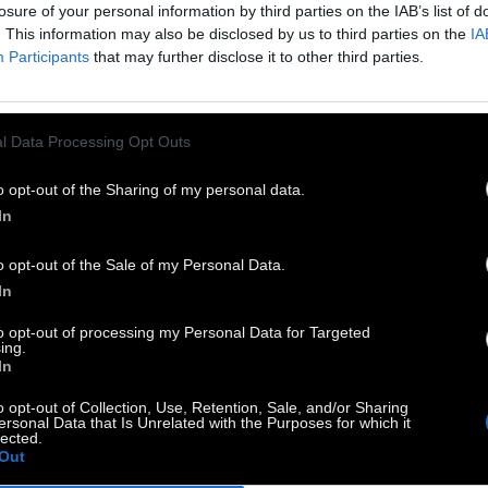
γραφίζει ψυχοπορτρέτα επισκεπτών ή/και των
losure of your personal information by third parties on the IAB’s list of
. This information may also be disclosed by us to third parties on the
IA
οικιδίων τους!
Participants
that may further disclose it to other third parties.
οπορτρέτα μέσα στην έκθεση: Κατά τη διάρκεια
 έκθεσης ο καλλιτέχνης θα ζωγραφίζει
l Data Processing Opt Outs
οπορτρέτα επισκεπτών ή/και των κατοικιδίων
ς τις Τρίτες και Πέμπτες μεταξύ 1:00- 5:00 μμ
o opt-out of the Sharing of my personal data.
όπιν συνεννόησης. Καλέστε στο 210 5233049
In
:00- 6:00 μμ Τρίτη έως Παρασκευή).
o opt-out of the Sale of my Personal Data.
λέξανδρος Γεωργίου γεννήθηκε στην Αθήνα το
In
2. Αποφοίτησε από την Ανώτατη Σχολή Καλών
to opt-out of processing my Personal Data for Targeted
νών το 1996 και συνέχισε στις σπουδές του στο
ing.
In
ool of Visual Arts της Νέας Υόρκης. Είναι
στός κυρίως για τη δουλειά του στη ζωγραφική
o opt-out of Collection, Use, Retention, Sale, and/or Sharing
ersonal Data that Is Unrelated with the Purposes for which it
 την φωτογραφία. Η πρακτική του εστιάζει στην
lected.
Out
ερεύνηση της προσωπικής και πνευματικής