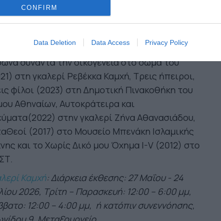
ζήτησης, της μετακίνησης και του ταξιδιού, και
CONFIRM
 σχέσης με τον εαυτό και τον άλλον.
 τις ατομικές του εκθέσεις ξεχωρίζουν: Από την
Data Deletion
Data Access
Privacy Policy
ική του Ναι (2023), Ο Πρίγκιπας με τη μπλε
ώνα συναντά την οικογένεια στο σώμα του
21) στη γκαλερί Ρεβέκκα Καμχή, Τρεις ήπειροι,
ις φίλοι (2023) στη Δημοτική Πινακοθήκη του
ου Αθηναίων, Αυτοκράτειρα και
ύματα(2022) στην γκαλερί Ζήνα Αθανασιάδου,
αΘεοί (2017) στο Μουσείο Μπενάκη Ισλαμικής
νης και το Χωρίς Δικό μου Όχημα I-V (2012) στο
ΣΤ.
λερί Καμχή
: Διάρκεια έκθεσης: 27 Μαΐου - 24
λίου 2026, Τρίτη – Παρασκευή: 12:00 – 6:00 μμ,
βατο: 12:00 – 4:00 μμ, ή κατόπιν συνεννόησης,
νίδου 9, Μεταξουργείο