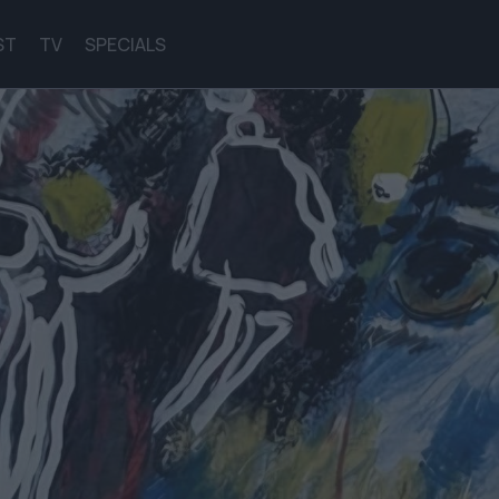
ST
TV
SPECIALS