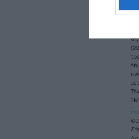
ανα
της
Από
οπτ
κορ
(20
τρε
Δήμ
πνε
μετ
Τέχ
ΕΜ
Γκα
Ιου
Σάβ
Λεω