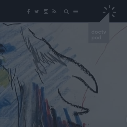
doctv
pod