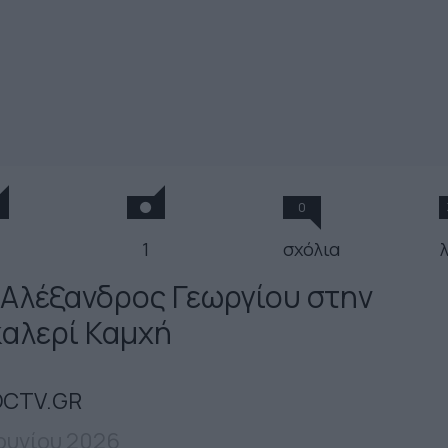
0
1
σχόλια
 Αλέξανδρος Γεωργίου στην
καλερί Καμχή
CTV.GR
Ιουνίου 2026