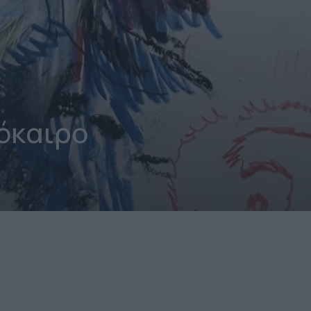
όκαιρο