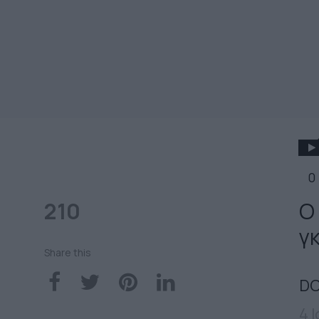
0
210
Ο
γ
Share this
DO
4 