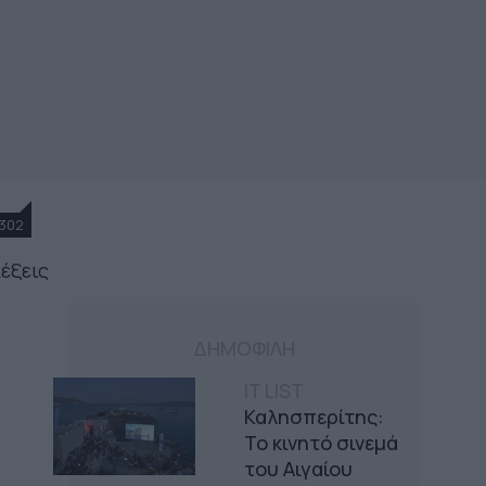
302
λέξεις
ΔΗΜΟΦΙΛΗ
IT LIST
Καλησπερίτης:
Το κινητό σινεμά
του Αιγαίου