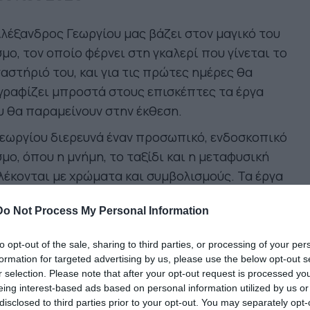
λέξανδρος Γεωργίου μας βάζει στον μαγικό του
μο, τον οποίο φέρνει στη γκαλερί που γίνεται το
αστήριό του, και για τις πρώτες ημέρες θα
γραφίζει μπροστά στους επισκέπτες τα έργα
 θα παραμείνουν στην έκθεση.
εωργίου διερευνά έναν προσωπικό, ενδοσκοπικό
μο, όπου η μνήμη, το ταξίδι και η μεταφυσική
έκονται με χρώματα και συμβολισμούς. Τα έργα
, ζωγραφισμένα με ελευθερία γραμμής και λάδι
Do Not Process My Personal Information
μουσαμά, φέρουν ανθρώπινες και αινιγματικές
ούρες, που κατοικούν σε τοπία πέρα από τον
to opt-out of the sale, sharing to third parties, or processing of your per
νο, προσκαλώντας τον θεατή σε ένα ταξίδι
formation for targeted advertising by us, please use the below opt-out s
αζήτησης και μεταμόρφωσης.
r selection. Please note that after your opt-out request is processed y
eing interest-based ads based on personal information utilized by us or
ά τη διάρκεια της έκθεσης ο καλλιτέχνης θα
disclosed to third parties prior to your opt-out. You may separately opt-