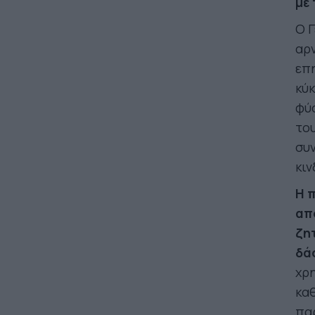
με
Ο Γ
αρν
επη
κύκ
φύσ
του
συν
κιν
Η 
απ
ζη
δά
χρη
καθ
παρ