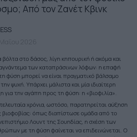
όσμο; Από τον Ζανέτ Κβινκ
ESS
 Μαΐου 2026
 βόλτα στο δάσος, λίγη κηπουρική ή ακόμα και
 αγνάντεμα των καταπράσινων λόφων: η επαφή
τη φύση μπορεί να είναι πραγματικό βάλσαμο
 την ψυχή. Υπάρχει μάλιστα και μία ιδιαίτερη
η για την αγάπη προς τη φύση: η «βιοφιλία».
τελευταία χρόνια, ωστόσο, παρατηρείται αύξηση
ς βιοφοβίας: όπως διαπίστωσε ομάδα από το
επιστήμιο Λουντ της Σουηδίας, η σχέση των
ρώπων με τη φύση φαίνεται να επιδεινώνεται. Ο