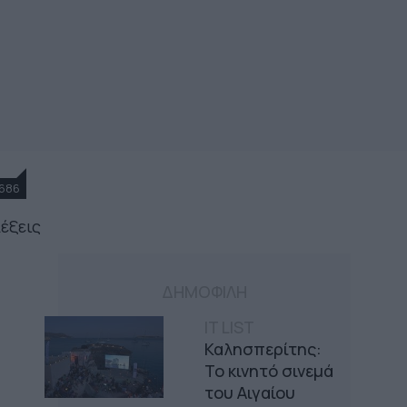
686
λέξεις
ΔΗΜΟΦΙΛΗ
IT LIST
Καλησπερίτης:
Το κινητό σινεμά
του Αιγαίου