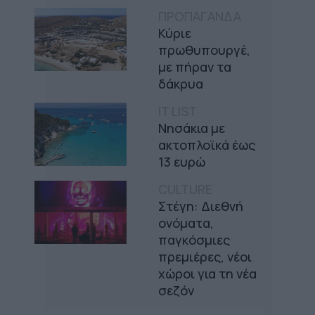
ΠΡΟΠΑΓΑΝΔΑ
Κύριε
πρωθυπουργέ,
με πήραν τα
δάκρυα
IT LIST
Νησάκια με
ακτοπλοϊκά έως
13 ευρώ
CULTURE
Στέγη: Διεθνή
ονόματα,
παγκόσμιες
πρεμιέρες, νέοι
χώροι για τη νέα
σεζόν