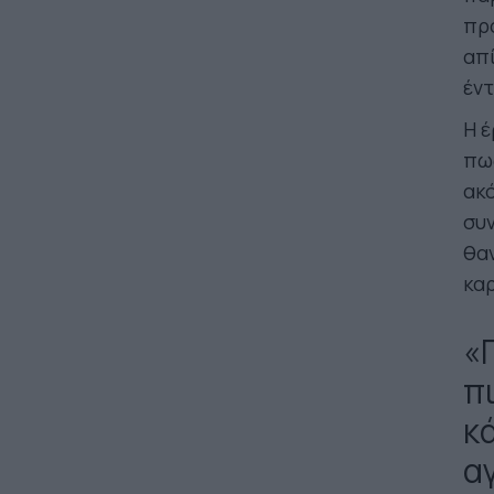
προ
απί
έντ
Η έ
πω
ακό
συν
θα
κα
«
π
κ
α