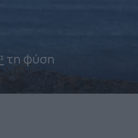
τη φύση
Σ