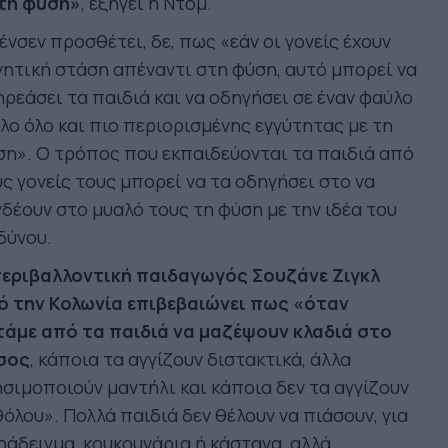
 τη φύση»
, εξηγεί η Ντομ.
ένσεν προσθέτει, δε, πως «εάν οι γονείς έχουν
ητική στάση απέναντι στη φύση, αυτό μπορεί να
ρεάσει τα παιδιά και να οδηγήσει σε έναν φαύλο
λο όλο και πιο περιορισμένης εγγύτητας με τη
η». Ο τρόπος που εκπαιδεύονται τα παιδιά από
ς γονείς τους μπορεί να τα οδηγήσει στο να
δέουν στο μυαλό τους τη φύση με την ιδέα του
δύνου.
περιβαλλοντική παιδαγωγός Σουζάνε Ζιγκλ
ό την Κολωνία επιβεβαιώνει πως «όταν
τάμε από τα παιδιά να μαζέψουν κλαδιά στο
σος
, κάποια τα αγγίζουν διστακτικά, άλλα
σιμοποιούν μαντήλι και κάποια δεν τα αγγίζουν
όλου». Πολλά παιδιά δεν θέλουν να πιάσουν, για
άδειγμα, κουκουνάρια ή κάστανα, αλλά