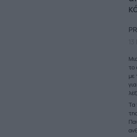
κ
PR
13
Μια
το
με 
για
λέξ
Τα 
τη
Παν
ανθ