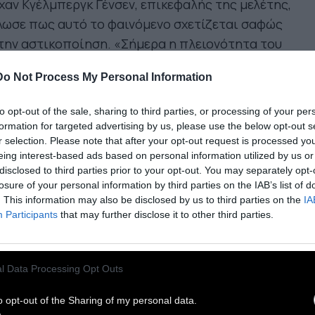
χαν Κγέλμπεργκ Γένσεν, επικεφαλής της μελέτης,
λωσε πως αυτό το φαινόμενο σχετίζεται σαφώς
την αστικοποίηση. «Σήμερα η πλειονότητα του
κόσμιου πληθυσμού ζει σε πόλεις, πράγμα που
Do Not Process My Personal Information
αίνει ότι οι μελλοντικές γενιές ενδέχεται να
τρέχουν αυξημένο κίνδυνο βιοφοβίας», εξηγεί ο
to opt-out of the sale, sharing to third parties, or processing of your per
ικός στην DWelle.
formation for targeted advertising by us, please use the below opt-out s
r selection. Please note that after your opt-out request is processed y
eing interest-based ads based on personal information utilized by us or
ι σημαίνει η αποξένωση από τη
disclosed to third parties prior to your opt-out. You may separately opt-
ύση;
losure of your personal information by third parties on the IAB’s list of
. This information may also be disclosed by us to third parties on the
IA
Participants
that may further disclose it to other third parties.
αποξένωση των ανθρώπων από τη φύση
l Data Processing Opt Outs
ρατηρείται ήδη από τα τέλη της δεκαετίας
o opt-out of the Sharing of my personal data.
υ 1970
, σύμφωνα με τον ψυχολόγο Ντιρκ Στέμπερ,