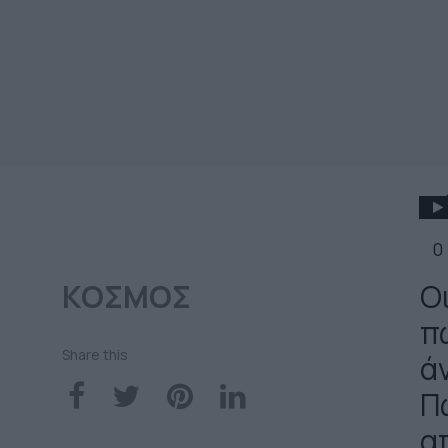
0
ΚΟΣΜΟΣ
Ο
π
Share this
ά
Π
α