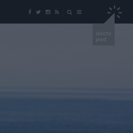
doctv
pod