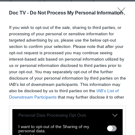
έχουν περιθώριο τεσσάρων ετών για να
συμμορφωθούν
, ενώ για τους ιδιώτες
Doc TV -
Do Not Process My Personal Information
ιδιοκτήτες που δεν εμπορεύονται ζώα, η
υποχρέωση θα τεθεί σε ισχύ σε 10 χρόνια για
If you wish to opt-out of the sale, sharing to third parties, or
processing of your personal or sensitive information for
τους σκύλους και σε 15 για τις γάτες.
targeted advertising by us, please use the below opt-out
section to confirm your selection. Please note that after your
Παράλληλα, απαγορεύονται επικίνδυνες
opt-out request is processed you may continue seeing
πρακτικές εκτροφής όπως
η αναπαραγωγή
interest-based ads based on personal information utilized by
μεταξύ στενών συγγενών
, όπως γονέων με
us or personal information disclosed to third parties prior to
your opt-out. You may separately opt-out of the further
απογόνους και μεταξύ αδελφών, ενώ
disclosure of your personal information by third parties on the
απαγορεύεται και η εκτροφή ζώων για τη
IAB’s list of downstream participants. This information may
δημιουργία ακραίων χαρακτηριστικών
.
also be disclosed by us to third parties on the
IAB’s List of
Downstream Participants
that may further disclose it to other
Τίθεται επίσης τέλος σε πρακτικές
third parties.
κακοποίησης,
όπως οι ακρωτηριασμοί για
Personal Data Processing Opt Outs
αισθητικούς λόγους, η μόνιμη πρόσδεση
ζώων (εκτός ιατρικής ανάγκης) και η χρήση
I want to opt-out of the Sharing of my
personal data.