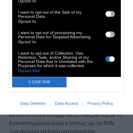
επικίνδυνων περιλαίμιων.
Opted In
Η νομοθεσία αυστηροποιεί και τους
I want to opt-out of the Sale of my
Personal Data.
κανόνες για τις εισαγωγές από τρίτες
Opted In
χώρες
, επιβάλλοντας μικροτσίπ και προ-
I want to opt-out of processing my
καταγραφή των ζώων πριν από την είσοδό
Personal Data for Targeted Advertising.
Opted In
τους στην ΕΕ. Το μέτρο στοχεύει στην
καταπολέμηση της παράνομης εμπορίας και
I want to opt-out of Collection, Use,
Retention, Sale, and/or Sharing of my
στην ενίσχυση της προστασίας των ζώων
Personal Data that Is Unrelated with the
Purposes for which it was collected.
συντροφιάς.
Opted Out
Σημειώνεται ότι περίπου το 44% των
CONFIRM
Ευρωπαίων πολιτών διαθέτει κατοικίδιο
,
ενώ το 74% θεωρεί ότι η προστασία τους
Data Deletion
Data Access
Privacy Policy
πρέπει να ενισχυθεί. Η αγορά σκύλων και
γατών στην ΕΕ εκτιμάται ότι ανέρχεται σε 1,3
δισεκατομμύρια ευρώ ετησίως, με το 60%
των αγορών να πραγματοποιείται