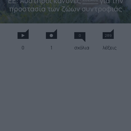
ΕΕ: Αυστηροί κανόνες
για την
προστασία των ζώων συντροφιάς
0
289
0
1
σχόλια
λέξεις