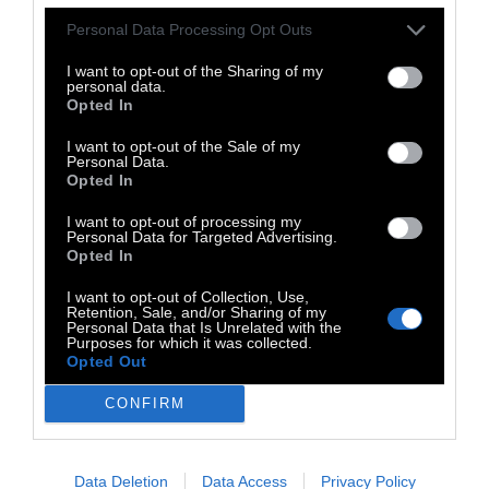
από τις βασικές προεκλογικές του
δεσμεύσεις, πολλές από αυτές με στόχο τη
Personal Data Processing Opt Outs
μείωση του κόστους ζωής, από την ανάληψη
I want to opt-out of the Sharing of my
personal data.
των καθηκόντων του την 1η Ιανουαρίου.
Opted In
Ανακοίνωσε την εισαγωγή ενός δωρεάν
I want to opt-out of the Sale of my
προγράμματος παιδικής μέριμνας, έκανε
Personal Data.
Opted In
παρέμβαση υπέρ των ενοικιαστών που
ζουν σε ακατάλληλες συνθήκες και
I want to opt-out of processing my
Personal Data for Targeted Advertising.
εξασφάλισε αποζημιώσεις εκατομμυρίων
Opted In
δολαρίων για εργαζομένους.
I want to opt-out of Collection, Use,
Retention, Sale, and/or Sharing of my
Ο πρώην υποψήφιος πρόεδρος Bernie
Personal Data that Is Unrelated with the
Purposes for which it was collected.
Sanders
έκανε αιφνιδιαστική εμφάνιση στην
Opted Out
ομιλία του Mamdani. «Γνωρίζω ότι ο
CONFIRM
δήμαρχος έχει δεχθεί κριτική και κάποιοι
λένε ότι πρόκειται για ριζοσπαστική ιδέα»,
δήλωσε στο πλήθος. «Θα σας πω τι είναι
Data Deletion
Data Access
Privacy Policy