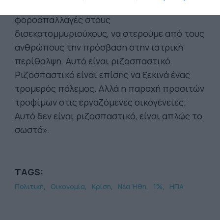
ριζοσπαστική ιδέα: να δίνουμε
φοροαπαλλαγές στους
δισεκατομμυριούχους, να στερούμε από τους
ανθρώπους την πρόσβαση στην ιατρική
περίθαλψη. Αυτό είναι ριζοσπαστικό.
Ριζοσπαστικό είναι επίσης να ξεκινά ένας
τρομερός πόλεμος. Αλλά η παροχή προσιτών
τροφίμων στις εργαζόμενες οικογένειες;
Αυτό δεν είναι ριζοσπαστικό, είναι απλώς το
σωστό».
TAGS:
Πολιτική
Οικονομία
Κρίση
Νέα Ήθη
1%
ΗΠΑ