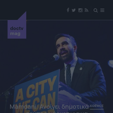
doctv
mag
Mamdani: Ανοίγει δημοτικά
ΚΟΣΜΟΣ