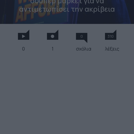
σούπερ μάρκετ για να
αντιμετωπίσει την ακρίβεια
0
310
0
1
σχόλια
λέξεις