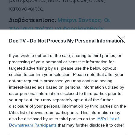
μεταφέροντας αυτό το όφελος στους
καταναλωτές.
Διαβάστε επίσης:
Μπέρνι Σάντερς: Oι
πλούσιοι πρέπει να φορολογηθούν
Κατά τη διάρκεια της ομιλίας του, ο Mamdani
Doc TV -
Do Not Process My Personal Information
αντέκρουσε νεοφιλελεύθερα επιχειρήματα
If you wish to opt-out of the sale, sharing to third parties, or
σχετικά με την αποτελεσματικότητα των
processing of your personal or sensitive information for
δημόσιων επιχειρήσεων. «Κάποιοι επιμένουν
targeted advertising by us, please use the below opt-out
ότι οι επιχειρήσεις που ανήκουν στην πόλη
section to confirm your selection. Please note that after your
opt-out request is processed you may continue seeing
δεν λειτουργούν, ότι η κυβέρνηση δεν μπορεί
interest-based ads based on personal information utilized by
να ανταγωνιστεί τις ιδιωτικές επιχειρήσεις»,
us or personal information disclosed to third parties prior to
δήλωσε.
«Η απάντησή μου είναι απλή:
your opt-out. You may separately opt-out of the further
disclosure of your personal information by third parties on the
ανυπομονώ για τον ανταγωνισμό. Μακάρι
IAB’s list of downstream participants. This information may
να κερδίσει το πιο οικονομικό μπακάλικο».
also be disclosed by us to third parties on the
IAB’s List of
Downstream Participants
that may further disclose it to other
Ο Mamdani έσπευσε να υλοποιήσει αρκετές
third parties.