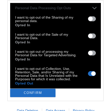
Η ελευθερία του Τύπου υποχωρεί
Personal Data Processing Opt Outs
Ενώ το δικαστήριο αποφάνθηκε γενικά
I want to opt-out of the Sharing of my
υπέρ της ελευθερίας
του Τύπου αυτή τη
personal data.
Opted In
φορά, η οπισθοδρόμηση είναι σαφής. Οι ΗΠΑ
κατατάχθηκαν στη θέση 57 τον τελευταίο
I want to opt-out of the Sale of my
Personal Data.
ετήσιο Δείκτη Ελευθερίας του Τύπου του
Opted In
2025 και πιθανότατα θα υποχωρήσουν
I want to opt-out of processing my
περαιτέρω όταν δημοσιευτούν τα
Personal Data for Targeted Advertising.
Opted In
αποτελέσματα του επόμενου έτους. Οι
συντάκτες της έκθεσης των Ρεπόρτερ Χωρίς
I want to opt-out of Collection, Use,
Retention, Sale, and/or Sharing of my
Σύνορα» δήλωσαν ότι «η χώρα βιώνει την
Personal Data that Is Unrelated with the
Purposes for which it was collected.
πρώτη σημαντική και παρατεταμένη μείωση
Opted Out
της ελευθερίας του Τύπου στη σύγχρονη
CONFIRM
ιστορία και η επιστροφή του Ντόναλντ
Τραμπ στην προεδρία επιδεινώνει
σημαντικά την κατάσταση».
Data Deletion
Data Access
Privacy Policy