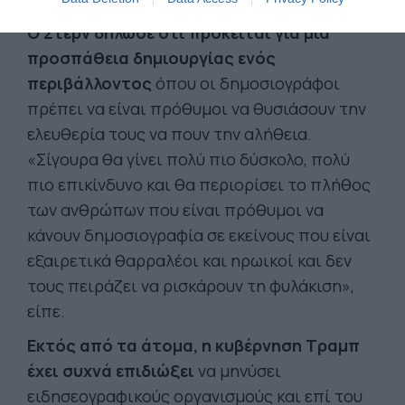
Ο Στερν δήλωσε ότι πρόκειται για μια
προσπάθεια δημιουργίας ενός
περιβάλλοντος
όπου οι δημοσιογράφοι
πρέπει να είναι πρόθυμοι να θυσιάσουν την
ελευθερία τους να πουν την αλήθεια.
«Σίγουρα θα γίνει πολύ πιο δύσκολο, πολύ
πιο επικίνδυνο και θα περιορίσει το πλήθος
των ανθρώπων που είναι πρόθυμοι να
κάνουν δημοσιογραφία σε εκείνους που είναι
εξαιρετικά θαρραλέοι και ηρωικοί και δεν
τους πειράζει να ρισκάρουν τη φυλάκιση»,
είπε.
Εκτός από τα άτομα, η κυβέρνηση Τραμπ
έχει συχνά επιδιώξει
να μηνύσει
ειδησεογραφικούς οργανισμούς και επί του