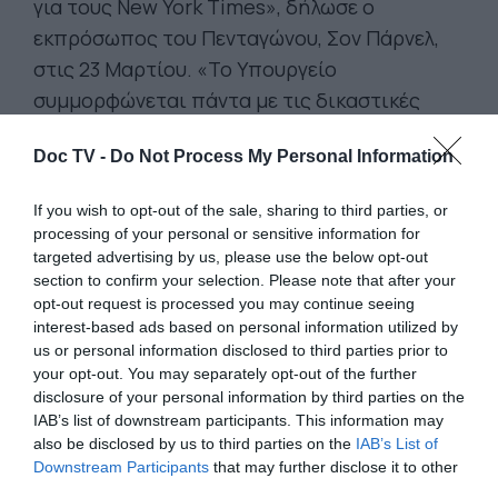
για τους New York Times», δήλωσε ο
εκπρόσωπος του Πενταγώνου, Σον Πάρνελ,
στις 23 Μαρτίου. «Το Υπουργείο
συμμορφώνεται πάντα με τις δικαστικές
εντολές, αλλά διαφωνεί με την απόφαση».
Doc TV -
Do Not Process My Personal Information
Για τον Στερν, όλα αυτά αποτελούν μέρος
ενός μοτίβου
κυβερνητικής συμπεριφοράς
If you wish to opt-out of the sale, sharing to third parties, or
που επιδιώκει να «ποινικοποιήσει πολλά
processing of your personal or sensitive information for
targeted advertising by us, please use the below opt-out
από αυτά που κάνουν οι δημοσιογράφοι
section to confirm your selection. Please note that after your
καθημερινά». Εάν δεν ελεγχθεί, είπε, οι
opt-out request is processed you may continue seeing
επιπτώσεις στην ελευθερία του Τύπου και
interest-based ads based on personal information utilized by
us or personal information disclosed to third parties prior to
της πληροφόρησης θα μπορούσαν να είναι
your opt-out. You may separately opt-out of the further
δραματικές. «Ακόμα κι αν τελικά οι
disclosure of your personal information by third parties on the
δημοσιογράφοι δεν καταδικαστούν, κανείς
IAB’s list of downstream participants. This information may
also be disclosed by us to third parties on the
IAB’s List of
δεν θέλει να συλληφθεί, κανείς δεν θέλει να
Downstream Participants
that may further disclose it to other
δικαστεί».
third parties.