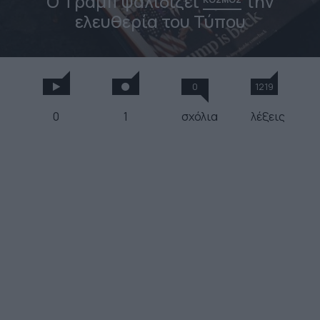
O Τραμπ ψαλιδίζει
την
ελευθερία του Τύπου
0
1219
0
1
σχόλια
λέξεις