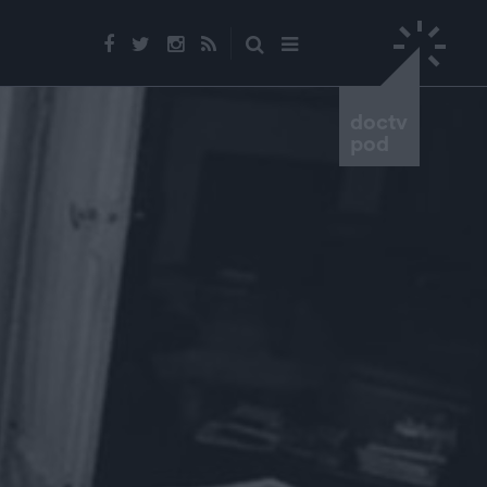
doctv
pod