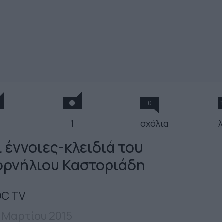
0
1
σχόλια
λ
ι έννοιες-κλειδιά του
ορνήλιου Καστοριάδη
C TV
 Μαρτίου 2015