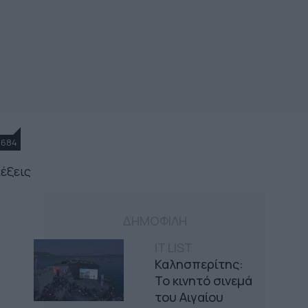
1684
έξεις
ΔΗΜΟΦΙΛΗ
IT LIST
Καλησπερίτης:
Το κινητό σινεμά
του Αιγαίου