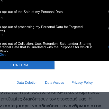
In
ν είναι «φυσικά» αλλά φαντασιακά
ικείμενα.
o opt-out of the Sale of my Personal Data.
In
ΦΑΝΤΑΣΙΑ ΛΟΙΠΟΝ ΕΙΝΑΙ ΤΟ ΙΔΙΟΝ ΤΟΥ
to opt-out of processing my Personal Data for Targeted
ΘΡΩΠΟΥ. Η φαντασία μάς διαφοροποιεί από τα
ing.
In
. Η φαντασία, ακόμη και εάν κλείσουμε τα μάτια
 τα αυτιά, δεν αναχαιτίζεται. Υπάρχει πάντα μια
o opt-out of Collection, Use, Retention, Sale, and/or Sharing
ersonal Data that Is Unrelated with the Purposes for which it
τερική ροή από εικόνες, ιδέες, αναμνήσεις,
lected.
Out
θυμίες, αισθήματα. Μια ροή που δεν μπορούμε
σταματήσουμε. Δεν μπορούμε καν να την
CONFIRM
γξουμε, τουλάχιστον όχι πάντα. Κάποιες φορές
κατορθώνουμε, λίγο ως πολύ, προκειμένου να
Data Deletion
Data Access
Privacy Policy
φτούμε λογικά και συστηματικά. Αλλά ακόμη και
αυτές τις περιπτώσεις, αναπάντεχες αναμνήσεις
 επιθυμίες διακόπτουν τον στοχασμό μας.
Η
ντασία μπορεί να οδηγήσει τον άνθρωπο στην