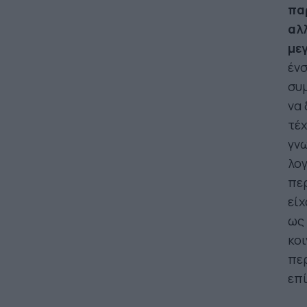
πα
αλ
με
ένσ
συ
να 
τέχ
γνω
λογ
περ
είχ
ως 
κοι
περ
επί