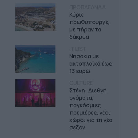
ΠΡΟΠΑΓΑΝΔΑ
Κύριε
πρωθυπουργέ,
με πήραν τα
δάκρυα
IT LIST
Νησάκια με
ακτοπλοϊκά έως
13 ευρώ
CULTURE
Στέγη: Διεθνή
ονόματα,
παγκόσμιες
πρεμιέρες, νέοι
χώροι για τη νέα
σεζόν