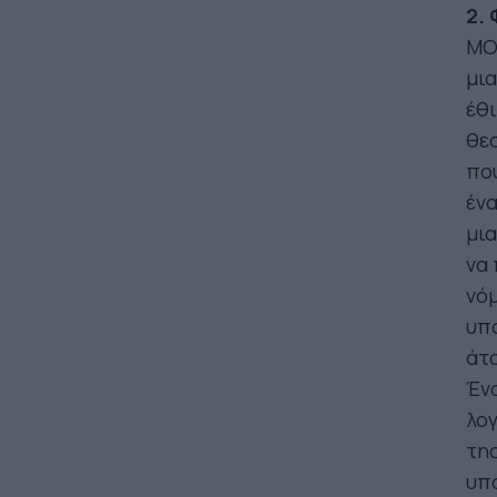
2.
ΜΟΝ
μια
έθι
θεσ
πού
ένα
μια
να 
νόμ
υπά
άτο
Ένα
λογ
της
υπά