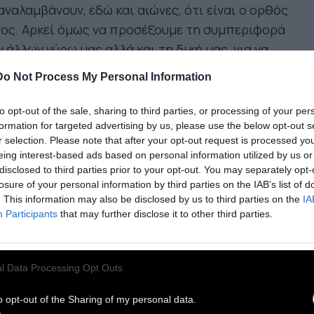
ναλαμβάνουν, εδώ και αιώνες, ότι είναι ο ορθός
ος. Αρκεί όμως να προσέξουμε τη συμπεριφορά
 άλλων γύρω μας αλλά και τη δική μας, για να
ιληφθούμε ότι αυτό δεν αληθεύει. Οι ατομικές
Do Not Process My Personal Information
 οι συλλογικές συμπεριφορές πολύ συχνά είναι
άλογες. Τα ζώα είναι πιο λογικά από εμάς· δεν
to opt-out of the sale, sharing to third parties, or processing of your per
ντάφτουν, δεν τρώνε δηλητηριώδη μανιτάρια,
formation for targeted advertising by us, please use the below opt-out s
r selection. Please note that after your opt-out request is processed y
ουν αυτό που πρέπει, για να συντηρηθούν και να
eing interest-based ads based on personal information utilized by us or
παραχθούν. Ποιο είναι το ίδιον του ανθρώπου;
disclosed to third parties prior to your opt-out. You may separately opt-
αι το πάθος και οι επιθυμίες; Ναι, πράγματι. Τα
losure of your personal information by third parties on the IAB’s list of
. This information may also be disclosed by us to third parties on the
IA
, από ό,τι μπορούμε να ξέρουμε, δεν έχουν πάθη
Participants
that may further disclose it to other third parties.
ε πραγματικές επιθυμίες, τα ζώα έχουν
τικτα. Τι όμως συνιστά την ιδιαιτερότητα του
θους και των επιθυμιών;
Είναι ακριβώς το
l Data Processing Opt Outs
ονός ότι το πάθος και οι επιθυμίες -ο
o opt-out of the Sharing of my personal data.
τας, η δόξα, το κάλλος, η εξουσία, ο πλούτος-