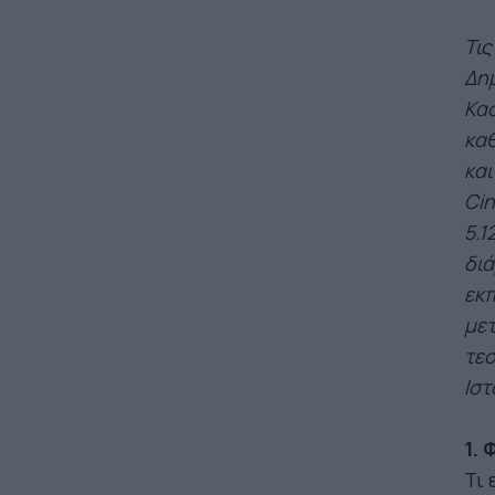
Τις
Δημ
Κασ
καθ
και
Cin
5.1
διά
εκπ
μετ
τεσ
Ιστ
1.
Τι 