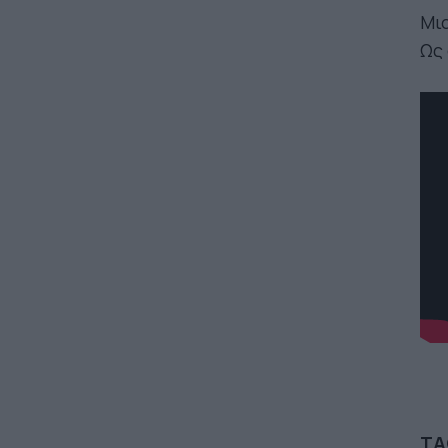
Μια
Ως
TA