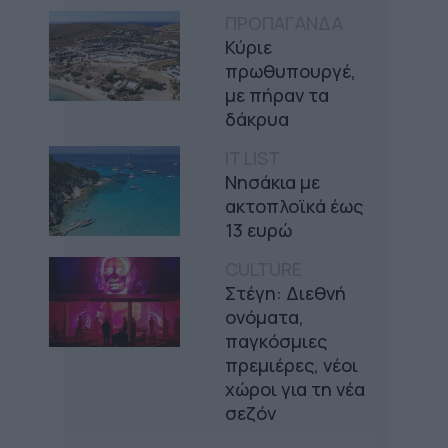
ΠΡΟΠΑΓΑΝΔΑ
Κύριε
πρωθυπουργέ,
με πήραν τα
δάκρυα
IT LIST
Νησάκια με
ακτοπλοϊκά έως
13 ευρώ
CULTURE
Στέγη: Διεθνή
ονόματα,
παγκόσμιες
πρεμιέρες, νέοι
χώροι για τη νέα
σεζόν