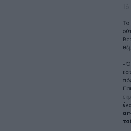
16
Το 
ούτ
Βρα
θέμ
«Ότ
κατ
πόσ
Παι
εκ
ένα
απ
τα