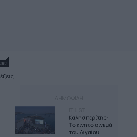
268
λέξεις
ΔΗΜΟΦΙΛΗ
IT LIST
Καλησπερίτης:
Το κινητό σινεμά
του Αιγαίου