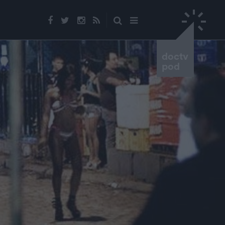
doctv
pod