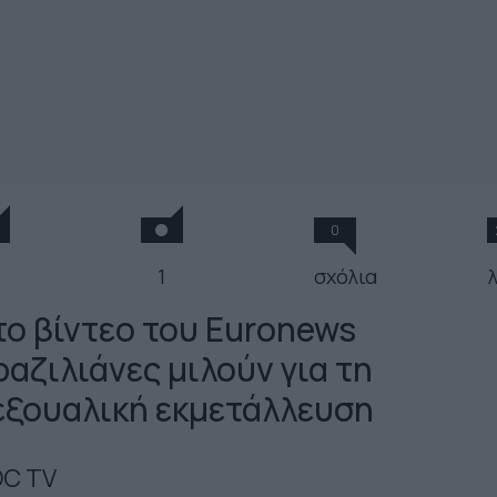
0
1
σχόλια
το βίντεο του Euronews
ραζιλιάνες μιλούν για τη
εξουαλική εκμετάλλευση
C TV