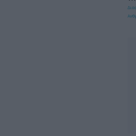
Δια
Ανθ