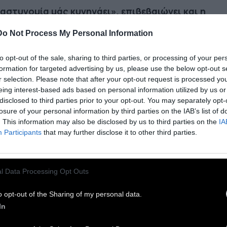
αστυνομία μάς κυνηγάει», επιβεβαιώνει και η
αρή πόρνη Dalana. «Θέλουν τα χρήματά μας,
Do Not Process My Personal Information
ς κακομεταχειρίζονται. Ζητάνε ανταλλαγές
οκειμένου να μας αφήσουν να εργαζόμαστε
to opt-out of the sale, sharing to third parties, or processing of your per
ώ».
formation for targeted advertising by us, please use the below opt-out s
r selection. Please note that after your opt-out request is processed y
eing interest-based ads based on personal information utilized by us or
trafficking δεν λείπει φυσικά από την ειδυλλιακή
disclosed to third parties prior to your opt-out. You may separately opt-
υσίδα εκμετάλλευσης ανθρώπου από άνθρωπο.
losure of your personal information by third parties on the IAB’s list of
. This information may also be disclosed by us to third parties on the
IA
 τουρίστες δεν απευθύνονται σε ξενοδοχεία
Participants
that may further disclose it to other third parties.
λά ζητάνε πιο ψαγμένες διακοπές. Το
μπειρο» πακέτο του ταξιδιώτη περιλαμβάνει
λίτσα στην παραλία, με όλα τα κομφόρ, πόρνες
l Data Processing Opt Outs
 λοιπά σε τιμή φιξ.
Με αυτό τον τρόπο είναι
ύ δύσκολο να εντοπιστεί και η παρανομία.
o opt-out of the Sharing of my personal data.
In
ν παιδική πορνεία συμμετέχουν οι ίδιες οι