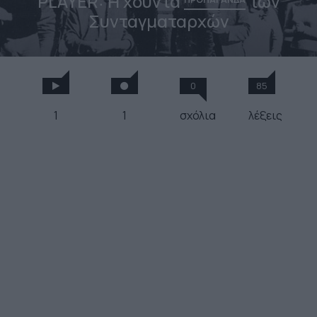
PLAYER: Η χούντα
των
Συνταγματαρχών
0
85
1
1
σχόλια
λέξεις