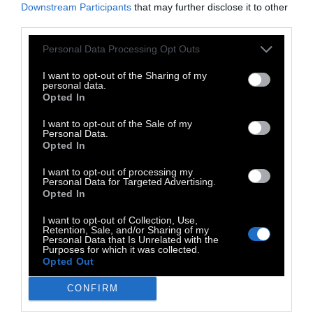
Downstream Participants
that may further disclose it to other
third parties.
Personal Data Processing Opt Outs
I want to opt-out of the Sharing of my
personal data.
Opted In
I want to opt-out of the Sale of my
Personal Data.
Opted In
I want to opt-out of processing my
Personal Data for Targeted Advertising.
Opted In
I want to opt-out of Collection, Use,
Διαβάστε επίσης:
Δεν υπήρξε σοβαρή
Retention, Sale, and/or Sharing of my
Personal Data that Is Unrelated with the
αντίσταση κατά της χούντας
Purposes for which it was collected.
Opted Out
TAGS:
CONFIRM
Ντοκιμαντέρ
Ελλάδα
Player
Ιστορία
Δημοκρατία