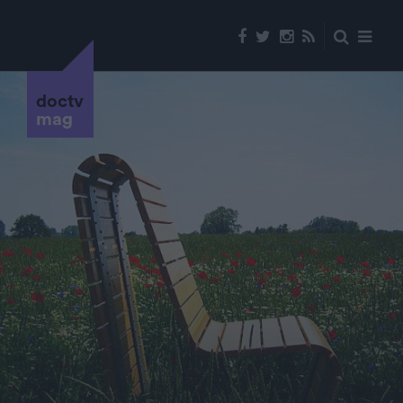
doctv
mag