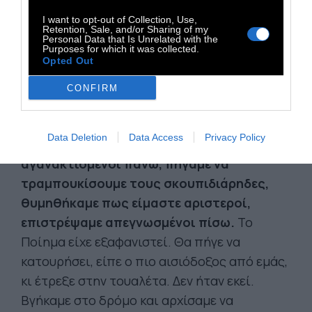
I want to opt-out of Collection, Use,
Retention, Sale, and/or Sharing of my
Personal Data that Is Unrelated with the
Purposes for which it was collected.
Opted Out
CONFIRM
Όλα γκρεμίστηκαν από τον ήχο του
σκουπιδιάρικου που θυμήθηκε να περάσει
Data Deletion
Data Access
Privacy Policy
εκείνη την ώρα.
Πεταχτήκαμε
αγανακτισμένοι πάνω, πήγαμε να
τραμπουκίσουμε τους σκουπιδιάρηδες,
θυμηθήκαμε πως είμαστε αριστεροί,
επιστρέψαμε απεγνωσμένοι πίσω.
Το
Ποίημα είχε εξαφανιστεί. Θα πήγε να
κατουρήσει, είπε ο πιο αισιόδοξος από εμάς,
κι έτρεξε στην τουαλέτα. Δεν ήταν εκεί.
Βγήκαμε στο δρόμο και αρχίσαμε να