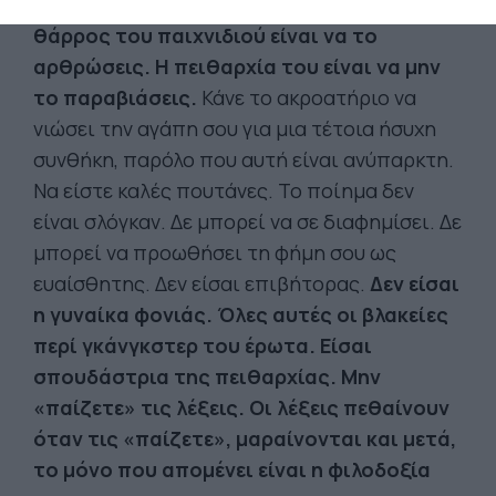
κομμάτια γράφτηκαν στη σιωπή. Το
θάρρος του παιχνιδιού είναι να το
αρθρώσεις. Η πειθαρχία του είναι να μην
το παραβιάσεις.
Κάνε το ακροατήριο να
νιώσει την αγάπη σου για μια τέτοια ήσυχη
συνθήκη, παρόλο που αυτή είναι ανύπαρκτη.
Να είστε καλές πουτάνες. Το ποίημα δεν
είναι σλόγκαν. Δε μπορεί να σε διαφημίσει. Δε
μπορεί να προωθήσει τη φήμη σου ως
ευαίσθητης. Δεν είσαι επιβήτορας.
Δεν είσαι
η γυναίκα φονιάς. Όλες αυτές οι βλακείες
περί γκάνγκστερ του έρωτα. Είσαι
σπουδάστρια της πειθαρχίας. Μην
«παίζετε» τις λέξεις. Οι λέξεις πεθαίνουν
όταν τις «παίζετε», μαραίνονται και μετά,
το μόνο που απομένει είναι η φιλοδοξία