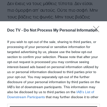
Δεν έχεις να τους μάθεις τίποτα. Δεν είσαι
πιο όμορφη απ’ αυτούς. Ούτε πιο σοφή. Μην
τους βάζεις τις φωνές. Μην τους βιάζεις
στην ψύχρα. Αυτό είναι κακό σεξ. Αν τους
δείξεις το περίγραμμα των γεννητικών σου
Doc TV -
Do Not Process My Personal Information
οργάνων, τότε δώσε τους κι αυτό που τάζεις.
If you wish to opt-out of the sale, sharing to third parties, or
Να θυμάσαι ότι στην πραγματικότητα οι
processing of your personal or sensitive information for
άνθρωποι δε θέλουν έναν ακροβάτη στο
targeted advertising by us, please use the below opt-out
κρεβάτι τους.
section to confirm your selection. Please note that after your
opt-out request is processed you may continue seeing
interest-based ads based on personal information utilized by
Ποια είναι η ανάγκη μας; Να είμαστε κοντά
us or personal information disclosed to third parties prior to
στο φυσικό άντρα, να είμαστε κοντά στη
your opt-out. You may separately opt-out of the further
disclosure of your personal information by third parties on the
φυσική γυναίκα.
Μην παριστάνεις ότι είσαι
IAB’s list of downstream participants. This information may
μια λατρεμένη τραγουδίστρια μ’ ένα
also be disclosed by us to third parties on the
IAB’s List of
τεράστιο πιστό ακροατήριο, που σε
Downstream Participants
that may further disclose it to other
third parties.
ακολούθησε στα πάνω και στα κάτω της