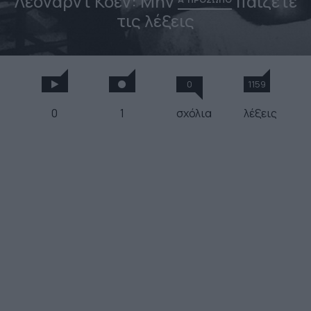
Λέοναρντ Κοέν: Μην
παίζετε
τις λέξεις
0
1159
0
1
σχόλια
λέξεις