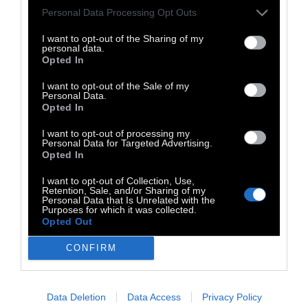
ζωής σου μέχρι τούτη εδώ τη στιγμή. Οι
Personal Data Processing Opt Outs
βόμβες, τα φλογοβόλα κι όλα τα σκατά
I want to opt-out of the Sharing of my
κατέστρεψαν πολλά περισσότερα από
personal data.
Opted In
δέντρα και χωριά. Κατέστρεψαν και τη σκηνή.
Νόμισες ότι το επάγγελμά σου θα γλίτωνε
I want to opt-out of the Sale of my
Personal Data.
από τη γενική καταστροφή; Δεν υπάρχει πια
Opted In
σκηνή. Δεν υπάρχουν πια φώτα της ράμπας
I want to opt-out of processing my
και προβολείς. Στέκεσαι μέσα στον κόσμο. Γι'
Personal Data for Targeted Advertising.
Opted In
αυτό να είσαι σεμνή.
Πες τις λέξεις, δώσε τα
δεδομένα, παραμέρισε. Στάσου μόνη. σαν
I want to opt-out of Collection, Use,
Retention, Sale, and/or Sharing of my
να είσαι στο δωμάτιό σου. Μην το παίζεις.
Personal Data that Is Unrelated with the
Purposes for which it was collected.
Opted Out
CONFIRM
Αυτό είναι ένα εσωτερικό τοπίο. Είναι
μέσα. Είναι πολύ προσωπικό. Σεβάσου την
προσωπική ησυχία του υλικού. Αυτά τα
Data Deletion
Data Access
Privacy Policy