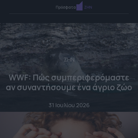
Πρόσφατα
ΖΗΝ
ΖΗΝ
WWF: Πώς συμπεριφερόμαστε
αν συναντήσουμε ένα άγριο ζώο
31 Ιουλίου 2026