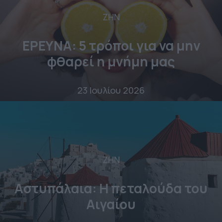
ΖΗΝ
ΕΡΕΥΝΑ: 5 τρόποι για να μην
φθαρεί η μνήμη μας
23 Ιουλίου 2026
ΖΗΝ
Αστυπάλαια: Η πεταλούδα του
Αιγαίου