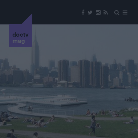
doctv
mag