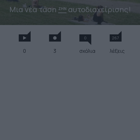
Μια νέα τάση
αυτοδιαχείρισης!
ΖΗΝ
0
267
0
3
σχόλια
λέξεις