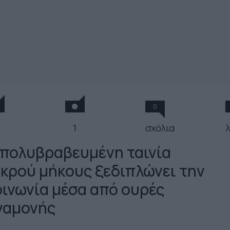
0
1
σχόλια
 πολυβραβευμένη ταινία
ικρού μήκους ξεδιπλώνει την
οινωνία μέσα από ουρές
ναμονής