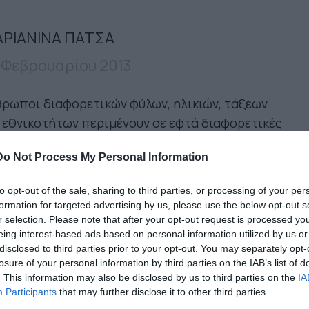
ΡΙΑΝΙΝΑ ΠΑΤΣΑ
 Φεβρουαρίου 2013
ρωποι διαφορετικών φύλων, ηλικιών, τάξεων
 εθνικοτήτων περιμένουν σε εφτά διαφορετικές
ές, δημιουργώντας μια τεράστια ανθρώπινη
Do Not Process My Personal Information
ιρά.
Η μία άκρη της αποτελείται από εικόνες
μάρειας και υπερ-καταναλωτισμού, ενώ η άλλη
to opt-out of the sale, sharing to third parties, or processing of your per
ό φτώχεια και συσσίτια.
Casus Belli σημαίνει
formation for targeted advertising by us, please use the below opt-out s
ορμή Πολέμου. Στο τέλος της ανθρώπινης
r selection. Please note that after your opt-out request is processed y
eing interest-based ads based on personal information utilized by us or
σίδας, η αντίστροφη μέτρηση ξεκινά. Η
disclosed to third parties prior to your opt-out. You may separately opt-
νοθεσία του Γιώργου Ζώη δίνει την αίσθηση
losure of your personal information by third parties on the IAB’s list of
ς μεγάλου μονοπλάνου, που συνδέει όλες τις
. This information may also be disclosed by us to third parties on the
IA
Participants
that may further disclose it to other third parties.
ές, τις κοινωνικές τάξεις και τις φυλές. Ο