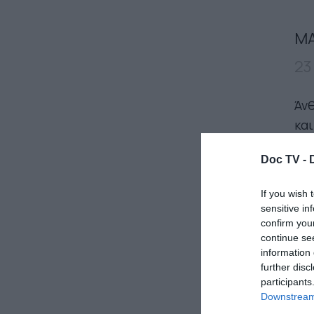
ΜΑ
23
Άνθ
και
ουρ
Doc TV -
σε
ευ
If you wish 
απ
sensitive in
Αφ
confirm you
continue se
αλυ
information 
σκη
further disc
ενό
participants
Downstream 
ουρ