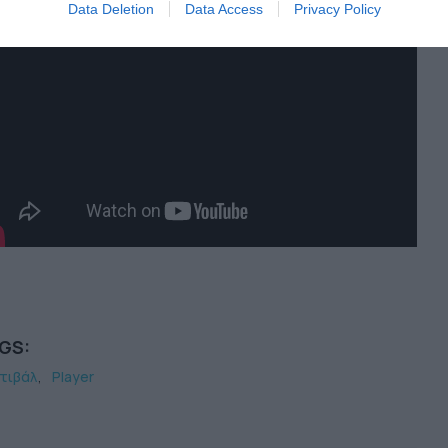
Data Deletion
Data Access
Privacy Policy
GS:
τιβάλ
Player