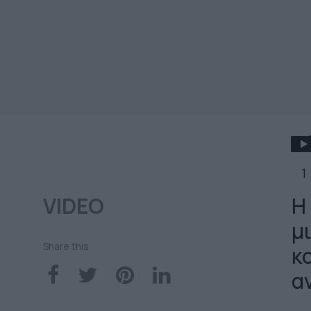
1
VIDEO
Η
μ
Share this
κ
α