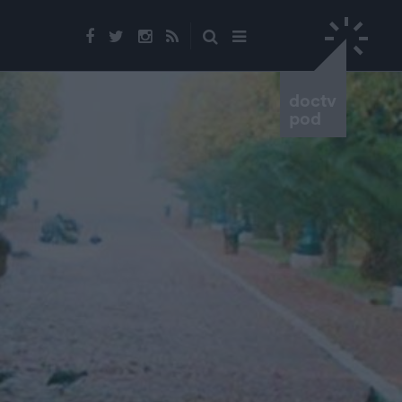
doctv
pod