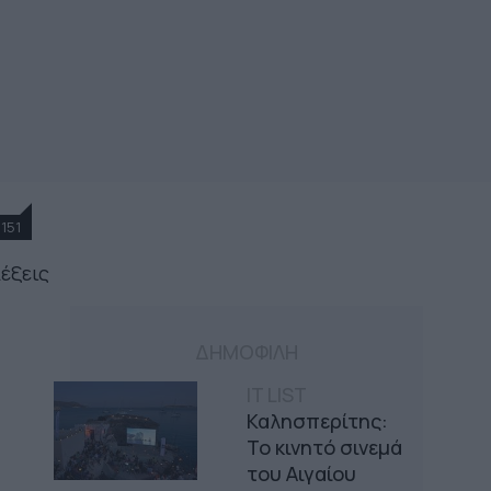
151
λέξεις
ΔΗΜΟΦΙΛΗ
IT LIST
Καλησπερίτης:
Το κινητό σινεμά
του Αιγαίου