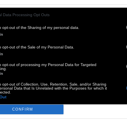
τος σε κάθε ουρά κάνει δύο βήματα και
σκεται τελευταίος στην αμέσως επόμενη.
l Data Processing Opt Outs
“Casus Belli”
έκανε πρεμιέρα στο επίσημο
o opt-out of the Sharing of my personal data.
γωνιστικό τμήμα ταινιών μικρού μήκους στο
67ο
In
τιβάλ της Βενετίας
, πήρε
έξι βραβεία στο
o opt-out of the Sale of my Personal Data.
στιβάλ Δράμας
2011 και το
βραβείο καλύτερης
In
κρού μήκους ταινίας της
Ελληνικής Ακαδημίας
to opt-out of processing my Personal Data for Targeted
νηματογράφου
, ενώ απέσπασε πολλά πρώτα
ing.
βεία και διακρίσεις στο εξωτερικό.
Αν και το
In
sus Belli” διαρκεί μόλις 11:11 λεπτά,
o opt-out of Collection, Use, Retention, Sale, and/or Sharing
ersonal Data that Is Unrelated with the Purposes for which it
μμετέχουν 146 ηθοποιοί.
lected.
Out
CONFIRM