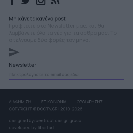
Mη χάνετε κανένα post
Γραφτείτε στο Newsletter μας, και θα
λαμβάνετε όλα τα νέα για τα άρθρα μας. Το
στέλνουμε δύο φορές τον μήνα.
Newsletter
ΔΙΑΦΗΜΙΣΗ
ΕΠΙΚΟΙΝΩΝΙΑ
ΟΡΟΙ ΧΡΗΣΗΣ
COPYRIGHT © DOCTV.GR | 2010-2026
designed by: beetroot design group
developed by: libertad