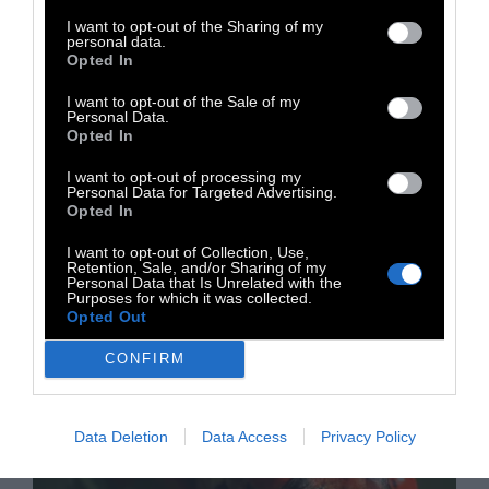
προσέλκυση των θηλυκών και τελικά η
I want to opt-out of the Sharing of my
personal data.
αναπαραγωγική πράξη. Το τετέρισμα
Opted In
συνήθως γίνεται πιο έντονο τις θερμές
I want to opt-out of the Sale of my
ημέρες με άπνοια αφού τότε ο ήχος
Personal Data.
Opted In
ταξιδεύει καλύτερα.
I want to opt-out of processing my
Personal Data for Targeted Advertising.
Μετά από αυτή την τραγική ανακάλυψη ο
Opted In
ήχος των τζιτζικιών και του καλοκαιριού δεν
I want to opt-out of Collection, Use,
θα είναι ποτέ τόσο γοητευτικός στα αυτιά
Retention, Sale, and/or Sharing of my
Personal Data that Is Unrelated with the
μας. Στο ντοκιμαντέρ που ακολουθεί, η ζωή
Purposes for which it was collected.
Opted Out
τους περιγράφεται μέσα από υπερ-φακούς
με την μεγαλύτερη δυνατή ευκρίνεια.
CONFIRM
Data Deletion
Data Access
Privacy Policy