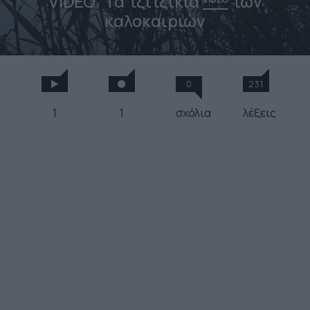
VIDEO: Τα τζιτζίκια
των
καλοκαιριών
0
231
1
1
σχόλια
λέξεις