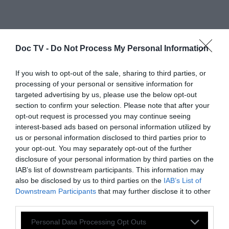
Doc TV -
Do Not Process My Personal Information
Τα τζιτζίκια ζούνε μια μακροχρόνια μοναχική
ζωής μες στο χώμα, μια απομόνωση που
If you wish to opt-out of the sale, sharing to third parties, or
διαρκεί από 3 έως 17 χρόνια ανάλογα με το
processing of your personal or sensitive information for
είδος. Την ακολουθεί μια μαζική έξοδος στην
targeted advertising by us, please use the below opt-out
section to confirm your selection. Please note that after your
επιφάνεια της γης και προς τα δέντρα: μέσα
opt-out request is processed you may continue seeing
σε τέσσερις με έξι εβδομάδες γίνεται η
interest-based ads based on personal information utilized by
μεταμόρφωση στο φτερωτό έντομο που
us or personal information disclosed to third parties prior to
your opt-out. You may separately opt-out of the further
γνωρίζουμε. Ύστερα γίνεται η αναπαραγωγή
disclosure of your personal information by third parties on the
του και τζιτζίκια «σβήνουν» οριστικά.
IAB’s list of downstream participants. This information may
also be disclosed by us to third parties on the
IAB’s List of
Downstream Participants
that may further disclose it to other
Ο ήχος που παράγουν μαζικά τα τζιτζίκια
third parties.
θεωρείται ένας από τους πιο δυνατούς
Personal Data Processing Opt Outs
ήχους στη φύση και σκοπός του είναι η