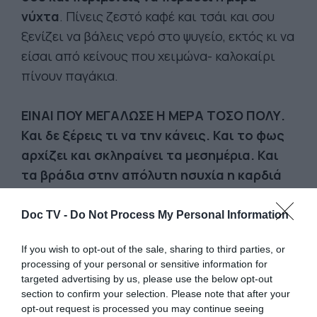
νύχτα
. Πίνεις ζεστό καφέ και τσάι και σου
ξενίζει να βάλεις νερό στο ψυγείο, εκτός κι να
είσαι από κείνους που χειμώνα- καλοκαίρι
πίνουν παγάκια.
ΕΙΝΑΙ ΠΟΥ ΜΕΓΑΛΩΣΕ Η ΜΕΡΑ ΤΟΣΟ ΠΟΛΥ.
Και δε ξέρεις τι να την κάνεις. Και το φως
αρχίζει και σκληραίνει τα μεσημέρια. Και
τα βράδια στην απόλυτη ησυχία η καρδιά
σου χτυπά δυνατά και οι σκέψεις βουίζουν
και δεν ηρεμείς
.
Doc TV -
Do Not Process My Personal Information
If you wish to opt-out of the sale, sharing to third parties, or
processing of your personal or sensitive information for
targeted advertising by us, please use the below opt-out
section to confirm your selection. Please note that after your
opt-out request is processed you may continue seeing