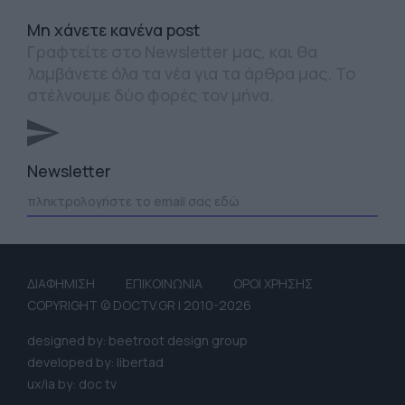
Mη χάνετε κανένα post
Γραφτείτε στο Newsletter μας, και θα
λαμβάνετε όλα τα νέα για τα άρθρα μας. Το
στέλνουμε δύο φορές τον μήνα.
Newsletter
ΔΙΑΦΗΜΙΣΗ
ΕΠΙΚΟΙΝΩΝΙΑ
ΟΡΟΙ ΧΡΗΣΗΣ
COPYRIGHT © DOCTV.GR | 2010-2026
designed by: beetroot design group
developed by: libertad
ux/ia by: doc tv