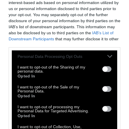
interest-based ads based on personal information utilized by
us or personal information disclosed to third parties prior to
your opt-out. You may separately opt-out of the further
disclosure of your personal information by third parties on the
IAB’s list of downstream participants. This information may
also be disclosed by us to third parties on the
IAB’s List of
Downstream Participants
that may further disclose it to other
third parties.
ΕΙΝΑΙ ΠΟΥ ΜΕΓΑΛΩΣΕ Η ΜΕΡΑ ΚΑΙ ΞΥΠΝΗΣΕ
Personal Data Processing Opt Outs
ΤΟ ΣΩΜΑ και το σώμα δε μπορείς να το
I want to opt-out of the Sharing of my
αγνοήσεις, να του κλείσεις το στόμα, όσο
personal data.
Opted In
κι αν προσπαθήσεις. Γιατί το σώμα λέει
πάντα την αλήθεια
. Είναι που η φύση
I want to opt-out of the Sale of my
Personal Data.
εκρήγνυται και η θάλασσα θα αρχίσει να
Opted In
ζεσταίνεται και το δικό σου το ρευστό
I want to opt-out of processing my
ανεβάζει θερμοκρασίες επικίνδυνες. Είναι
Personal Data for Targeted Advertising.
Opted In
που σαν κομμένο πορτοκάλι ζουμερό
επιθυμείς την χαμένη μισή πορτοκαλόκουπα.
I want to opt-out of Collection, Use,