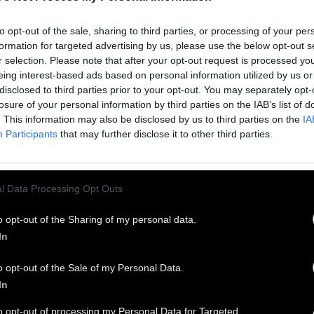
to opt-out of the sale, sharing to third parties, or processing of your per
όρος για όσους αμείβονται με τον κατώτατο
formation for targeted advertising by us, please use the below opt-out s
μένεται να διπλασιαστεί από την 1η Απριλίου.
r selection. Please note that after your opt-out request is processed y
φωνα με ρεπορτάζ στον ΣΚΑΪ ο φόρος με τα 830
eing interest-based ads based on personal information utilized by us or
disclosed to third parties prior to your opt-out. You may separately opt-
ώ κατώτατο μισθό είναι 137 ευρώ. Αν ο
losure of your personal information by third parties on the IAB’s list of
ώτατος αυξηθεί στα 880 μικτά, ο φόρος θα είναι
. This information may also be disclosed by us to third parties on the
IA
 ευρώ. Μιλάμε για διπλασιασμό φόρου.
Participants
that may further disclose it to other third parties.
ως παρουσιάστηκε στον τηλεοπτικό σταθμό
ΑΪ, παρουσία του Εκπροσώπου Τύπου του Υπ.
l Data Processing Opt Outs
κονομικών, Όμηρου Τσάπαλου, η πραγματική
όνα της «αύξησης» είναι διαφορετική από αυτή
o opt-out of the Sharing of my personal data.
υ προβάλλεται από την κυβέρνηση.
In
ό τα 830 μικτά θα αυξηθεί στα 880, κάναμε σε
o opt-out of the Sale of my Personal Data.
 υποθετικό σενάριο. Ο φόρος με τα 830 ευρώ
In
ώτατο μισθό είναι 137 ευρώ, ο οποίος
to opt-out of processing my Personal Data for Targeted