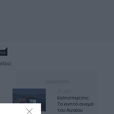
158
λέξεις
ΔΗΜΟΦΙΛΗ
IT LIST
Καλησπερίτης:
Το κινητό σινεμά
του Αιγαίου