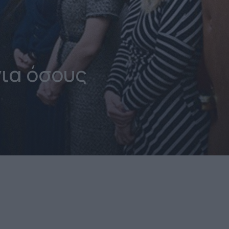
ια όσους