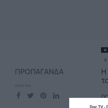
0
ΠΡΟΠΑΓΑΝΔΑ
Η
τ
Share this
DO
24
Doc TV -