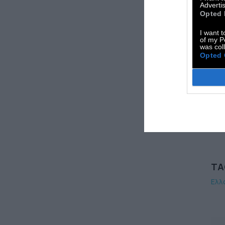
πλ
Advertis
Opted 
γίν
κατ
I want t
of my P
φόρ
was col
Opted 
πού
ουσ
Δι
για
TA
Ελλ