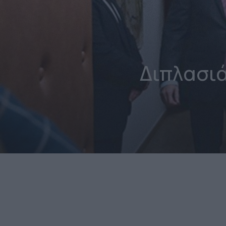
Διπλασι