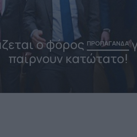
άζεται ο φόρος
γ
ΠΡΟΠΑΓΑΝΔΑ
παίρνουν κατώτατο!