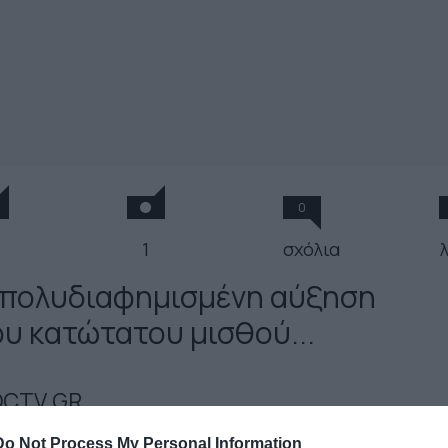
0
1
σχόλια
 πολυδιαφημισμένη αύξηση
ου κατώτατου μισθού...
CTV.GR
 Μαρτίου 2025
Do Not Process My Personal Information