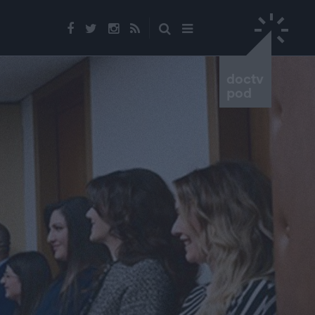
doctv
pod