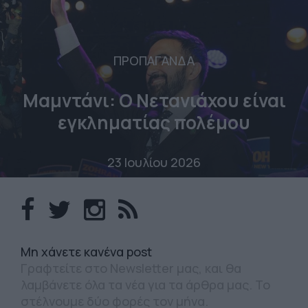
ΠΡΟΠΑΓΑΝΔΑ
Μαμντάνι: Ο Νετανιάχου είναι
εγκληματίας πολέμου
23 Ιουλίου 2026
Mη χάνετε κανένα post
Γραφτείτε στο Newsletter μας, και θα
λαμβάνετε όλα τα νέα για τα άρθρα μας. Το
στέλνουμε δύο φορές τον μήνα.