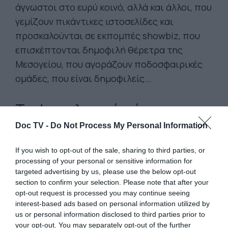
άγνωστοι στο ευρύ κοινό, αλλά και άλλοι, που
γεμίζουν πικάντικες ιστοσελίδες και
προσκαλούνται σε εκπομπές showbiz, που
επισκέπτονται δημοφιλή θέρετρα της
Μεσογείου, που αγοράζουν ποδοσφαιρικές
ομάδες, που είναι δημοφιλείς…
Το φορολογικό σύστημα και
οι ηγέτες των κρατών σε
Doc TV -
Do Not Process My Personal Information
κάθε χώρα ευνοεί τους
If you wish to opt-out of the sale, sharing to third parties, or
λίγους
processing of your personal or sensitive information for
targeted advertising by us, please use the below opt-out
section to confirm your selection. Please note that after your
opt-out request is processed you may continue seeing
interest-based ads based on personal information utilized by
us or personal information disclosed to third parties prior to
Κοντολογίς, το φορολογικό σύστημα σε κάθε
your opt-out. You may separately opt-out of the further