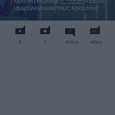
Πόσα θα κέρδιζε
η ΕΕ αν
φορολογούσε τους Κροίσους
0
637
0
1
σχόλια
λέξεις