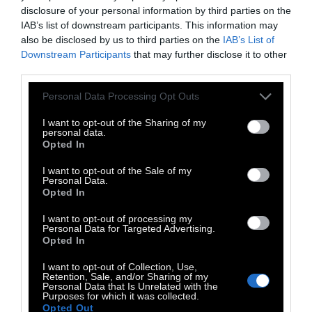
χώρα ευνοεί τους λίγους και οι ηγέτες των
disclosure of your personal information by third parties on the
IAB’s list of downstream participants. This information may
κρατών-μελών, από τους συντηρητικούς
also be disclosed by us to third parties on the
IAB’s List of
(όπως στην Ελλάδα) μέχρι τους
Downstream Participants
that may further disclose it to other
φιλελεύθερους και τους σοσιαλδημοκράτες
third parties.
(όπως στη Γερμανία), που θα μπορούσαν (;)
Personal Data Processing Opt Outs
να αλλάξουν τα πράγματα, δεν είναι μόνον
I want to opt-out of the Sharing of my
απλοί θεατές, αλλά είναι αυτοί που
personal data.
θεσπίζουν μέτρα, που «στρώνουν το χαλί»
Opted In
για τους ολίγους.
I want to opt-out of the Sale of my
Personal Data.
Τα στοιχεία το επιβεβαιώνουν. Από το
Opted In
2000 έως το 2023, ο συντελεστής
I want to opt-out of processing my
φορολόγησης των υψηλών εισοδημάτων
Personal Data for Targeted Advertising.
Opted In
μειώθηκε από το 44,8% στο 37,6%,
ενώ από
το 2010 έως το 2022 ο συντελεστής
I want to opt-out of Collection, Use,
Retention, Sale, and/or Sharing of my
φορολόγησης των εργαζομένων αυξήθηκε
Personal Data that Is Unrelated with the
Purposes for which it was collected.
από το 33,3% στο 34,8%.
Opted Out