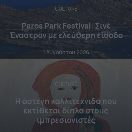
CULTURE
Paros Park Festival: Σινέ
Έναστρον με ελεύθερη είσοδο
1 Αυγούστου 2026
CULTURE
Η άστεγη καλλιτέχνιδα που
εκτίθεται δίπλα στους
ιμπρεσιονιστές