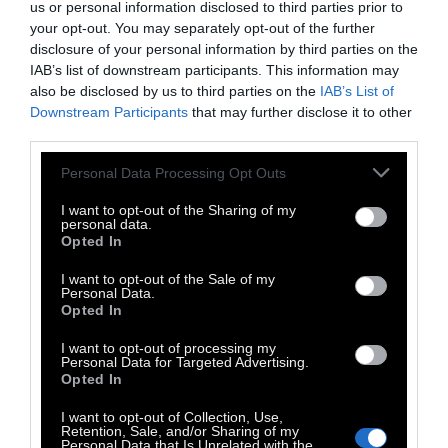
Για μένα, το θέατρο είναι μια από τις πιο
us or personal information disclosed to third parties prior to
your opt-out. You may separately opt-out of the further
αισθησιακές μορφές τέχνης: χρησιμοποιεί
disclosure of your personal information by third parties on the
το ανθρώπινο σώμα, τον ιδρώτα, τη δυνατή
IAB’s list of downstream participants. This information may
μουσική, τη συντροφικότητα. Όλες οι
also be disclosed by us to third parties on the
IAB’s List of
Downstream Participants
that may further disclose it to other
αισθήσεις μπορούν να ενεργοποιηθούν
third parties.
ταυτόχρονα. Συνήθως, το θέατρο δεν
αξιοποιεί όλες αυτές τις δυνατότητες…»
Personal Data Processing Opt Outs
I want to opt-out of the Sharing of my
«Η διάρκεια
personal data.
Opted In
του Respublika είναι μια
I want to opt-out of the Sale of my
Personal Data.
(αντικαπιταλιστική)
Opted In
δήλωση»
I want to opt-out of processing my
Personal Data for Targeted Advertising.
Opted In
I want to opt-out of Collection, Use,
Retention, Sale, and/or Sharing of my
Personal Data that Is Unrelated with the