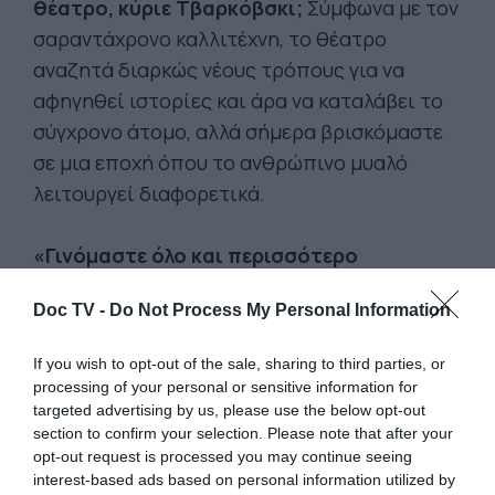
θέατρο, κύριε Τβαρκόβσκι;
Σύμφωνα με τον
σαραντάχρονο καλλιτέχνη, το θέατρο
αναζητά διαρκώς νέους τρόπους για να
αφηγηθεί ιστορίες και άρα να καταλάβει το
σύγχρονο άτομο, αλλά σήμερα βρισκόμαστε
σε μια εποχή όπου το ανθρώπινο μυαλό
λειτουργεί διαφορετικά.
«Γινόμαστε όλο και περισσότερο
διαδικτυωμένοι, δεν αποσυνδεόμαστε
Doc TV -
Do Not Process My Personal Information
ποτέ:
συχνά, μάλιστα, κοιτάμε δύο
διαφορετικές οθόνες ταυτόχρονα. Αυτό
If you wish to opt-out of the sale, sharing to third parties, or
αλλάζει την αντίληψή μας, το μυαλό μας
processing of your personal or sensitive information for
λειτουργεί διαφορετικά. Ίσως αυτός είναι ο
targeted advertising by us, please use the below opt-out
section to confirm your selection. Please note that after your
λόγος που αναζητώ την υπέρβαση, στα έργα
opt-out request is processed you may continue seeing
μου. Χρειαζόμαστε νέες μορφές θεάτρου...
interest-based ads based on personal information utilized by