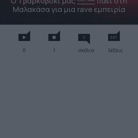
O Τβαρκόβσκι μας
πάει στη
Μαλακάσα για μια rave εμπειρία
0
687
0
1
σχόλια
λέξεις