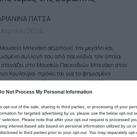
ΡΙΑΝΙΝΑ ΠΑΤΣΑ
 Μαρτίου 2024
Μουσείο Μπενάκη αξιοποιεί την μεγάλη και
ισμένη συλλογή του από παιχνίδια, την οποία
 στεγάζει στο Μουσείο Παιχνιδιών Μπενάκη στον
γο Κουλούρα -πρόκειται για το φημισμένο
ρινο κτίριο στο Τροκαντερό, που θυμίζει
ούριο.
Do Not Process My Personal Information
00 παιχνίδια και αντικείμενα της παιδικής μας
to opt-out of the sale, sharing to third parties, or processing of your per
formation for targeted advertising by us, please use the below opt-out s
κίας από την Ελλάδα και την ευρύτερη
r selection. Please note that after your opt-out request is processed y
ιφέρεια του Ελληνισμού, από την αρχαιότητα
eing interest-based ads based on personal information utilized by us or
ρι το 1960, αλλά και από την Ευρώπη, την
disclosed to third parties prior to your opt-out. You may separately opt-