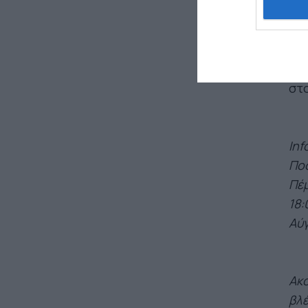
19ο
αρχ
Art
στο
στ
Inf
Ποσ
Πέμ
18:
Αύ
Ακ
βλέ