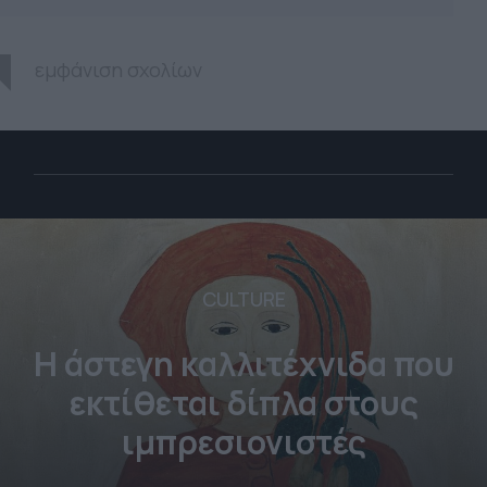
εμφάνιση σχολίων
CULTURE
Η άστεγη καλλιτέχνιδα που
εκτίθεται δίπλα στους
ιμπρεσιονιστές