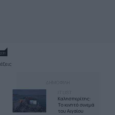
231
λέξεις
ΔΗΜΟΦΙΛΗ
IT LIST
Καλησπερίτης:
Το κινητό σινεμά
του Αιγαίου