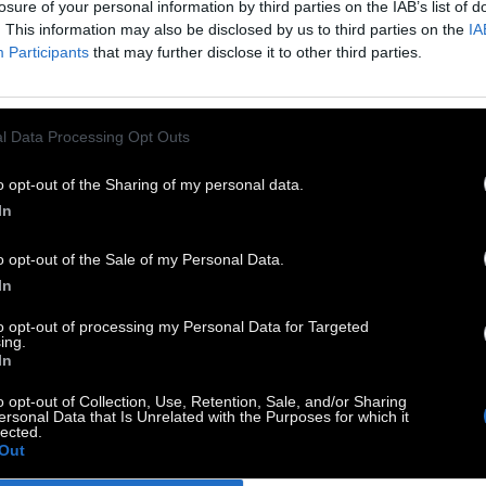
losure of your personal information by third parties on the IAB’s list of
ωνία, την Αφρική, την Αμερική και την Κίνα
. This information may also be disclosed by us to third parties on the
IA
κατοικούν στο μουσείο που εγκαινιάστηκε το
Participants
that may further disclose it to other third parties.
7.
Moυσείο Μπενάκη Παιχνιδιών με πυρήνα την
l Data Processing Opt Outs
λογή της Μαρίας Αργυριάδη, που
o opt-out of the Sharing of my personal data.
καταλέγεται στις δέκα καλύτερες της Ευρώπης,
In
ός από παιχνίδια, παρουσιάζει επίσης βιβλία,
υπα, ρουχισμό και αντικείμενα της παιδικής
o opt-out of the Sale of my Personal Data.
In
κίας από όλον τον κόσμο. Η συλλογή
ιλαμβάνει επίσης υλικό μελετών και
to opt-out of processing my Personal Data for Targeted
ing.
αίδευσης που αφορούν στο Παιδί και στο
In
χνίδι.
o opt-out of Collection, Use, Retention, Sale, and/or Sharing
ersonal Data that Is Unrelated with the Purposes for which it
lected.
πούμε για την ιστορία ότι το γνωστό στους
Out
ναίους κτήριο χρονολογείται από τα τέλη του