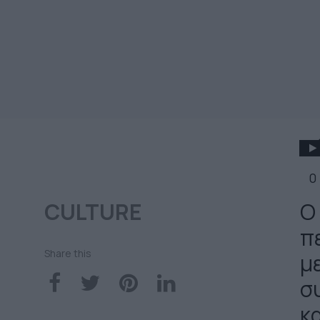
0
CULTURE
O
π
Share this
μ
σ
κ