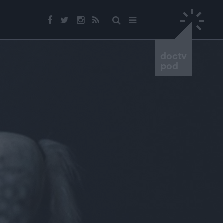
doctv
pod