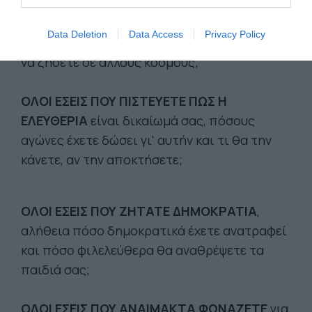
ΟΛΟΙ ΕΣΕΙΣ ΠΟΥ ΘΕΩΡΕΙΤΕ
πως οι εμπειρίες
σας αρκούν για να ερμηνεύσετε τον κόσμο,
Data Deletion
Data Access
Privacy Policy
μήπως ελήλυθεν η ώρα να επισκεφθείτε και
να ζήσετε σε άλλους κόσμους;
ΟΛΟΙ ΕΣΕΙΣ ΠΟΥ ΠΙΣΤΕΥΕΤΕ ΠΩΣ Η
ΕΛΕΥΘΕΡΙΑ
είναι δικαίωμά σας, πόσους
αγώνες έχετε δώσει γι' αυτήν και τι θα την
κάνετε, αν την αποκτήσετε;
ΟΛΟΙ ΕΣΕΙΣ ΠΟΥ ΖΗΤΑΤΕ ΔΗΜΟΚΡΑΤΙΑ
,
αλήθεια πόσο δημοκρατικά έχετε ανατραφεί
και πόσο φιλελεύθερα θα αναθρέψετε τα
παιδιά σας;
ΟΛΟΙ ΕΣΕΙΣ ΠΟΥ ΑΝΑΙΜΑΚΤΑ ΦΩΝΑΖΕΤΕ
για