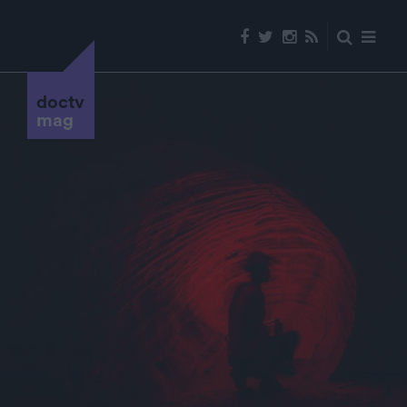
doctv
mag