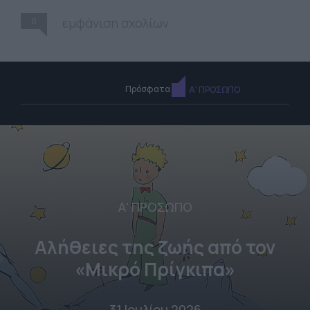
0
εμφάνιση σχολίων
Πρόσφατα
Α' ΠΡΟΣΩΠΟ
Α' ΠΡΟΣΩΠΟ
Αλήθειες της ζωής από τον
«Μικρό Πρίγκιπα»
31 Ιουλίου 2026