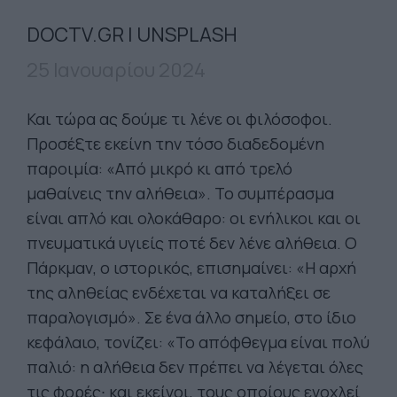
DOCTV.GR | UNSPLASH
25 Ιανουαρίου 2024
Και τώρα ας δούμε τι λένε οι φιλόσοφοι.
Προσέξτε εκείνη την τόσο διαδεδομένη
παροιμία: «Από μικρό κι από τρελό
μαθαίνεις την αλήθεια». Το συμπέρασμα
είναι απλό και ολοκάθαρο: οι ενήλικοι και οι
πνευματικά υγιείς ποτέ δεν λένε αλήθεια. Ο
Πάρκμαν, ο ιστορικός, επισημαίνει: «Η αρχή
της αληθείας ενδέχεται να καταλήξει σε
παραλογισμό». Σε ένα άλλο σημείο, στο ίδιο
κεφάλαιο, τονίζει: «Το απόφθεγμα είναι πολύ
παλιό: η αλήθεια δεν πρέπει να λέγεται όλες
τις φορές∙ και εκείνοι, τους οποίους ενοχλεί