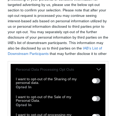
στις θρησκευτικές τελετές… συγγνώμη,
targeted advertising by us, please use the below opt-out
section to confirm your selection. Please note that after your
παραδέχομαι πως μόλις είπα μια κοινοτοπία.
opt-out request is processed you may continue seeing
interest-based ads based on personal information utilized by
us or personal information disclosed to third parties prior to
your opt-out. You may separately opt-out of the further
Τουέιν Μαρκ. Η τέχνη του ψεύδους. Εκδ.
disclosure of your personal information by third parties on the
Ποταμός. Ο Σάμουελ Λάνγκχορν Κλέμενς
IAB’s list of downstream participants. This information may
(Samuel Langhorne Clemens, 30 Νοεμβρίου
also be disclosed by us to third parties on the
IAB’s List of
Downstream Participants
that may further disclose it to other
1835 – 21 Απριλίου 1910), γνωστός κυρίως με
third parties.
το ψευδώνυμο Μαρκ Τουέιν (ή Τουαίην), ήταν
Αμερικανός συγγραφέας. Πριν γίνει
Personal Data Processing Opt Outs
συγγραφέας υπήρξε πιλότος σε ποταμόπλοια
I want to opt-out of the Sharing of my
personal data.
στο Μισισιπή. Ο Αμερικανικός Εμφύλιος
Opted In
πόλεμος σε συνδυασμό με την εμφάνιση των
I want to opt-out of the Sale of my
σιδηροδρόμων, είχε ως αποτέλεσμα να
Personal Data.
εγκαταλειφθεί το εμπόριο μέσω ατμόπλοιων,
Opted In
γεγονός που ανάγκασε τον Τουέιν να
I want to opt-out of processing my