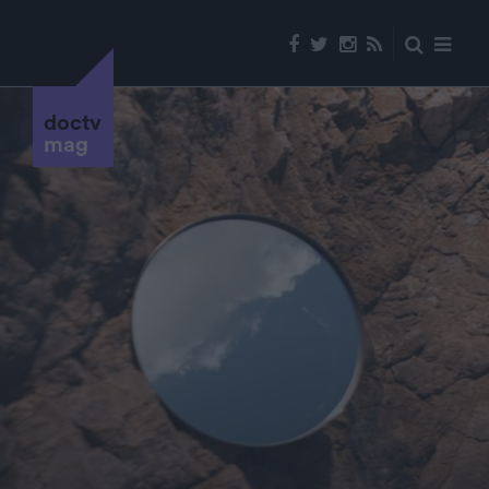
doctv
mag