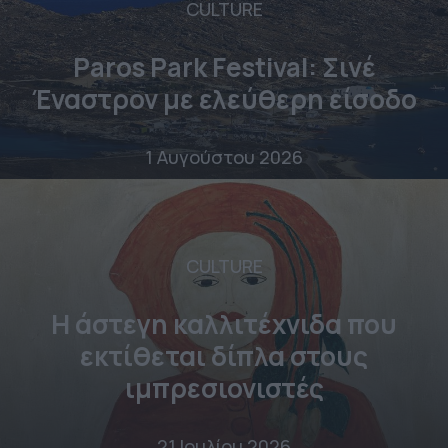
CULTURE
Paros Park Festival: Σινέ
Έναστρον με ελεύθερη είσοδο
1 Αυγούστου 2026
CULTURE
Η άστεγη καλλιτέχνιδα που
εκτίθεται δίπλα στους
ιμπρεσιονιστές
21 Ιουλίου 2026