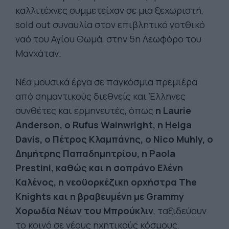
καλλιτέχνες συμμετείχαν σε μια ξεχωριστή,
sold out συναυλία στον επιβλητικό γοτθικό
ναό του Αγίου Θωμά, στην 5η Λεωφόρο του
Μανχάταν.
Νέα μουσικά έργα σε παγκόσμια πρεμιέρα
από σημαντικούς διεθνείς και Έλληνες
συνθέτες και ερμηνευτές, όπως
η Laurie
Anderson, ο Rufus Wainwright, η Helga
Davis, ο Πέτρος Κλαμπάνης, ο Nico Muhly, ο
Δημήτρης Παπαδημητρίου, η Paola
Prestini, καθώς και η σοπράνο Ελένη
Καλένος, η νεοϋορκέζικη ορχήστρα The
Knights και η βραβευμένη με Grammy
Χορωδία Νέων του Μπρούκλιν
, ταξιδεύουν
το κοινό σε νέους ηχητικούς κόσμους.