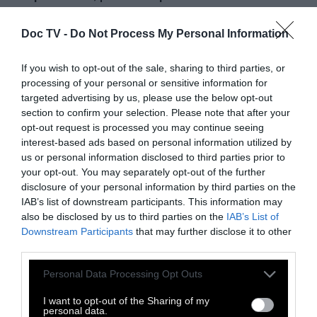
έως 26 Νοεμβρίου, το Ίδρυμα Ωνάση
παρουσιάζει στην Ωνάσειο Βιβλιοθήκη την
Doc TV -
Do Not Process My Personal Information
περφόρμανς Constantinopoliad, που
If you wish to opt-out of the sale, sharing to third parties, or
γνώρισε την αποθέωση όταν έκανε πρεμιέρα
processing of your personal or sensitive information for
τον Απρίλιο στο καβαφικό φεστιβάλ “Archive
targeted advertising by us, please use the below opt-out
of Desire” στη Νέα Υόρκη, σε ανάθεση και
section to confirm your selection. Please note that after your
opt-out request is processed you may continue seeing
παραγωγή του Ιδρύματος Ωνάση.
interest-based ads based on personal information utilized by
us or personal information disclosed to third parties prior to
your opt-out. You may separately opt-out of the further
disclosure of your personal information by third parties on the
IAB’s list of downstream participants. This information may
also be disclosed by us to third parties on the
IAB’s List of
Downstream Participants
that may further disclose it to other
third parties.
Personal Data Processing Opt Outs
I want to opt-out of the Sharing of my
personal data.