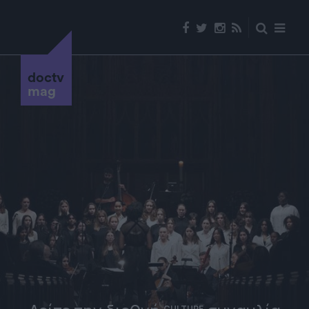
doctv
mag
CULTURE