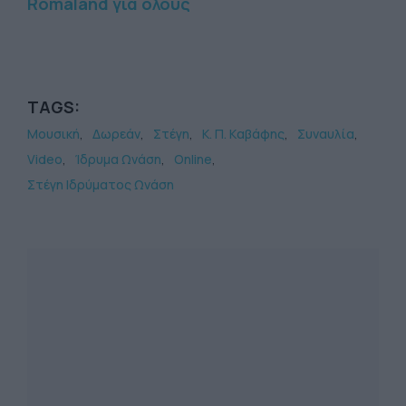
Romáland για όλους
TAGS:
Μουσική
Δωρεάν
Στέγη
Κ. Π. Kαβάφης
Συναυλία
Video
Ίδρυμα Ωνάση
Online
Στέγη Ιδρύματος Ωνάση