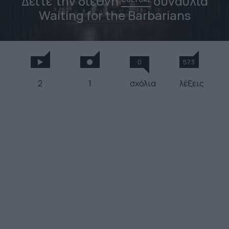
Δείτε την διεθνή
συναυλία
Waiting for the Barbarians
0
573
2
1
σχόλια
λέξεις