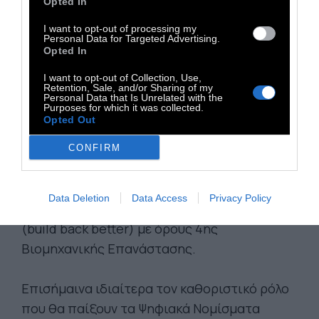
Opted In
I want to opt-out of processing my
Personal Data for Targeted Advertising.
Opted In
Τόνιζα ότι τα υποτιθέμενα μέτρα
I want to opt-out of Collection, Use,
προστασίας της δημόσιας υγείας, ήταν στην
Retention, Sale, and/or Sharing of my
Personal Data that Is Unrelated with the
ουσία μέτρα δημόσιας τάξης και
Purposes for which it was collected.
Opted Out
επιχειρήσεις ψυχολογικού πολέμου (Psy-
Ops) που συντελούσαν στην
προληπτική
CONFIRM
καταστολή
της κοινωνίας και την
ελεγχόμενη κατεδάφιση
της οικονομίας,
Data Deletion
Data Access
Privacy Policy
προκειμένου να χτιστούν ξανά καλύτερα
(build back better) με όρους 4ης
Βιομηχανικής Επανάστασης.
Επισήμαινα ιδιαίτερα τον καθοριστικό ρόλο
που θα παίξουν τα Ψηφιακά Νομίσματα