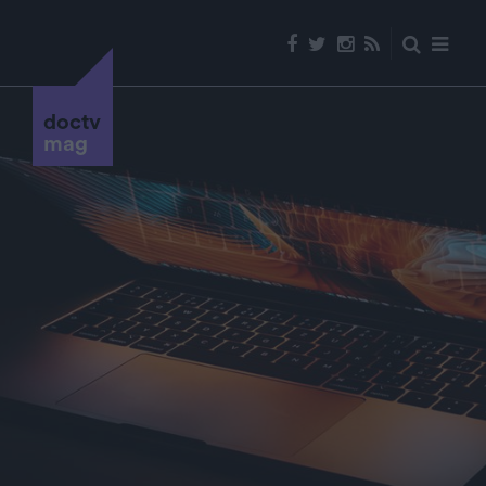
doctv
mag