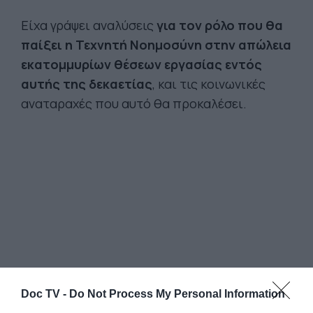
Είχα γράψει αναλύσεις
για τον ρόλο που θα
παίξει η Τεχνητή Νοημοσύνη στην απώλεια
εκατομμυρίων θέσεων εργασίας εντός
αυτής της δεκαετίας
, και τις κοινωνικές
αναταραχές που αυτό θα προκαλέσει.
Doc TV -
Do Not Process My Personal Information