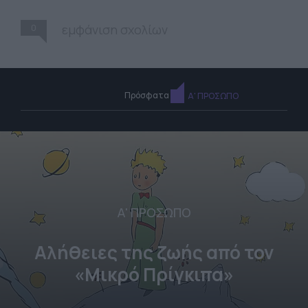
0
εμφάνιση σχολίων
Πρόσφατα
Α' ΠΡΟΣΩΠΟ
Α' ΠΡΟΣΩΠΟ
Αλήθειες της ζωής από τον
«Μικρό Πρίγκιπα»