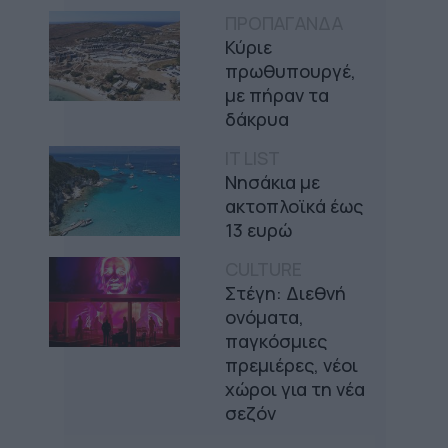
ΠΡΟΠΑΓΑΝΔΑ
Κύριε
πρωθυπουργέ,
με πήραν τα
δάκρυα
IT LIST
Νησάκια με
ακτοπλοϊκά έως
13 ευρώ
CULTURE
Στέγη: Διεθνή
ονόματα,
παγκόσμιες
πρεμιέρες, νέοι
χώροι για τη νέα
σεζόν