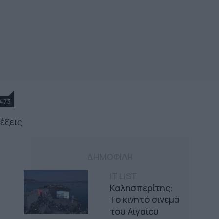
473
λέξεις
ΔΗΜΟΦΙΛΗ
IT LIST
Καλησπερίτης:
Το κινητό σινεμά
του Αιγαίου