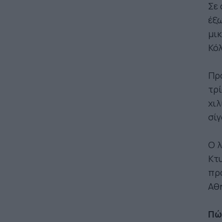
Σε 
έξω
μικ
Κό
Πρό
τρί
χιλ
σίγ
Ο λ
Κτυ
προ
Αθ
Πώ