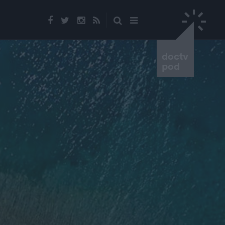
doctv
pod