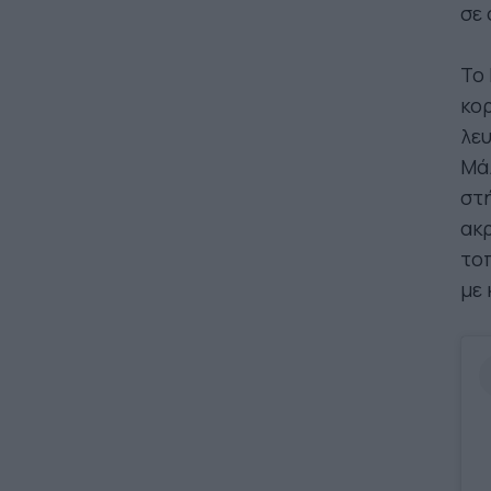
σε 
Το 
κορ
λευ
Μάλ
στή
ακρ
τοπ
με 