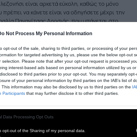
λεζονήσι είναι αρκετά εύκολη, καθώς το μόνο
 πρέπει να κάνετε είναι να οδηγήσετε μέχρι την
αλία Παναγίτσας Δροσιάς, που υπάγεται στο
μο Χαλκηδόνας.
Do Not Process My Personal Information
αι μια όμορφη ακρογιαλιά, στρωμένη με
to opt-out of the sale, sharing to third parties, or processing of your per
ιχτόχρωμη ψιλή άμμο, που βρέχεται από
formation for targeted advertising by us, please use the below opt-out s
r selection. Please note that after your opt-out request is processed y
αγάλανα κρυστάλλινα νερά και περιβάλλεται
eing interest-based ads based on personal information utilized by us or
ό διάφορα ταβερνάκια.
disclosed to third parties prior to your opt-out. You may separately opt-
losure of your personal information by third parties on the IAB’s list of
. This information may also be disclosed by us to third parties on the
IA
 την ακτή της παραλίας το μικρό Εγγλεζονήσι
Participants
that may further disclose it to other third parties.
αι εμφανές, επομένως το μόνο που έχετε να
ετε είναι να κολυμπήσετε προς την κατεύθυνσή
, μέχρι να φτάσετε.
l Data Processing Opt Outs
o opt-out of the Sharing of my personal data.
θα δείτε στο Εγγλεζονήσι;
Το Εγγλεζονήσι είναι