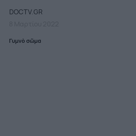
DOCTV.GR
8 Μαρτίου 2022
Γυμνὸ σῶμα