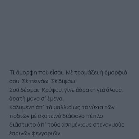
Τί ὄμορφη ποὺ εἶσαι. Μὲ τρομάζει ἡ ὀμορφιά
σου. Σὲ πεινάω. Σὲ διψάω.
Σοῦ δέομαι: Κρύψου, γίνε ἀόρατη γιὰ ὅλους,
ὁρατὴ μόνο σ᾿ ἐμένα.
Καλυμένη ἀπ᾿ τὰ μαλλιά ὡς τὰ νύχια τῶν
ποδιῶν μὲ σκοτεινὸ διάφανο πέπλο
διάστικτο ἀπ᾿ τοὺς ἀσημένιους στεναγμοὺς
ἐαρινῶν φεγγαριῶν.