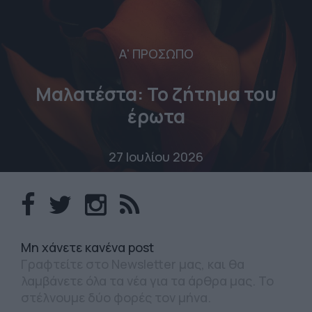
Α' ΠΡΟΣΩΠΟ
Μαλατέστα: Το ζήτημα του
έρωτα
27 Ιουλίου 2026
Mη χάνετε κανένα post
Γραφτείτε στο Newsletter μας, και θα
λαμβάνετε όλα τα νέα για τα άρθρα μας. Το
στέλνουμε δύο φορές τον μήνα.