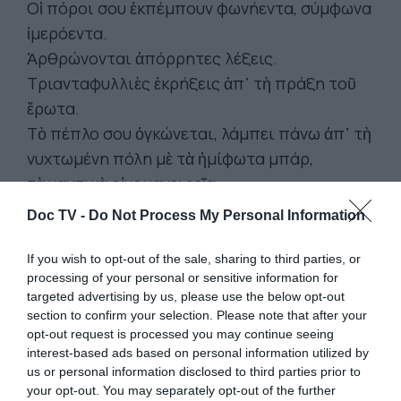
Οἱ πόροι σου ἐκπέμπουν φωνήεντα, σύμφωνα
ἰμερόεντα.
Ἀρθρώνονται ἀπόρρητες λέξεις.
Τριανταφυλλιὲς ἐκρήξεις ἀπ᾿ τὴ πράξη τοῦ
ἔρωτα.
Τὸ πέπλο σου ὀγκώνεται, λάμπει πάνω ἀπ᾿ τὴ
νυχτωμένη πόλη μὲ τὰ ἠμίφωτα μπάρ,
τὰ ναυτικὰ οἰνομαγειρεῖα.
Doc TV -
Do Not Process My Personal Information
Πράσινοι προβολεῖς φωτίζουνε τὸ
διανυκτερεῦον φαρμακεῖο.
If you wish to opt-out of the sale, sharing to third parties, or
processing of your personal or sensitive information for
Μιὰ γυάλινη σφαῖρα περιστρέφεται γρήγορα
targeted advertising by us, please use the below opt-out
δείχνοντας τοπία τῆς ὑδρογείου.
section to confirm your selection. Please note that after your
Ὁ μεθυσμένος τρεκλίζει σὲ μία τρικυμία
opt-out request is processed you may continue seeing
interest-based ads based on personal information utilized by
φυσημένη ἀπ᾿ τὴν ἀναπνοὴ τοῦ σώματός σου.
us or personal information disclosed to third parties prior to
Μὴ φεύγεις. Μὴ φεύγεις. Τόσο ὑλική, τόσο
your opt-out. You may separately opt-out of the further