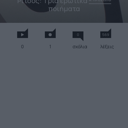
Ρίτσος: Τρία ερωτικά
ποιήματα
0
569
0
1
σχόλια
λέξεις