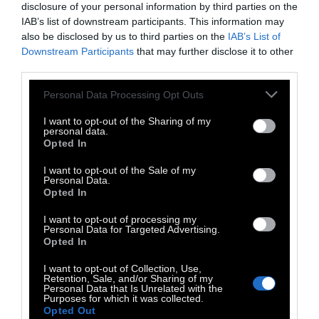
ἄπιαστη.
disclosure of your personal information by third parties on the
IAB’s list of downstream participants. This information may
Ἕνας πέτρινος ταῦρος πηδάει ἀπ᾿ τὸ
also be disclosed by us to third parties on the
IAB’s List of
ἀέτωμα στὰ ξερὰ χόρτα.
Downstream Participants
that may further disclose it to other
Μιὰ γυμνὴ γυναῖκα ἀνεβαίνει τὴ ξύλινη σκάλα
third parties.
κρατώντας μιὰ λεκάνη μὲ ζεστὸ νερό.
Personal Data Processing Opt Outs
Ὁ ἀτμὸς τῆς κρύβει τὸ πρόσωπο.
I want to opt-out of the Sharing of my
personal data.
Ψηλὰ στὸν ἀέρα ἕνα ἀνιχνευτικὸ ἑλικόπτερο
Opted In
βομβίζει σὲ ἀόριστα σημεῖα.
I want to opt-out of the Sale of my
Personal Data.
Φυλάξου. Ἐσένα ζητοῦν. Κρύψου βαθύτερα
Opted In
στὰ χέρια μου.
I want to opt-out of processing my
Τὸ τρίχωμα τῆς κόκκινης κουβέρτας ποὺ μᾶς
Personal Data for Targeted Advertising.
Opted In
σκέπει, διαρκῶς μεγαλώνει.
Γίνεται μία ἔγκυος ἀρκούδα ἡ κουβέρτα.
I want to opt-out of Collection, Use,
Retention, Sale, and/or Sharing of my
Κάτω ἀπὸ τὴ κόκκινη ἀρκούδα ἐρωτευόμαστε
Personal Data that Is Unrelated with the
Purposes for which it was collected.
ἀπέραντα,
Opted Out