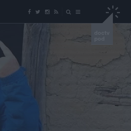
doctv
pod