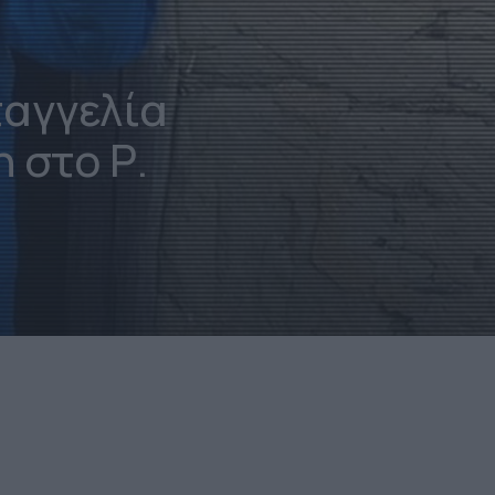
αγγελία
 στο Ρ.