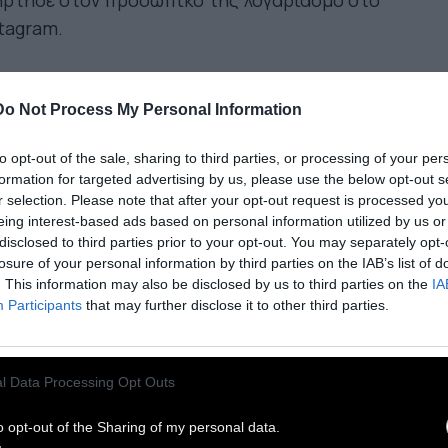
ήρτησε στον προσωπικό της λογαριασμό στο
tagram.
ώντας στην εκπομπή "Super Katerina" το πρωί
 Τρίτης (14/12) η Chrysa ανέφερε σχετικά: "Δεν
Do Not Process My Personal Information
α μιλήσει σε κανέναν για αυτό, πέρα από τον
to opt-out of the sale, sharing to third parties, or processing of your per
νό μου κύκλο. Είναι μία πολύ τραυματική
formation for targeted advertising by us, please use the below opt-out s
ειρία. Κάθε είδους σεξουαλική παρενόχληση,
r selection. Please note that after your opt-out request is processed y
μη και την λεκτική, είναι δύσκολο να την
eing interest-based ads based on personal information utilized by us or
disclosed to third parties prior to your opt-out. You may separately opt-
χειριστείς, ειδικά όταν είσαι ανήλικη. Ήμουν 17
losure of your personal information by third parties on the IAB’s list of
ν τότε. Δεν βγήκα να μιλήσω για την δική μου
. This information may also be disclosed by us to third parties on the
IA
βολή, αλλά για όλες αυτές τις κοπέλες που
Participants
that may further disclose it to other third parties.
σαν κάτι παρόμοιο είτε από τον ίδιο είτε από
ποιον διαφορετικό άνθρωπο. Μπορείς να
l Data Processing Opt Outs
σεις στο σημείο να σιχαίνεσαι τον εαυτό σου με
ά που θα ακούσεις".
o opt-out of the Sharing of my personal data.