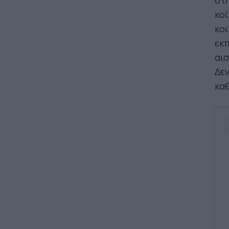
στη
κοί
κοι
εκ
αισ
Δεν
καθ