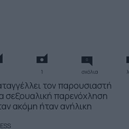
0
1
σχόλια
αταγγέλλει τον παρουσιαστή
ια σεξουαλική παρενόχληση
ταν ακόμη ήταν ανήλικη
ESS