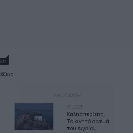
451
λέξεις
ΔΗΜΟΦΙΛΗ
IT LIST
Καλησπερίτης:
Το κινητό σινεμά
του Αιγαίου