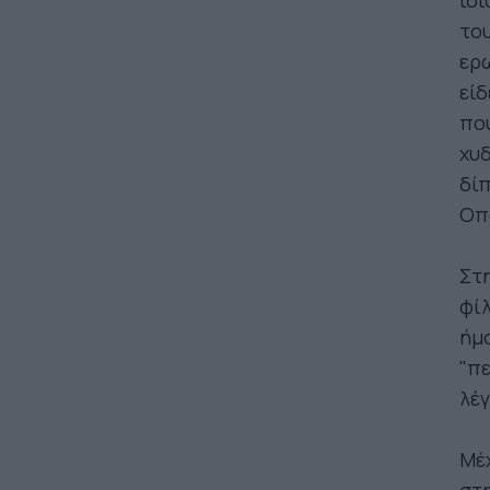
ίδι
του
ερω
είδ
πο
χυδ
δίπ
Οπό
Στη
φίλ
ήμο
"π
λέγ
Μέχ