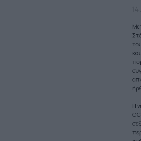
14
Μετ
Στ
του
και
πο
συγ
απο
ήρ
Η ν
OCE
σεξ
περ