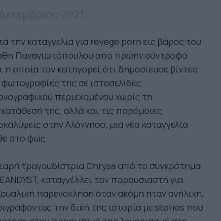
 Δεκεμβρίου 2021
ά την καταγγελία για revege porn εις βάρος του
άθη Παναγιωτόπουλου από πρώην σύντροφό
, η οποία τον κατηγορεί ότι δημοσίευσε βίντεο
 φωτογραφίες της σε ιστοσελίδες
ρνογραφικού περιεχομένου χωρίς τη
κατάθεσή της, αλλά και τις παρόμοιες
καλύψεις στην Αλόννησο, μια νέα καταγγελία
θε στο φως.
εαρή τραγουδίστρια Chrysa από το συγκρότημα
ANDYST, καταγγέλλει τον παρουσιαστή για
ουαλική παρενόχληση όταν ακόμη ήταν ανήλικη,
ιγράφοντας την δική της ιστορία με stories που