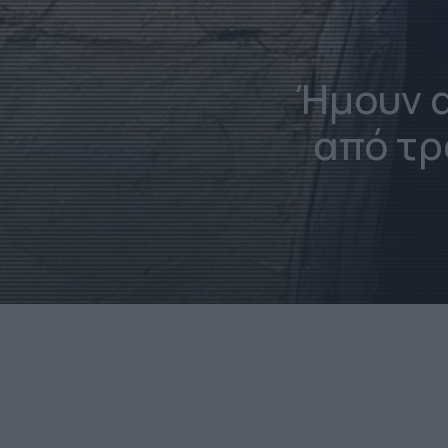
Ήμουν α
από τρ