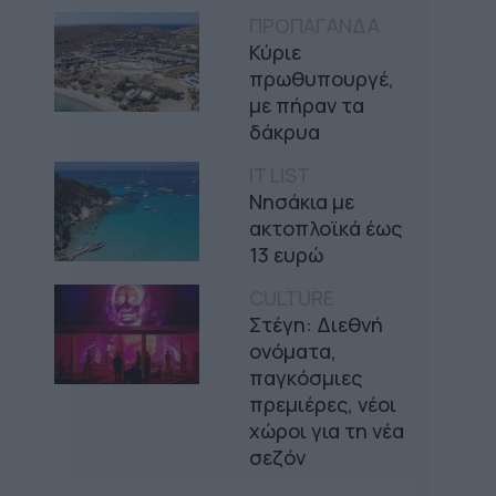
ΠΡΟΠΑΓΑΝΔΑ
Κύριε
πρωθυπουργέ,
με πήραν τα
δάκρυα
IT LIST
Νησάκια με
ακτοπλοϊκά έως
13 ευρώ
CULTURE
Στέγη: Διεθνή
ονόματα,
παγκόσμιες
πρεμιέρες, νέοι
χώροι για τη νέα
σεζόν