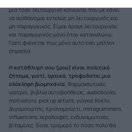
γιατί δεν μπορώ βρω τη θέση μου μέσα σε
μια τόσο λειτουργική κοινωνία, που με κάνει
να αισθάνομαι εντελώς μη λειτουργικός και
μη παραγωγικός; Είμαι άραγε λειτουργικός
και παραγωγικός μόνο όταν καταναλώνω;
Γιατί φαίνεται πως μόνο αυτό έχει μάλλον
σημασία.
Η κατάθλιψή σου (μου) είναι πολιτικό
ζήτημα, γιατί, αρχικά, τροφοδοτεί μια
ολόκληρη βιομηχανία.
Φαρμακευτικές,
γιατροί, βιβλία αυτοβοήθειας, audiobooks,
motivators, pick up artists, γιόγκα, Κοέλο,
Δεγαμινιώτης, Κρισναμούρτι, instagrammers,
influencers, κεραλοιφές, ενδυναμωτικές
βιταμίνες. Είναι τρομερό το πόσο πολύ θα