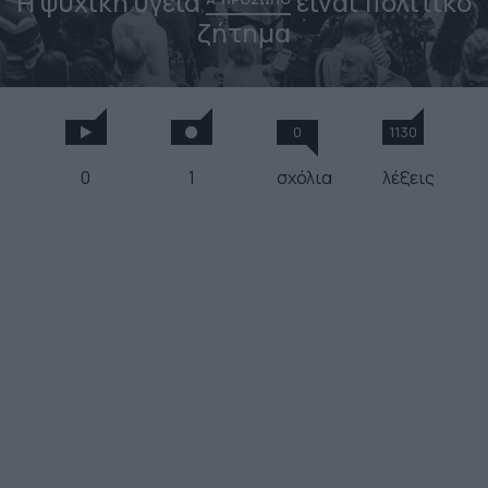
Η ψυχική υγεία
είναι πολιτικό
ζήτημα
0
1130
0
1
σχόλια
λέξεις