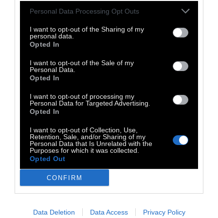
Personal Data Processing Opt Outs
I want to opt-out of the Sharing of my
personal data.
Opted In
I want to opt-out of the Sale of my
Personal Data.
Opted In
I want to opt-out of processing my
Personal Data for Targeted Advertising.
Opted In
I want to opt-out of Collection, Use,
Retention, Sale, and/or Sharing of my
Personal Data that Is Unrelated with the
Purposes for which it was collected.
Opted Out
Είναι ο καπιταλισμός τόσο καλός που
αξίζει να μην μπορώ να βρω τη δύναμη
να
CONFIRM
σηκωθώ από το κρεβάτι μου το πρωί; Αξίζει
το Playstation 5 να έχω αυτοκτονικές τάσεις
Data Deletion
Data Access
Privacy Policy