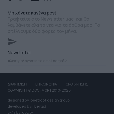
Mη χάνετε κανένα post
Γραφτείτε στο Newsletter μας, και θα
λαμβάνετε όλα τα νέα για τα άρθρα μας. Το
στέλνουμε δύο φορές τον μήνα.
Newsletter
ΔΙΑΦΗΜΙΣΗ
ΕΠΙΚΟΙΝΩΝΙΑ
ΟΡΟΙ ΧΡΗΣΗΣ
COPYRIGHT © DOCTV.GR | 2010-2026
designed by: beetroot design group
developed by: libertad
ux/ia by: doc tv