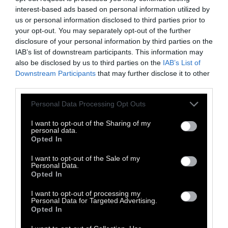
το κόμικ ως μέσο για την παρουσίαση
interest-based ads based on personal information utilized by
us or personal information disclosed to third parties prior to
περίπλοκων ζητημάτων.
your opt-out. You may separately opt-out of the further
disclosure of your personal information by third parties on the
Η L. Ziyal, με σπουδές στην οπτική
IAB’s list of downstream participants. This information may
also be disclosed by us to third parties on the
IAB’s List of
επικοινωνία, έχει ως αντικείμενο την
Downstream Participants
that may further disclose it to other
απόδοση σκέψεων μέσω εικόνων. Εργάζεται
third parties.
στην κολεκτίβα παραγωγής περιεχομένου και
Personal Data Processing Opt Outs
σχεδίου Infotext στο Βερολίνο.
I want to opt-out of the Sharing of my
personal data.
Opted In
I want to opt-out of the Sale of my
Personal Data.
Opted In
I want to opt-out of processing my
Personal Data for Targeted Advertising.
Opted In