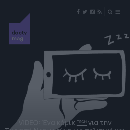
doctv
mag
VIDEO: Ένα κόμικ
για την
TECH