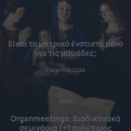
TECH
Είναι το μητρικό ένστικτο μόνο
για τις μαμάδες;
7 Μαρτίου 2024
TECH
Organmeetings: Διαδικτυακά
σεμινάρια (+1 πολύτιμος