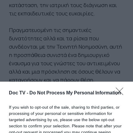
κατάσταση, την ιατρική τους διάγνωση και
τις εκπαιδευτικές τους ευκαιρίες.
Πραγματευομένη τις σημαντικές
δυνατότητες αλλά και τα ρίσκα που
συνδέονται με την Τεχνητή Νοημοσύνη, αυτή
η προσπάθεια συνιστά ένα δημιουργικό
έναυσμα για τους γνώστες του αντικειμένου
αλλά και μια πρόσκληση σε όσους θέλουν να
κατανοήσουν και να πάρουν θέση.
Doc TV -
Do Not Process My Personal Information
Η J. Schneider -με διδακτορικό στα
οικονομικά, πρώην σύμβουλος σε θέματα
If you wish to opt-out of the sale, sharing to third parties, or
Τεχνητής Νοημοσύνης- ειδικεύεται στα
processing of your personal or sensitive information for
targeted advertising by us, please use the below opt-out
δεδομένα και στον κώδικα ως εργαλεία για
section to confirm your selection. Please note that after your
την επίλυση γρίφων και χρησιμοποιεί συχνά
opt-out request is processed you may continue seeing