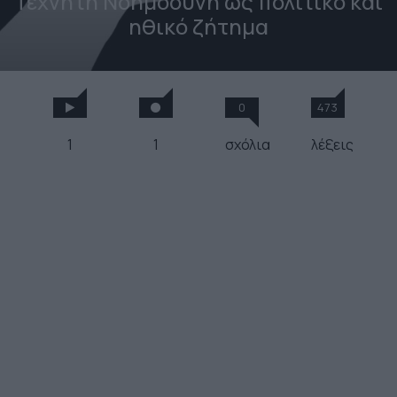
Τεχνητή Νοημοσύνη ως πολιτικό και
ηθικό ζήτημα
0
473
1
1
σχόλια
λέξεις