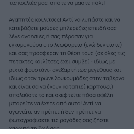
τις κοιλιές μας, οπότε να μαστε πάλι!
Αγαπητές κοιλίτσες! Αντί να λυπάστε και να
κατεβάζετε μαύρες μπλερέζες επειδή σας
λένε ανοησίες ή σας πέρασαν για
εγκυμονούσα στο λεωφορείο (ενώ δεν είστε)
και σας πρόσφεραν τη θέση τους (σε όλες τις
πεταχτές κοιλίτσες έχει συμβεί - ιδίως με
ριχτό φουστάνι- ανεξαρτήτως μεγέθους και
ιδίως όταν τρώνε λουκουμάδες στην ταβέρνα
και είναι σα να έχουν καταπιεί καρπούζι)
απολαύστε το και σκεφτείτε πόσα οφέλη
μπορείτε να έχετε από αυτό! Αντί να
αγωνιάτε αν πρέπει ή δεν πρέπει να
φωτογραφίσετε τις ραγάδες σας ζήστε
χαρωπά τη ζωή σας.