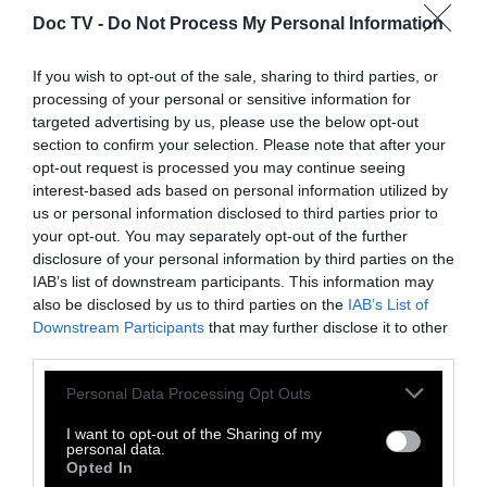
Doc TV -
Do Not Process My Personal Information
Την επόμενη φορά που θα είναι πήχτρα το
608 αντί να θέλετε να ανοίξει η γη να σας
If you wish to opt-out of the sale, sharing to third parties, or
καταπιεί όταν κάποιος γκαρίξει "ΡΕ ΕΔΩ ΜΙΑ
processing of your personal or sensitive information for
targeted advertising by us, please use the below opt-out
ΘΕΣΗ ΓΙΑ ΤΗΝ ΚΟΠΕΛΑ" ή κάποιος σας
section to confirm your selection. Please note that after your
κοιτάξει με νόημα "έλα κάτσε" ενώ είναι
opt-out request is processed you may continue seeing
συνομήλικος και εσείς δεν έχετε περάσει
interest-based ads based on personal information utilized by
us or personal information disclosed to third parties prior to
ακόμα τα 70, απλά προσθέστε μια έξτρα
your opt-out. You may separately opt-out of the further
τσαχπινιά στη ζωή σας, λέγοντας του "αχ να
disclosure of your personal information by third parties on the
είστε καλά, κλωτσάει πολύ το άτιμο,
IAB’s list of downstream participants. This information may
also be disclosed by us to third parties on the
IAB’s List of
ποδοσφαιριστής θα γίνει" και απολαύστε τη
Downstream Participants
that may further disclose it to other
θέση που σας πρόσφεραν. Σας αξίζει. Το ίδιο
third parties.
ανενόχλητα μπορείτε να συνεχίσετε να τρώτε
Personal Data Processing Opt Outs
μπισκότα πάνω στην κοιλιά σας και όλοι να
σας βρίσκουν χαριτωμένη γιατί είναι μαλάκες
I want to opt-out of the Sharing of my
personal data.
και βρίσκουν πιο χαριτωμένο να τρώτε
Opted In