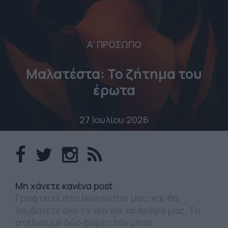
Α' ΠΡΟΣΩΠΟ
Μαλατέστα: Το ζήτημα του
έρωτα
27 Ιουλίου 2026
Mη χάνετε κανένα post
Γραφτείτε στο Newsletter μας, και θα
λαμβάνετε όλα τα νέα για τα άρθρα μας. Το
στέλνουμε δύο φορές τον μήνα.