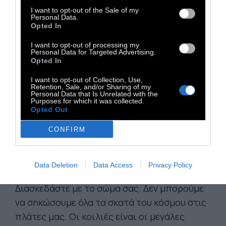
επειδή η κοιλιά σας έχει μωρό και όχι επειδή
I want to opt-out of the Sale of my
η κοιλιά σας έχει μέσα μια πίτσα και ένα
Personal Data.
Opted In
προφιτερόλ, αλλά σκασίλα σας,
εκμεταλλευτείτε το και αυτό.
I want to opt-out of processing my
Personal Data for Targeted Advertising.
Opted In
Κάντε το ίδιο με την ουρά στην τράπεζα αν
I want to opt-out of Collection, Use,
Retention, Sale, and/or Sharing of my
σας την προσφέρει κάποιος που φαίνεται
Personal Data that Is Unrelated with the
Purposes for which it was collected.
πως δεν την έχει ανάγκη. Ξεφορτωθείτε τις
Opted Out
υποψήφιες ενοχλητικές γιαγιάδες που σας
CONFIRM
ρωτάνε αν είστε σε ενδιαφέρουσα λέγοντας
πως πρέπει να ξεράσετε και θα τα πείτε
όταν βγει το μωρό με το καλό.
Data Deletion
Data Access
Privacy Policy
Διασκεδάστε με το σώμα σας. Δεν μπορούμε
να σηκώσουμε όλα τα σκατά του κόσμου στις
πλάτες μας. Οι κοιλιές είναι οι μεγάλες