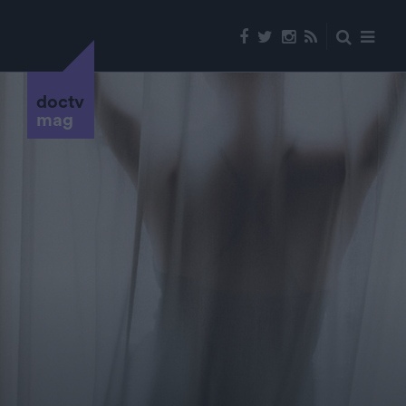
doctv
mag