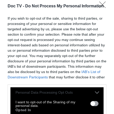
Doc TV -
Do Not Process My Personal Information
If you wish to opt-out of the sale, sharing to third parties, or
processing of your personal or sensitive information for
Η Lilly Sabri προτείνει να συνδυάστε αυτό το
targeted advertising by us, please use the below opt-out
πρόγραμμα 14 ημερών με ένα cardio
section to confirm your selection. Please note that after your
πρόγραμμα (από τη βίντεο βιβλιοθήκη της).
opt-out request is processed you may continue seeing
interest-based ads based on personal information utilized by
Και μην ξεχνάτε να πίνετε νερό.
us or personal information disclosed to third parties prior to
your opt-out. You may separately opt-out of the further
disclosure of your personal information by third parties on the
IAB’s list of downstream participants. This information may
also be disclosed by us to third parties on the
IAB’s List of
Downstream Participants
that may further disclose it to other
third parties.
Personal Data Processing Opt Outs
I want to opt-out of the Sharing of my
personal data.
Opted In