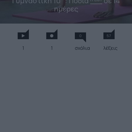
Γυμναστική 10΄: Πόδια
σε 14
ημέρες
0
57
1
1
σχόλια
λέξεις