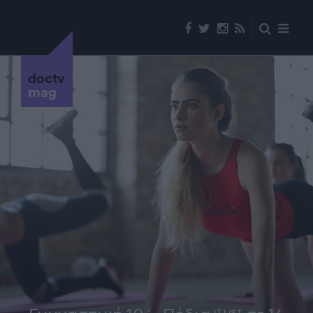
doctv
mag
IT LIST