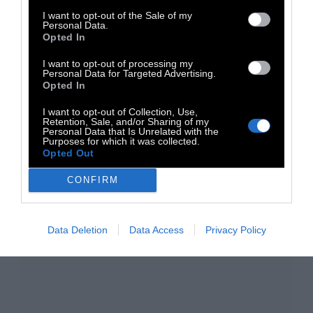
I want to opt-out of the Sale of my
Διαβάστε επίσης:
Πόσο νερό πρέπει να
Personal Data.
Opted In
πίνουμε;
I want to opt-out of processing my
Personal Data for Targeted Advertising.
TAGS:
Opted In
Καλύτερη ζωή
Γυμναστική
Σώμα
I want to opt-out of Collection, Use,
Retention, Sale, and/or Sharing of my
Personal Data that Is Unrelated with the
Purposes for which it was collected.
Opted Out
CONFIRM
Data Deletion
Data Access
Privacy Policy