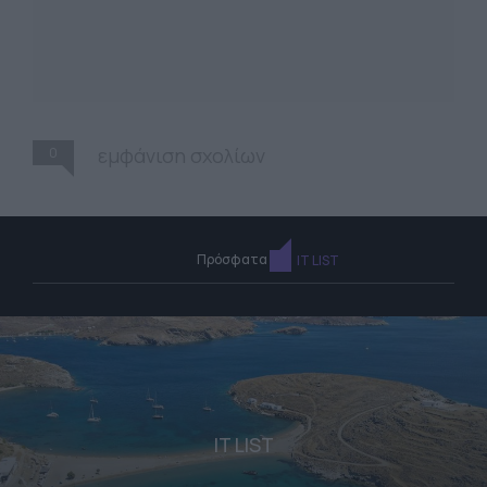
0
εμφάνιση σχολίων
Πρόσφατα
IT LIST
IT LIST