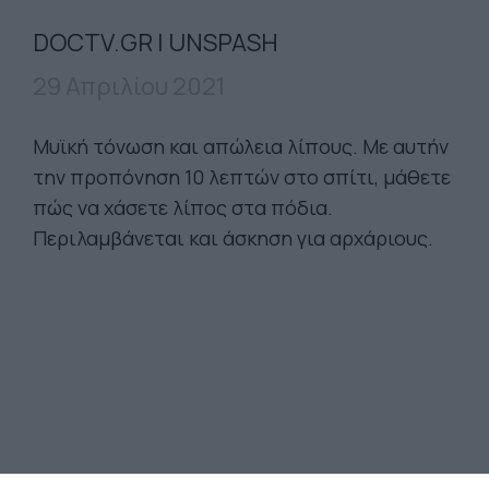
DOCTV.GR | UNSPASH
29 Απριλίου 2021
Μυϊκή τόνωση και απώλεια λίπους. Με αυτήν
την προπόνηση 10 λεπτών στο σπίτι, μάθετε
πώς να χάσετε λίπος στα πόδια.
Περιλαμβάνεται και άσκηση για αρχάριους.