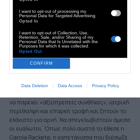
κόλαση για την οποία ακούγονται ελάχιστα
I want to opt-out of processing my
στην καθημερινή μας πραγματικότητα. Λες
Personal Data for Targeted Advertising.
Opted In
και δεν υπάρχουν αυτοί οι άνθρωποι στην
καθημερινή μας πραγματικότητα. Λες και
I want to opt-out of Collection, Use,
Retention, Sale, and/or Sharing of my
ξαφνικά, η Μόρια έπαψε να ισχύει, οι
Personal Data that Is Unrelated with the
Purposes for which it was collected.
άνθρωποι έγιναν αόρατοι.
Opted Out
CONFIRM
Οι ανθρωπιστικές οργανώσεις συμφωνούν
ότι αυτές δεν είναι ανθρώπινες συνθήκες
διαβίωσης - σε αντίθεση με τις υποσχέσεις
Data Deletion
Data Access
Privacy Policy
του ελληνικού υπουργείου Μετανάστευσης
να παρέχει «αξιοπρεπείς συνθήκες», ιατρική
περίθαλψη και επαρκή τροφή και ζητούν το
ελάχιστο για αρχή. Να απεγκλωβιστούν άμεσα
οι ευάλωτοι. Όπως πολύ σωστά το έθεσε η
Carola Rackete, η καπετάνισσα που διέσωζε