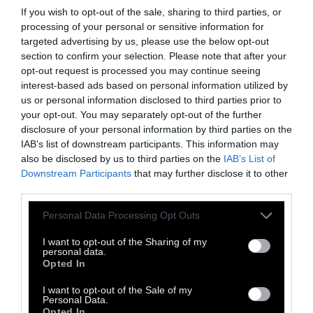
If you wish to opt-out of the sale, sharing to third parties, or
processing of your personal or sensitive information for
targeted advertising by us, please use the below opt-out
section to confirm your selection. Please note that after your
Η αποσυμφόρηση έχει μετατεθεί σε άγνωστο
opt-out request is processed you may continue seeing
interest-based ads based on personal information utilized by
χρόνο, και κανένα χρονοδιάγραμμα δεν
us or personal information disclosed to third parties prior to
εφαρμόζεται. Μοιάζει πραγματικά, ο COVID-
your opt-out. You may separately opt-out of the further
19 να είναι το τελευταίο πράγμα που
disclosure of your personal information by third parties on the
IAB’s list of downstream participants. This information may
απασχολεί όσους ζουν στον καταυλισμό.
also be disclosed by us to third parties on the
IAB’s List of
Όταν δεν υπάρχουν τα βασικά και οι
Downstream Participants
that may further disclose it to other
πρόσφυγες δεν τρέφονται κανονικά, τότε
third parties.
είναι σαφές ότι θα αρρωστήσουν,
Personal Data Processing Opt Outs
ανεξαρτήτως του πόσο υγιείς ήταν πριν.
I want to opt-out of the Sharing of my
personal data.
Opted In
Τα πλάνα είναι ενδεικτικά της αθλιότητας
και της ντροπής. Πάνω από 7.000 άνθρωποι
I want to opt-out of the Sale of my
Personal Data.
σε 1.200 περίπου σκηνές, ζουν μια επίγεια
Opted In