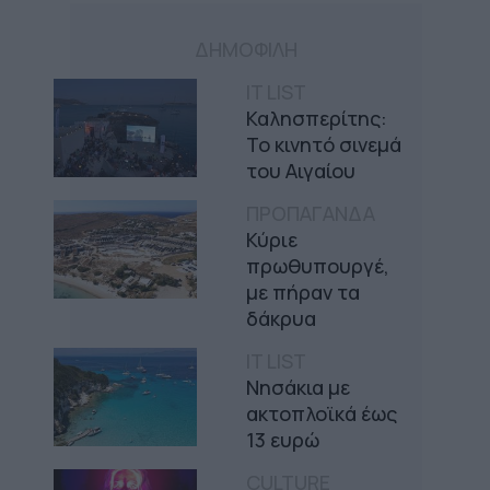
ΔΗΜΟΦΙΛΗ
IT LIST
Καλησπερίτης:
Το κινητό σινεμά
του Αιγαίου
ΠΡΟΠΑΓΑΝΔΑ
Κύριε
πρωθυπουργέ,
με πήραν τα
δάκρυα
IT LIST
Νησάκια με
ακτοπλοϊκά έως
13 ευρώ
CULTURE