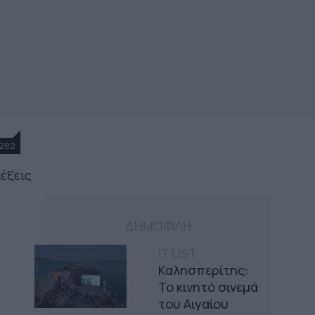
282
λέξεις
ΔΗΜΟΦΙΛΗ
IT LIST
Καλησπερίτης:
Το κινητό σινεμά
του Αιγαίου