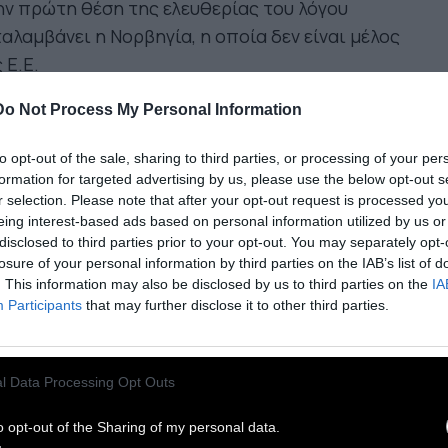
ην πρώτη θέση της ελευθερίας του λόγου
αλαμβάνει η Νορβηγία, η οποία δεν είναι μέλος
 Ε.Ε.
 Φινλανδία κατατάσσεται δεύτερη. Την τρίτη
Do Not Process My Personal Information
η κατέχει η Δανία. Ακολουθούν η Σουηδία στην
αρτη θέση και η Ολλανδία στην πέμπτη θέση.
to opt-out of the sale, sharing to third parties, or processing of your per
πό τις άλλες κοινοτικές χώρες, η Πορτογαλία
formation for targeted advertising by us, please use the below opt-out s
r selection. Please note that after your opt-out request is processed y
σκεται στη δέκατη θέση, η Γερμανία στην
eing interest-based ads based on personal information utilized by us or
έκατη και το Βέλγιο στη δωδέκατη. Στις πρώτες
disclosed to third parties prior to your opt-out. You may separately opt-
θέσεις βρίσκονται η Ιρλανδία, η Εσθονία, το
losure of your personal information by third parties on the IAB’s list of
. This information may also be disclosed by us to third parties on the
IA
ξεμβούργο και η Αυστρία.
Participants
that may further disclose it to other third parties.
τις πρώτες 40 θέσεις, βρίσκονται η Λετονία, η
ρος, η Λιθουανία, η Ισπανία, η Σλοβενία, η
βακία, η Γαλλία και η Τσεχική Δημοκρατία.
l Data Processing Opt Outs
 Ελλάδα βρίσκεται στην 65η θέση, ανάμεσα στην
εντινή (64) και την Ιαπωνία (66).
o opt-out of the Sharing of my personal data.