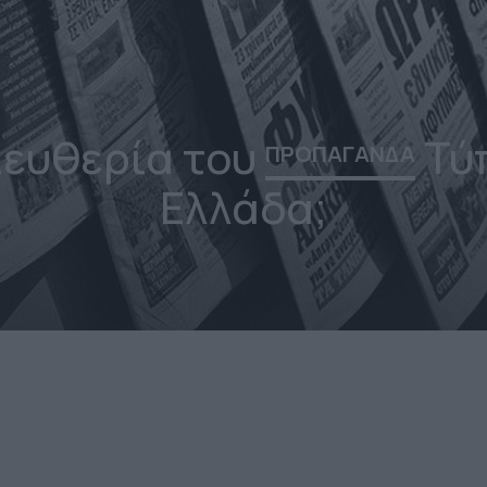
λευθερία του
Τύ
ΠΡΟΠΑΓΑΝΔΑ
Ελλάδα;