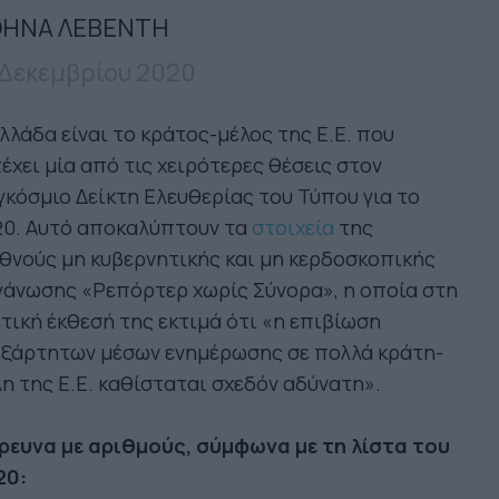
ΗΝΑ ΛΕΒΕΝΤΗ
 Δεκεμβρίου 2020
λλάδα είναι το κράτος-μέλος της Ε.Ε. που
έχει μία από τις χειρότερες θέσεις στον
κόσμιο Δείκτη Ελευθερίας του Τύπου για το
20. Αυτό αποκαλύπτουν τα
στοιχεία
της
θνούς μη κυβερνητικής και μη κερδοσκοπικής
γάνωσης «Ρεπόρτερ χωρίς Σύνορα», η οποία στη
τική έκθεσή της εκτιμά ότι «η επιβίωση
εξάρτητων μέσων ενημέρωσης σε πολλά κράτη-
η της Ε.Ε. καθίσταται σχεδόν αδύνατη».
έρευνα με αριθμούς, σύμφωνα με τη λίστα του
20: