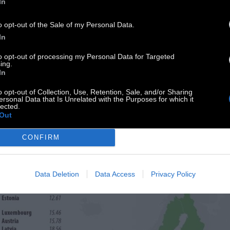
In
άτω από τις πρώτες 40 θέσεις βρίσκονται
σης η Ιταλία (41η), η Ρουμανία (48η), η Κροατία
o opt-out of the Sale of my Personal Data.
η) και η Πολωνία (62η).
In
πό τα κράτη-μέλη της Ε.Ε. μόνο η Μάλτα (81η), η
to opt-out of processing my Personal Data for Targeted
γαρία του Βίκτορ Όρμπαν (89η) και η
ing.
In
λγαρία (111η) έχουν χειρότερο δείκτη από την
λάδα.
o opt-out of Collection, Use, Retention, Sale, and/or Sharing
ersonal Data that Is Unrelated with the Purposes for which it
lected.
Out
CONFIRM
Data Deletion
Data Access
Privacy Policy