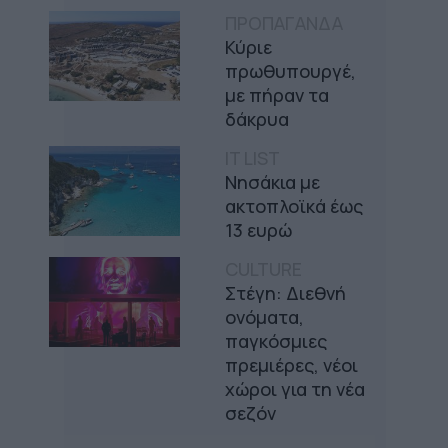
ΠΡΟΠΑΓΑΝΔΑ
Κύριε
πρωθυπουργέ,
με πήραν τα
δάκρυα
IT LIST
Νησάκια με
ακτοπλοϊκά έως
13 ευρώ
CULTURE
Στέγη: Διεθνή
ονόματα,
παγκόσμιες
πρεμιέρες, νέοι
χώροι για τη νέα
σεζόν