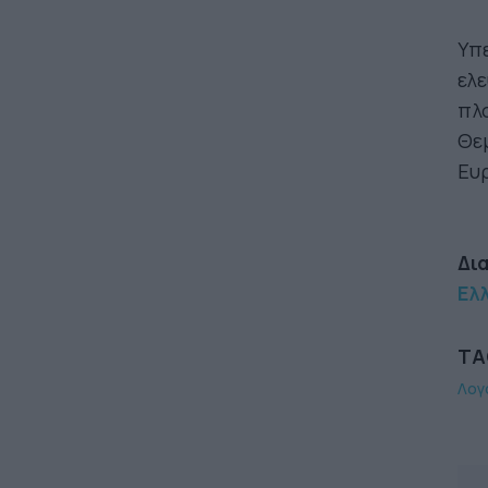
Υπε
ελε
πλ
Θεμ
Ευ
Δι
Ελ
TA
Λογ