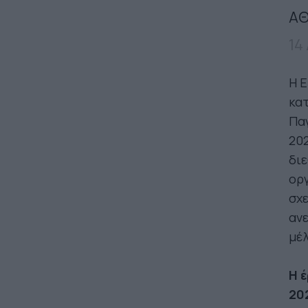
ΑΘ
14
Η Ε
κατ
Παγ
20
διε
ορ
σχε
αν
μέλ
Η 
20