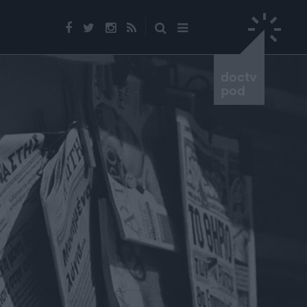
doctv
pod