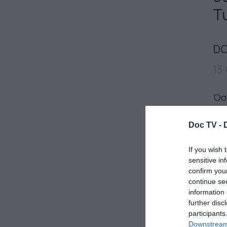
Τ
DO
13
Όσο
για
τι 
Doc TV -
κατ
If you wish 
εξ
sensitive in
πάν
confirm you
δεν
continue se
information 
πε
further disc
δεί
participants
Downstream 