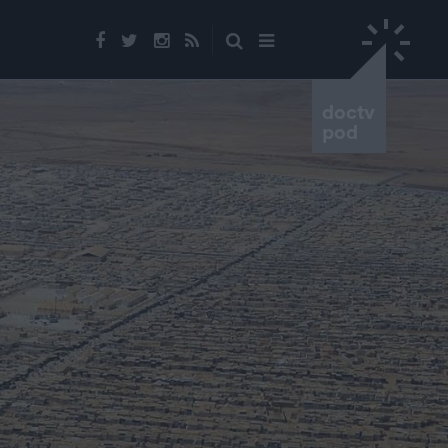
doctv
pod