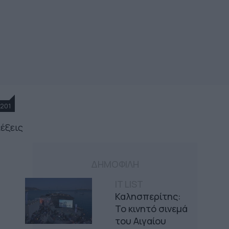
201
λέξεις
ΔΗΜΟΦΙΛΗ
IT LIST
Καλησπερίτης:
Το κινητό σινεμά
του Αιγαίου