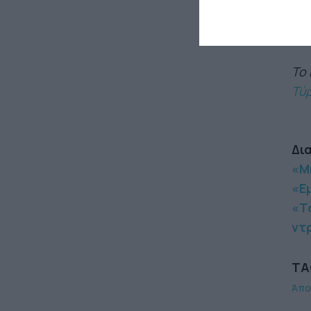
σαν
Το 
Τύ
Δι
«Μ
«Εμ
«Τ
ντ
TA
Άπο