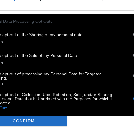
ίναι η δύναμη της εξουσίας
l Data Processing Opt Outs
υτή μανία, η άυλη ουσία που
o opt-out of the Sharing of my personal data.
ινεί τους τυράννους ανά τους
In
ιώνες
o opt-out of the Sale of my Personal Data.
In
ι μια μανία μέσα του όλο αυτό, μια μανία που δε
to opt-out of processing my Personal Data for Targeted
ing.
άζεται αν αυτό που μόλις σκαρφίστηκε είναι
In
νθρωπο ή πέρα για πέρα ανόητο ή και τα δυο
o opt-out of Collection, Use, Retention, Sale, and/or Sharing
ί. Η μανία αυτή απλά θέλει να εκδηλωθεί. Είναι η
ersonal Data that Is Unrelated with the Purposes for which it
lected.
αμη της εξουσίας αυτή μανία, η άυλη ουσία που
Out
εί τους τυράννους ανά τους αιώνες. Είναι αυτό
CONFIRM
σκοτάδι που πρέπει να κάνουμε πέρα αν θέλουμε
έχουμε μια χούφτα πιθανότητες να επιβιώσουμε