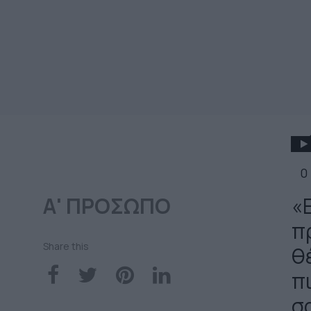
0
Α' ΠΡΟΣΩΠΟ
«
π
Share this
θ
π
σ