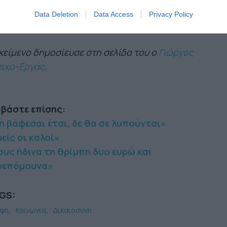
 είδος.
Data Deletion
Data Access
Privacy Policy
κείμενο δημοσίευσε στη σελίδα του ο
Γιώργος
ρικο-Εργάς
.
αβάστε επίσης:
η βάφεσαι έτσι, δε θα σε λυπούνται»
είς οι καλοί»
ους ήδινα τη θρίμπη δυο ευρώ και
ρεπόμουνα»
GS:
ψη
Κοινωνία
Δικαιοσύνη