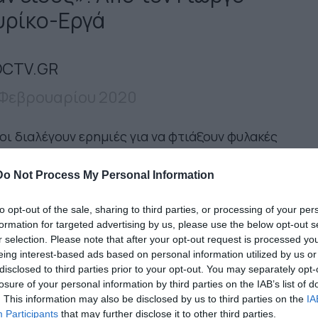
υρίκο-Εργά
CTV.GR
 Φεβρουαρίου 2020
ι διαλέγουν ερημιές για να φτιάξουν φυλακές
 τους αθώους δεν είναι χαζοί. Ξέρουν πολύ καλά
κάνουν. Ξέρουν επίσης πως αυτό που κάνουν θα
Do Not Process My Personal Information
αρρεύσει αργά ή γρήγορα γιατί η φυσική
to opt-out of the sale, sharing to third parties, or processing of your per
όντωση αθώων ως από μόνη της τερατούργημα
formation for targeted advertising by us, please use the below opt-out s
τα είναι θνησιγενής. Όμως για εκείνους η ουσία
r selection. Please note that after your opt-out request is processed y
 είναι στην διάρκεια είναι στην ίδια την
eing interest-based ads based on personal information utilized by us or
disclosed to third parties prior to your opt-out. You may separately opt-
ράτωση της πράξης. Στο «μπορώ να το κάνω,
losure of your personal information by third parties on the IAB’s list of
τε καλά».
. This information may also be disclosed by us to third parties on the
IA
Participants
that may further disclose it to other third parties.