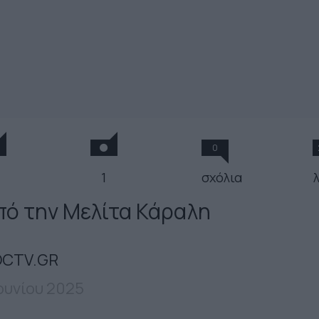
0
1
σχόλια
πό την Μελίτα Κάραλη
CTV.GR
Ιουνίου 2025