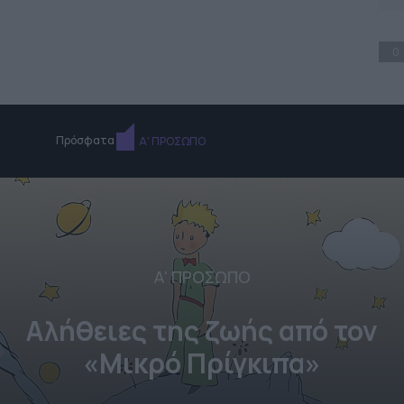
0
Πρόσφατα
Α' ΠΡΟΣΩΠΟ
Α' ΠΡΟΣΩΠΟ
Αλήθειες της ζωής από τον
«Μικρό Πρίγκιπα»