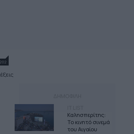
202
λέξεις
ΔΗΜΟΦΙΛΗ
IT LIST
Καλησπερίτης:
Το κινητό σινεμά
του Αιγαίου