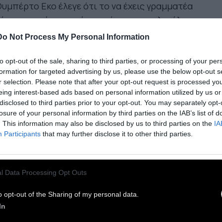
υμπέρτο Εκο έλεγε ότι το να έχεις γραμματέα
ί για κινητό συνιστά την σύγχρονη πολυτέλεια
 homo sapiens. Δεν πολεμάμε μηχανές αλλά
Do Not Process My Personal Information
ανισμούς ανθρώπινους που διεκδικούν το χρόνο
, καθ΄ότι όλοι ανεξαιρέτως, πιστεύουν ότι τους
to opt-out of the sale, sharing to third parties, or processing of your per
formation for targeted advertising by us, please use the below opt-out s
κεις. Είμαι ο χρόνος μου, κι αυτό είναι ότι πιο
r selection. Please note that after your opt-out request is processed y
ύτιμο έχω.
eing interest-based ads based on personal information utilized by us or
disclosed to third parties prior to your opt-out. You may separately opt-
losure of your personal information by third parties on the IAB’s list of
ρόνος είναι δανεικός από την πρώτη μέρα που
. This information may also be disclosed by us to third parties on the
IA
ίζεις να αντιλαμβάνεσαι τον θάνατο και το
Participants
that may further disclose it to other third parties.
ο, γι΄αυτό άλλος τον ξοδεύει σαν να μην
ρχει αύριο κι άλλος τον φυλάει μόνο για την
τη του. Υπάρχουν εκείνοι που τρέχουν σαν
l Data Processing Opt Outs
λοί από πίσω του, οι άλλοι που τον χαίρονται σε
o opt-out of the Sharing of my personal data.
ρη βραδύτητα, και οι άλλοι που πιστεύουν ότι
In
 υπάρχει χρόνος, «άθεοι« σαν κι εμένα.