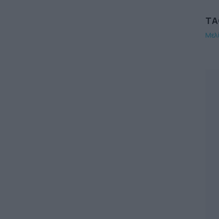
TA
Μελ