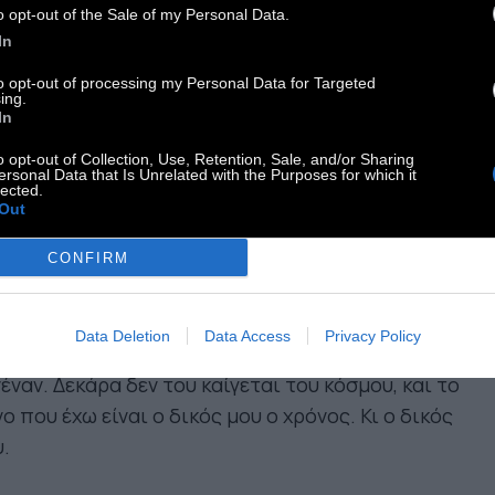
o opt-out of the Sale of my Personal Data.
ν) έχουμε χρόνο γιατί δεν υπάρχει χρόνος και
In
μερα, να, περπατάω πάνω σ΄ένα μονοπάτι που
to opt-out of processing my Personal Data for Targeted
ing.
διάβαιναν οι άνθρωποι από τότε που έγραφαν με
In
αμμική Βήτα. Βουτάω στο βυθό και βλέπω
o opt-out of Collection, Use, Retention, Sale, and/or Sharing
μεινάρια από αρχαίες πόλεις και μετά
ersonal Data that Is Unrelated with the Purposes for which it
lected.
γνώνω διαβάζοντας ιστορίες για
Out
ιστουργήματα χιλιάδων άλλων παλιών
ρώπων, τόσο όμοιων με μένα.
CONFIRM
αι η συνέχεια ενός κόσμου που διαστέλλεται
Data Deletion
Data Access
Privacy Policy
ο αργά, που δεν τον νοιάζει τίποτα και για
έναν. Δεκάρα δεν του καίγεται του κόσμου, και το
ο που έχω είναι ο δικός μου ο χρόνος. Κι ο δικός
.