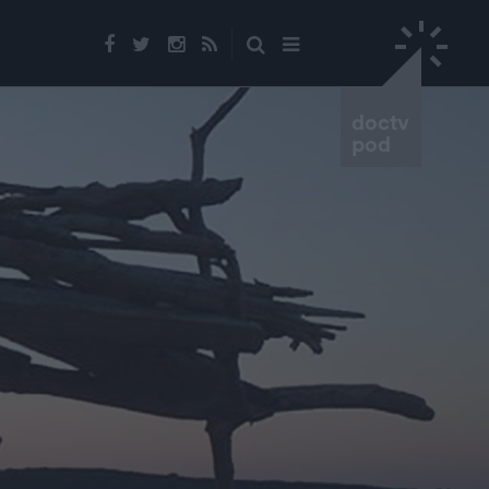
doctv
pod