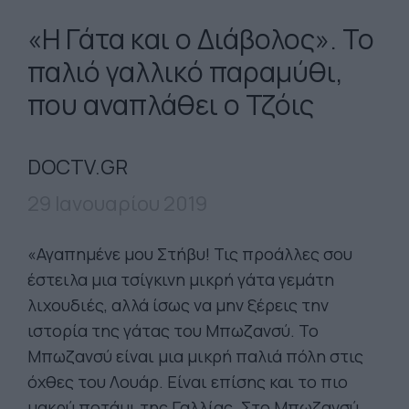
«Η Γάτα και ο Διάβολος». To
παλιό γαλλικό παραμύθι,
που αναπλάθει ο Τζόις
DOCTV.GR
29 Ιανουαρίου 2019
«Αγαπημένε μου Στήβυ! Τις προάλλες σου
έστειλα μια τσίγκινη μικρή γάτα γεμάτη
λιχουδιές, αλλά ίσως να μην ξέρεις την
ιστορία της γάτας του Μπωζανσύ. Το
Μπωζανσύ είναι μια μικρή παλιά πόλη στις
όχθες του Λουάρ. Είναι επίσης και το πιο
μακρύ ποτάμι της Γαλλίας. Στο Μπωζανσύ,