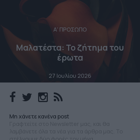
Α' ΠΡΟΣΩΠΟ
Μαλατέστα: Το ζήτημα του
έρωτα
27 Ιουλίου 2026
Mη χάνετε κανένα post
Γραφτείτε στο Newsletter μας, και θα
λαμβάνετε όλα τα νέα για τα άρθρα μας. Το
στέλνουμε δύο φορές τον μήνα.