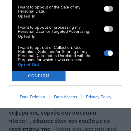
ψιθύριζαν αναμεταξύ τους και η γάτα σήκωσε
I want to opt-out of the Sale of my
Personal Data.
τα μάτια πάνω στο κύριο δήμαρχο, γιατί στην
Opted In
πόλη του Μπωζανσύ επιτρεπόταν σε μια
I want to opt-out of processing my
γάτα να κοιτάξει τον δήμαρχο. Όταν
Personal Data for Targeted Advertising.
Opted In
κουράστηκε να τον κοιτάζει (γιατί ακόμα και
μια γάτα βαριέται κάποια στιγμή να κοιτάζει
I want to opt-out of Collection, Use,
Retention, Sale, and/or Sharing of my
έναν δήμαρχο), άρχισε να παίζει με τη βαριά,
Personal Data that Is Unrelated with the
Purposes for which it was collected.
χρυσή αλυσίδα του.
Opted Out
CONFIRM
Όταν ο κύριος δήμαρχος πλησίασε στη
γέφυρα, όλοι οι άνδρες κράτησαν την
αναπνοή τους και όλες οι γυναίκες τη γλώσσα
Data Deletion
Data Access
Privacy Policy
τους.
Εκείνος, απίθωσε τη γάτα πάνω στη
γέφυρα και, γοργός σαν αστραπή –
πλάτς!–, άδειασε όλον τον κουβά με το
νερό επάνω της.
Η γάτα, ανάμεσα στο νερό