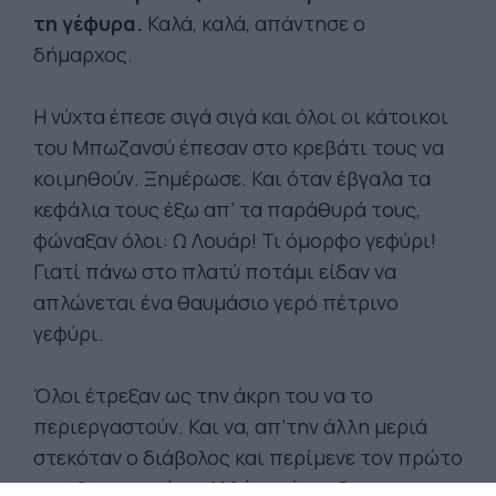
τη γέφυρα.
Καλά, καλά, απάντησε ο
δήμαρχος.
Η νύχτα έπεσε σιγά σιγά και όλοι οι κάτοικοι
του Μπωζανσύ έπεσαν στο κρεβάτι τους να
κοιμηθούν. Ξημέρωσε. Και όταν έβγαλα τα
κεφάλια τους έξω απ’ τα παράθυρά τους,
φώναξαν όλοι: Ω Λουάρ! Τι όμορφο γεφύρι!
Γιατί πάνω στο πλατύ ποτάμι είδαν να
απλώνεται ένα θαυμάσιο γερό πέτρινο
γεφύρι.
Όλοι έτρεξαν ως την άκρη του να το
περιεργαστούν. Και να, απ’την άλλη μεριά
στεκόταν ο διάβολος και περίμενε τον πρώτο
που θα περνούσε. Αλλά κανένας δεν