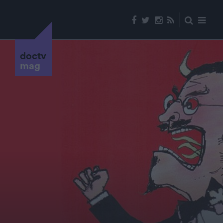
doctv
mag