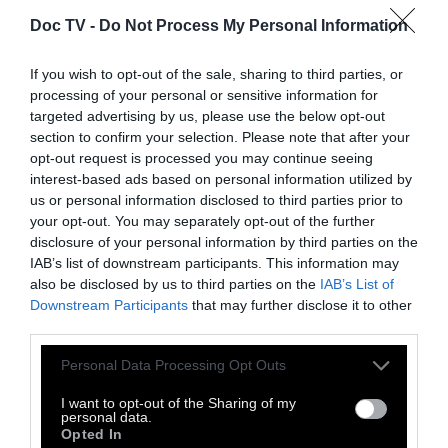
τολμούσε να ξεμυτίσει γιατί φοβούνταν τον
Doc TV -
Do Not Process My Personal Information
διάβολο.
If you wish to opt-out of the sale, sharing to third parties, or
processing of your personal or sensitive information for
Εκείνη τη στιγμή ακούστηκαν σάλπιγγες –
targeted advertising by us, please use the below opt-out
ήταν σημάδι πως όλοι έπρεπε να
section to confirm your selection. Please note that after your
σιωπήσουν– και ο δήμαρχος, κύριος Άλφρεντ
opt-out request is processed you may continue seeing
interest-based ads based on personal information utilized by
Μπάααυρν, εμφανίστηκε με την υπέροχη
us or personal information disclosed to third parties prior to
κόκκινη μπέρτα του του και τη βαριά, χρυσή
your opt-out. You may separately opt-out of the further
αλυσίδα στον λαιμό του. Στο ένα του χέρι
disclosure of your personal information by third parties on the
IAB’s list of downstream participants. This information may
κρατούσε έναν κουβά νερό και κάτω από τη
also be disclosed by us to third parties on the
IAB’s List of
μασχάλη –του άλλου του χεριού– κουβαλούσε
Downstream Participants
that may further disclose it to other
μια γάτα.
third parties.
Personal Data Processing Opt Outs
Όταν τον είδε ο διάβολος απ’ την άλλη άκρη,
I want to opt-out of the Sharing of my
σταμάτησε τον χορό του και σήκωσε το
personal data.
Opted In
μακρύ τηλεσκόπιό του. Όλοι οι άνθρωποι