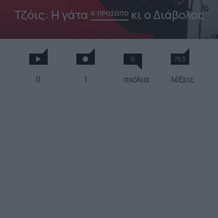
Τζόις: Η γάτα
κι ο Διάβολος
Α' ΠΡΟΣΩΠΟ
0
753
0
1
σχόλια
λέξεις