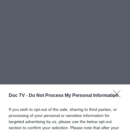
Doc TV -
Do Not Process My Personal Information
Στη διακήρυξη της Αμερικάνικης
Ανεξαρτησίας, αναφέρεται με έμφαση η ίδια
If you wish to opt-out of the sale, sharing to third parties, or
processing of your personal or sensitive information for
προσέγγιση «Θεωρούμε ότι όλοι οι
targeted advertising by us, please use the below opt-out
άνθρωποι δημιουργήθηκαν ίσοι, ότι ο
section to confirm your selection. Please note that after your