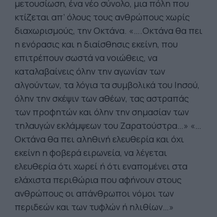
μετουσίωση, ένα νέο σύνολο, μια πόλη που
κτίζεται απ’ όλους τους ανθρώπους χωρίς
διαχωρισμούς, την Οκτάνα. «….Οκτάνα θα πει
η ενόρασις και η διαίσθησις εκείνη, που
επιτρέπουν σωστά να νοιώθεις, να
καταλαβαίνεις όλην την αγωνίαν των
αλγούντων, τα λόγια τα συμβολικά του Ιησού,
όλην την σκέψιν των αθέων, τας αστραπάς
των προφητών και όλην την σημασίαν των
τηλαυγών εκλάμψεων του Ζαρατούστρα…» «…
Οκτάνα θα πει αληθινή ελευθερία και όχι
εκείνη η φοβερά ειρωνεία, να λέγεται
ελευθερία ότι χωρεί ή ότι εναπομένει στα
ελάχιστα περιθώρια που αφήνουν στους
ανθρώπους οι απάνθρωποι νόμοι των
περιδεών και των τυφλών ή ηλιθίων…»