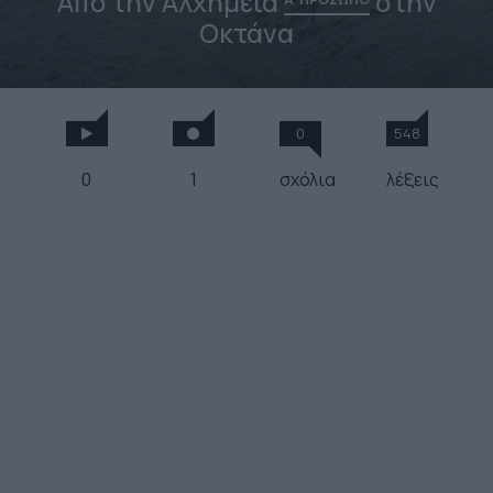
Από την Αλχημεία
στην
Οκτάνα
0
548
0
1
σχόλια
λέξεις