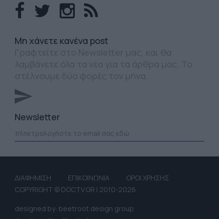
Mη χάνετε κανένα post
Γραφτείτε στο Newsletter μας, και θα
λαμβάνετε όλα τα νέα για τα άρθρα μας. Το
στέλνουμε δύο φορές τον μήνα.
Newsletter
ΔΙΑΦΗΜΙΣΗ
ΕΠΙΚΟΙΝΩΝΙΑ
ΟΡΟΙ ΧΡΗΣΗΣ
COPYRIGHT © DOCTV.GR | 2010-2026
designed by: beetroot design group