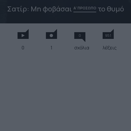
Σατίρ: Μη φοβάσαι
το θυμό
Α' ΠΡΟΣΩΠΟ
0
951
0
1
σχόλια
λέξεις