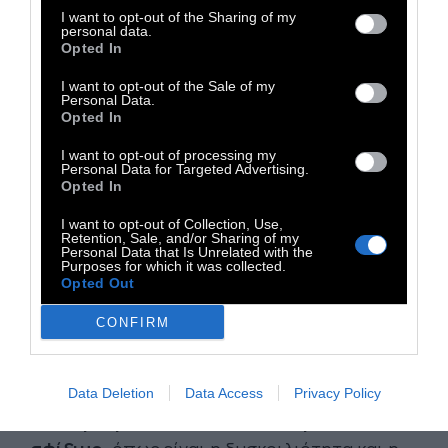
ολόκληρο το σώμα του τεντωμένο. Όσο
I want to opt-out of the Sharing of my
περνάει ο καιρός, το άτομο, που ο κανόνας
personal data.
Opted In
του λέει πως ο θυμός είναι κακός ή
επικίνδυνος, συγκεντρώνει την ένταση πιο
I want to opt-out of the Sale of my
Personal Data.
βαθιά μέσα του. Οι μυώνες, το πεπτικό
Opted In
σύστημα, ο καρδιακός ιστός, τα τοιχώματα
I want to opt-out of processing my
των αρτηριών και των φλεβών σκληραίνουν,
Personal Data for Targeted Advertising.
Opted In
παρόλο που το εξωτερικό φαίνεται ήρεμο,
ψύχραιμο και συγκρατημένο. Μόνο ένα
I want to opt-out of Collection, Use,
Retention, Sale, and/or Sharing of my
στιγμιαίο ατσάλινο βλέμμα ή κάποιοι
Personal Data that Is Unrelated with the
Purposes for which it was collected.
σπασμοί στο αριστερό πόδι δείχνουν τι
Opted Out
πραγματικά αισθάνεται το άτομο.
CONFIRM
ΣΥΝΤΟΜΑ ΕΜΦΑΝΙΖΟΝΤΑΙ ΟΛΕΣ ΟΙ
ΣΩΜΑΤΙΚΕΣ ΕΚΔΗΛΩΣΕΙΣ Της ΑΡΡΩΣΤΙΑΣ
Data Deletion
Data Access
Privacy Policy
που προέρχεται από το εσωτερικό