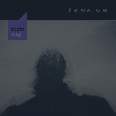
doctv
mag