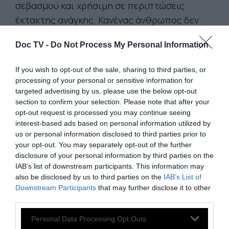
σεβασμού και χρήσιμη σε περιπτώσεις
έκτακτης ανάγκης. Κανένας άνθρωπος δεν
περνάει τη ζωή του δίχως ν’ απαντήσει
Doc TV -
Do Not Process My Personal Information
μερικές έκτακτες καταστάσεις κι όλους μάς
έχει κάποτε κυριέψει ο θυμός.
If you wish to opt-out of the sale, sharing to third parties, or
processing of your personal or sensitive information for
targeted advertising by us, please use the below opt-out
ΌΠΟΙΟΣ ΘΕΛΕΙ ΝΑ ΘΕΩΡΕΙΤΑΙ ΚΑΛΟΣ
section to confirm your selection. Please note that after your
opt-out request is processed you may continue seeing
ΑΝΘΡΩΠΟΣ (και ποιος δεν το θέλει;)
interest-based ads based on personal information utilized by
προσπαθεί να συγκρατήσει το θυμό του.
us or personal information disclosed to third parties prior to
Κανέναν όμως δεν ξεγελάει.
Έχεις ποτέ δει
your opt-out. You may separately opt-out of the further
disclosure of your personal information by third parties on the
κάποιον φανερά θυμωμένο να προσπαθεί να
IAB’s list of downstream participants. This information may
μιλήσει σαν να μην τρέχει τίποτα;
also be disclosed by us to third parties on the
IAB’s List of
Τεντωμένοι οι μυώνες, τα χείλια σφιγμένα,
Downstream Participants
that may further disclose it to other
third parties.
κοφτή η ανάσα του, αλλαγμένο το χρώμα του,
μισόκλειστα τα μάτια τους, καμιά φορά κι
Personal Data Processing Opt Outs