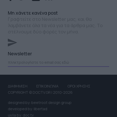
Mη χάνετε κανένα post
Γραφτείτε στο Newsletter μας, και θα
λαμβάνετε όλα τα νέα για τα άρθρα μας. Το
στέλνουμε δύο φορές τον μήνα.
Newsletter
ΔΙΑΦΗΜΙΣΗ
ΕΠΙΚΟΙΝΩΝΙΑ
ΟΡΟΙ ΧΡΗΣΗΣ
COPYRIGHT © DOCTV.GR | 2010-2026
designed by: beetroot design group
developed by: libertad
ux/ia by: doc tv