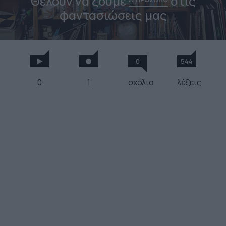
Θέλουν να ζούμε
στις
φαντασιώσεις μας
0
544
0
1
σχόλια
λέξεις