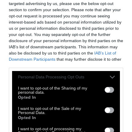
targeted advertising by us, please use the below opt-out
section to confirm your selection. Please note that after your
opt-out request is processed you may continue seeing
Θέλουν να ζούμε στις φαντασιώσεις μας
interest-based ads based on personal information utilized by
us or personal information disclosed to third parties prior to
και στη συνέχεια να συνεχίζουμε κανονικά
your opt-out. You may separately opt-out of the further
τη μέρα μας.
Μας αφήνουν να νιώθουμε
disclosure of your personal information by third parties on the
ριζοσπαστικοί, γιατί μας δίνει ικανοποίηση.
IAB’s list of downstream participants. This information may
also be disclosed by us to third parties on the
IAB’s List of
Επειδή ξέρουν ότι τίποτα δεν αλλάζει με
Downstream Participants
that may further disclose it to other
αυτόν τον τρόπο κι εκείνοι παραμένουν στην
third parties.
εξουσία.
Personal Data Processing Opt Outs
Αυτός είναι ο λόγος για τον οποίο μας έχουν
I want to opt-out of the Sharing of my
personal data.
δώσει τόσο επιδέξια τεχνολογικούς χώρους
Opted In
στην καθημερινή μας ζωή, ώστε να έχουμε
I want to opt-out of the Sale of my
την ευκαιρία να «απελευθερώνουμε» τις
Personal Data.
Opted In
ιδέες μας σε μια άβυσσο -εκεί οι όπου ελίτ
τις θέλουν να ανήκουν.
I want to opt-out of processing my