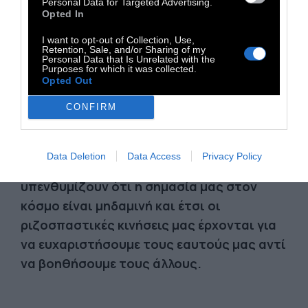
Personal Data for Targeted Advertising.
Opted In
Η άνοδος της πολιτικής πολικότητας το
I want to opt-out of Collection, Use,
αποδεικνύει. Αποδεικνύει γιατί
Retention, Sale, and/or Sharing of my
Personal Data that Is Unrelated with the
προηγούμενοι οπαδοί της Χίλαρι τώρα
Purposes for which it was collected.
Opted Out
καίγονται. Αν πρόκειται να είστε αριστερά,
γιατί δεν είστε τέρμα αριστερά; Είναι ένα
CONFIRM
καλό θέμα συζήτησης: «Ναι, είμαι
δημοκρατικός σοσιαλιστής, ενώ εσείς είστε
Data Deletion
Data Access
Privacy Policy
απλώς ρεφορμιστές».
Μέρα με τη μέρα μας
υπενθυμίζουν ότι η σημασία μας στον
κόσμο είναι μηδαμινή και έτσι οι
ριζοσπαστικές κινήσεις μας έρχονται για
να ευχαριστήσουμε τους εαυτούς μας αντί
να βοηθήσουμε τους άλλους.