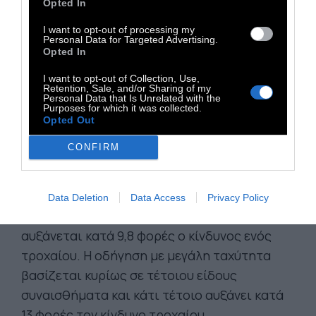
Opted In
I want to opt-out of processing my
Personal Data for Targeted Advertising.
Opted In
I want to opt-out of Collection, Use,
Retention, Sale, and/or Sharing of my
Personal Data that Is Unrelated with the
Purposes for which it was collected.
Opted Out
ΤΑ ΑΡΝΗΤΙΚΑ ΣΥΝΑΙΣΘΗΜΑΤΑ:
Σημαντικός
CONFIRM
παράγοντας κινδύνου είναι η ταραγμένη
συναισθηματική κατάσταση του οδηγού. Αν
είμαστε θυμωμένοι ή λυπημένοι, αν κλαίμε ή
Data Deletion
Data Access
Privacy Policy
βρισκόμαστε σε υπερδιέγερση, τότε
αυξάνεται κατά 9,8 φορές ο κίνδυνος ενός
τροχαίου. Η οδήγηση με μεγάλη ταχύτητα
βασίζεται κυρίως σε τέτοιου είδους
συναισθήματα και κάτι τέτοιο αυξάνει κατά
13 φορές τον κίνδυνο τροχαίου.