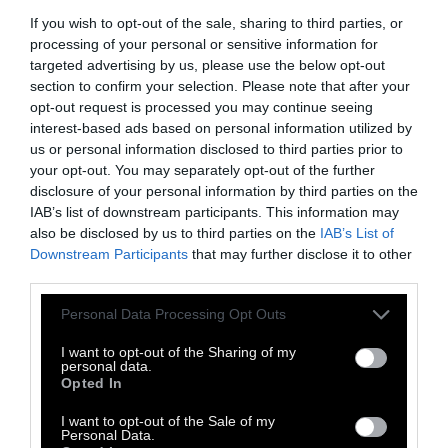
If you wish to opt-out of the sale, sharing to third parties, or
Η ΑΦΗΡΗΜΑΔΑ ΣΕ ΑΡΙΘΜΟΥΣ:
Αφηρημάδα
processing of your personal or sensitive information for
σημαίνει είτε η χρήση του κινητού, είτε το να
targeted advertising by us, please use the below opt-out
ψάχνουμε κάτι στο ντουλαπάκι. Ακόμα και η
section to confirm your selection. Please note that after your
opt-out request is processed you may continue seeing
χρήση του ραδιοφώνου ή του κλιματισμού
interest-based ads based on personal information utilized by
μπορεί να μας κάνει να αφαιρεθούμε. 12
us or personal information disclosed to third parties prior to
φορές αυξάνεται ο κίνδυνος όταν
your opt-out. You may separately opt-out of the further
disclosure of your personal information by third parties on the
πληκτρολογούμε στο κινητό μας έναν
IAB’s list of downstream participants. This information may
αριθμό. Το σερφάρισμα στο διαδίκτυο
also be disclosed by us to third parties on the
IAB’s List of
αυξάνει τον κίνδυνο κατά 6 φορές, όσο
Downstream Participants
that may further disclose it to other
third parties.
δηλαδή και το να στείλουμε sms ή το να
σκύψουμε να πιάσουμε το κινητό μας.
Personal Data Processing Opt Outs
I want to opt-out of the Sharing of my
personal data.
Opted In
I want to opt-out of the Sale of my
Personal Data.