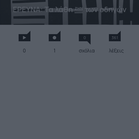
ΕΡΕΥΝΑ: Τα λάθη
των οδηγών
ΖΗΝ
0
361
0
1
σχόλια
λέξεις