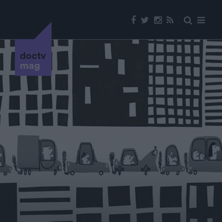
doctv
mag