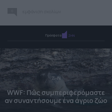
0
εμφάνιση σχολίων
Πρόσφατα
ΖΗΝ
ΖΗΝ
WWF: Πώς συμπεριφερόμαστε
αν συναντήσουμε ένα άγριο ζώο