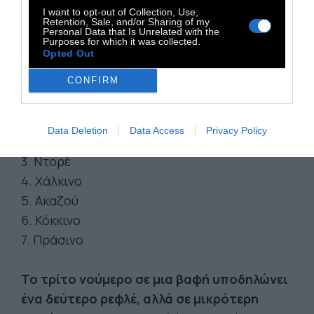
I want to opt-out of Collection, Use,
Retention, Sale, and/or Sharing of my
Personal Data that Is Unrelated with the
Purposes for which it was collected.
Opted Out
CONFIRM
1. Σαντρέ
Data Deletion
Data Access
Privacy Policy
2. Ιριζέ
3. Ντορέ
4. Χάλκινο
5. Ακαζού
6. Κόκκινο
7. Πράσινο
Το τρίτο νούμερο σε μια βαφή υποδηλώνει
ένα δεύτερο ρεφλέ, αλλά σε μικρότερη