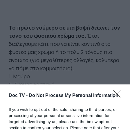
Το πρώτο νούμερο σε μια βαφή δείχνει τον
τόνο του φυσικού χρώματος.
Έτσι
διαλέγουμε κάτι που να είναι κοντινό στο
φυσικό μας χρώμα ή το πολύ 2 τόνους πιο
ανοιχτό (για μεγαλύτερες αλλαγές, καλύτερα
να πάμε στο κομμωτήριο).
1. Μαύρο
2. Σκούρο καστανό
3. Καστανό
Doc TV -
Do Not Process My Personal Information
4. Ανοιχτό καστανό
5. Πολύ ανοιχτό καστανό
If you wish to opt-out of the sale, sharing to third parties, or
processing of your personal or sensitive information for
6. Σκούρο ξανθό
targeted advertising by us, please use the below opt-out
7. Ξανθό
section to confirm your selection. Please note that after your