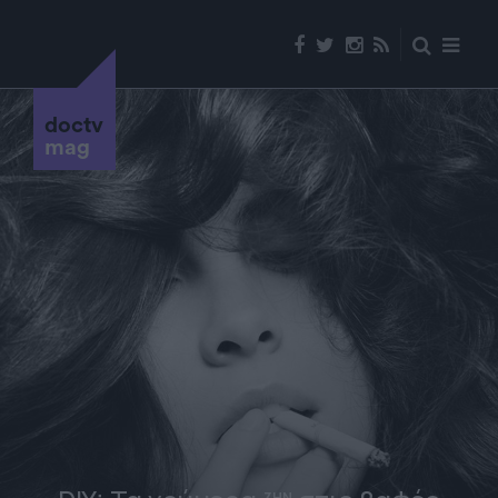
doctv
mag
ΖΗΝ