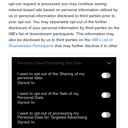
8. Ανοιχτό ξανθό
opt-out request is processed you may continue seeing
interest-based ads based on personal information utilized by
9. Πολύ ανοιχτό ξανθό
us or personal information disclosed to third parties prior to
10. Κατάξανθο.
your opt-out. You may separately opt-out of the further
disclosure of your personal information by third parties on the
IAB’s list of downstream participants. This information may
Το δεύτερο νούμερο σε μια βαφή δείχνει το
also be disclosed by us to third parties on the
IAB’s List of
ρεφλέ,
δηλαδή τα συμπληρωματικά χρώματα
Downstream Participants
that may further disclose it to other
που αναμειγνύονται με τα βασικά για να
third parties.
δημιουργηθεί μια νέα, πιο φυσική απόχρωση.
Personal Data Processing Opt Outs
Θέλουμε λίγους ξανθούς ή κόκκινους τόνους;
I want to opt-out of the Sharing of my
Ψυχρά χρώματα ή πιο θερμά; Διαλέγουμε με
personal data.
βάση αυτόν τον οδηγό.
Opted In
I want to opt-out of the Sale of my
Personal Data.
Opted In
I want to opt-out of processing my
Personal Data for Targeted Advertising.
Opted In