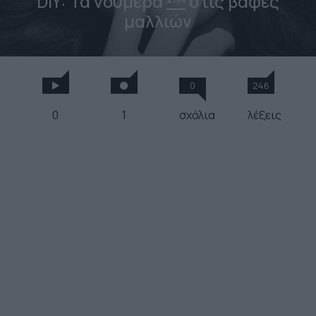
DIY: Τα νούμερα
στις βαφές
μαλλιών
0
246
0
1
σχόλια
λέξεις