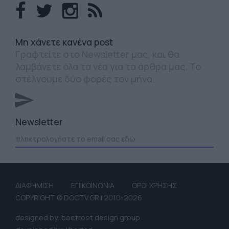
Mη χάνετε κανένα post
Γραφτείτε στο Newsletter μας, και θα
λαμβάνετε όλα τα νέα για τα άρθρα μας. Το
στέλνουμε δύο φορές τον μήνα.
Newsletter
ΔΙΑΦΗΜΙΣΗ
ΕΠΙΚΟΙΝΩΝΙΑ
ΟΡΟΙ ΧΡΗΣΗΣ
COPYRIGHT © DOCTV.GR | 2010-2026
designed by: beetroot design group