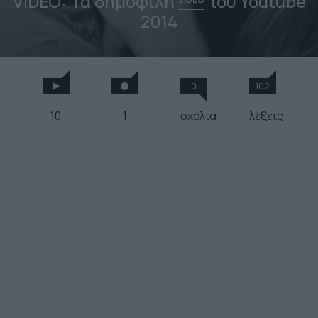
VIDEO: Τα δημοφιλή
του Youtube
2014
0
102
10
1
σχόλια
λέξεις