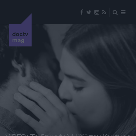
doctv
mag
VIDEO