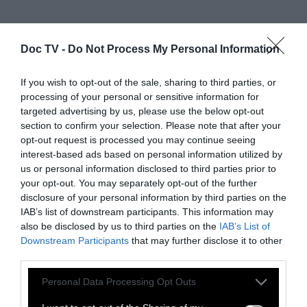
Doc TV -
Do Not Process My Personal Information
If you wish to opt-out of the sale, sharing to third parties, or
processing of your personal or sensitive information for
ΕΤΣΙ, Μ' ΑΥΤΗ ΤΗΝ ΚΩΛΟΕΦΕΥΡΕΣΗ ΠΟΥ ΤΗ
targeted advertising by us, please use the below opt-out
ΛΕΝΕ ΡΟΛΟΪ, σπρώχνουμε τις ώρες και τις
section to confirm your selection. Please note that after your
μέρες σα να μας είναι βάρος,
και μας είναι
opt-out request is processed you may continue seeing
interest-based ads based on personal information utilized by
βάρος, γιατί δε ζούμε, κατάλαβες; Όλο
us or personal information disclosed to third parties prior to
κοιτάμε το ρολόι, να φύγει κι αυτή η ώρα, να
your opt-out. You may separately opt-out of the further
φύγει κι αυτή η μέρα, να έρθει το αύριο, και
disclosure of your personal information by third parties on the
IAB’s list of downstream participants. This information may
πάλι φτου κι απ’ την αρχή.
also be disclosed by us to third parties on the
IAB’s List of
Downstream Participants
that may further disclose it to other
ΧΩΡΙΣΑΜΕ ΤΗ ΜΕΡΑ ΣΕ ΠΤΩΜΑΤΑ ΣΤΙΓΜΩΝ,
third parties.
σε σκοτωμένες ώρες που θα τις θάβουμε
Personal Data Processing Opt Outs
μέσα μας,
μέσα στις σπηλιές του είναι μας,