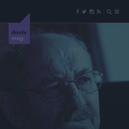
doctv
mag