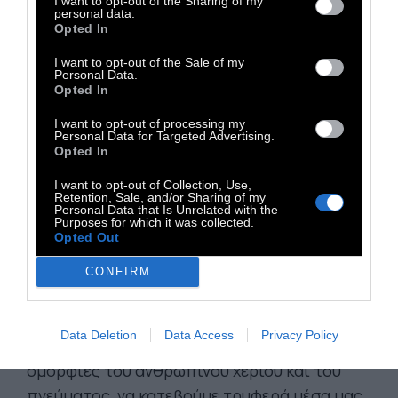
I want to opt-out of the Sharing of my
στις σπηλιές όπου γεννιέται η ελευθερία της
personal data.
επιθυμίας, και τις μπαζώνουμε με όλων των
Opted In
ειδών τα σκατά και τα σκουπίδια που μας
I want to opt-out of the Sale of my
Personal Data.
πασάρουν σαν «αξίες», σαν «ηθική», σαν
Opted In
«πολιτισμό».
I want to opt-out of processing my
Personal Data for Targeted Advertising.
Opted In
ΚΑΝΑΜΕ ΤΟ ΣΩΜΑ ΜΑΣ ΕΝΑ ΑΠΕΡΑΝΤΟ
I want to opt-out of Collection, Use,
ΝΕΚΡΟΤΑΦΕΙΟ δολοφονημένων επιθυμιών
Retention, Sale, and/or Sharing of my
Personal Data that Is Unrelated with the
και προσδοκιών, αφήνουμε τα πιο σημαντικά,
Purposes for which it was collected.
Opted Out
τα πιο ουσιαστικά πράγματα, όπως να
παίξουμε και να χαρούμε μεταξύ μας, να
CONFIRM
παίξουμε και να χαρούμε με τα παιδιά και τα
ζώα, με τα λουλούδια και τα δέντρα, να
Data Deletion
Data Access
Privacy Policy
κάνουμε έρωτα, να απολαύσουμε τη φύση, τις
ομορφιές του ανθρώπινου χεριού και του
πνεύματος, να κατεβούμε τρυφερά μέσα μας,