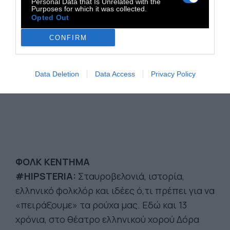
Personal Data that Is Unrelated with the
Purposes for which it was collected.
Opted Out
CONFIRM
Data Deletion
Data Access
Privacy Policy
ΦΟΛΚ ΚΕΝΤΗΜΑ
#HIPSTERIA:
Σταυροβελονιά, ιστορία,
ελληνικό φολκλόρ και ιδέες ό,τι πρέπει για να
«πειράξουμε» τα ρούχα μας. Εδώ και 13
χρόνια, στο θέατρο ελληνικού χορού Δόρα