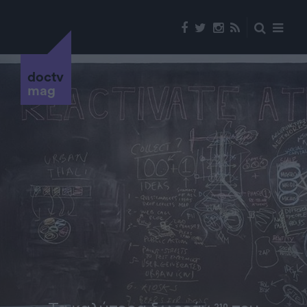
doctv
mag
210