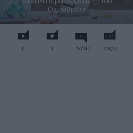
Τα καλύτερα δωρεάν
του
Οκτωβρίου
0
603
0
1
σχόλια
λέξεις