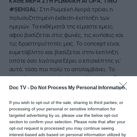
ΚΑΘΕ ΜΕΡΑ ΣΤΗ ΡΩΜΑΪΚΗ ΑΓΟΡΑ, ΤINO
#SEHGAL:
Στη Ρωμαϊκή Αγορά τρέχει η
πολυσυζητημένη έκθεση-έκπληξη των
ημερών. Τα εκθέματά της είμαστε εμείς,
αφού βασίζεται στις φωνές, τις κινήσεις και
τις δραστηριότητές μας. Το concept είναι
ευμετάβλητο και βασίζεται στην έκπληξη,
οπότε όσο λιγότερα ξέρει ο επισκέπτης γι'
αυτό, τόσο πιο πολύ το απολαμβάνει. Το
έργο δημιουργεί ο διεθνής καλλιτέχνης Τino
Sehgal, για την έκθεση του καλλιτεχνικού
Doc TV -
Do Not Process My Personal Information
οργανισμού ΝΕΟΝ.
Info: ΝΕΟΝ-Τino Sehgal
στη Ρωμαϊκή Αγορά, καθημερινά 8:00-20:00
If you wish to opt-out of the sale, sharing to third parties, or
processing of your personal or sensitive information for
και 16:00-22:00, Μάρκου Αυρηλίου 5, Αθήνα
targeted advertising by us, please use the below opt-out
section to confirm your selection. Please note that after your
opt-out request is processed you may continue seeing
interest-based ads based on personal information utilized by