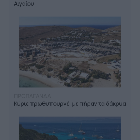
Αιγαίου
ΠΡΟΠΑΓΑΝΔΑ
Κύριε πρωθυπουργέ, με πήραν τα δάκρυα