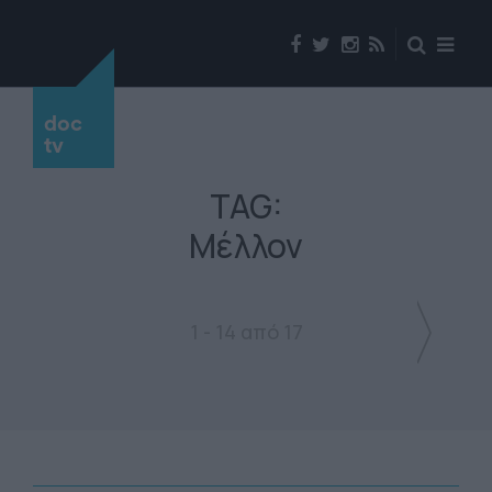
doc
tv
TAG:
Μέλλον
1 - 14 από 17