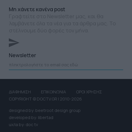
Mη χάνετε κανένα post
Γραφτείτε στο Newsletter μας, και θα
λαμβάνετε όλα τα νέα για τα άρθρα μας. Το
στέλνουμε δύο φορές τον μήνα.
Newsletter
ΔΙΑΦΗΜΙΣΗ
ΕΠΙΚΟΙΝΩΝΙΑ
ΟΡΟΙ ΧΡΗΣΗΣ
COPYRIGHT © DOCTV.GR | 2010-2026
designed by: beetroot design group
developed by: libertad
ux/ia by: doc tv