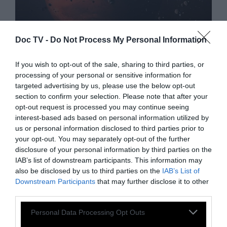
Doc TV -
Do Not Process My Personal Information
If you wish to opt-out of the sale, sharing to third parties, or
VIDEO
processing of your personal or sensitive information for
targeted advertising by us, please use the below opt-out
section to confirm your selection. Please note that after your
PLAYER: Ένα ταξίδι από τώρα
opt-out request is processed you may continue seeing
μέχρι το τέλος του κόσμου
interest-based ads based on personal information utilized by
us or personal information disclosed to third parties prior to
your opt-out. You may separately opt-out of the further
disclosure of your personal information by third parties on the
Τι πιστεύουν οι επιστήμονες: Πως θα
IAB’s list of downstream participants. This information may
μοιάζει το μέλλον από τώρα μέχρι ένα τρις
also be disclosed by us to third parties on the
IAB’s List of
χρόνια στο μέλλον;
Downstream Participants
that may further disclose it to other
third parties.
28 Ιανουαρίου 2020
Personal Data Processing Opt Outs