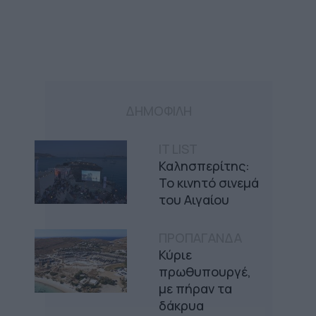
ΔΗΜΟΦΙΛΗ
IT LIST
Καλησπερίτης:
Το κινητό σινεμά
του Αιγαίου
ΠΡΟΠΑΓΑΝΔΑ
Κύριε
πρωθυπουργέ,
με πήραν τα
δάκρυα