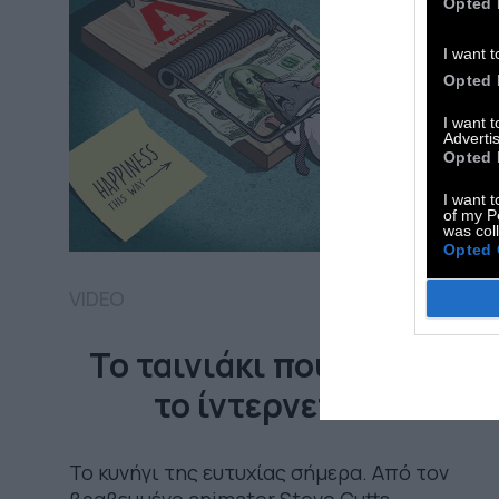
Opted 
I want t
Opted 
I want 
Advertis
Opted 
I want t
of my P
was col
Opted 
VIDEO
Το ταινιάκι που αγάπησε
το ίντερνετ #30
Το κυνήγι της ευτυχίας σήμερα. Από τον
βραβευμένο animator Steve Cutts