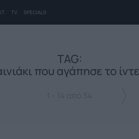
ST
TV
SPECIALS
TAG:
αινιάκι που αγάπησε το ίντ
1 - 14 από 34