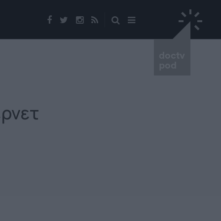
doctv
pod
ερνετ