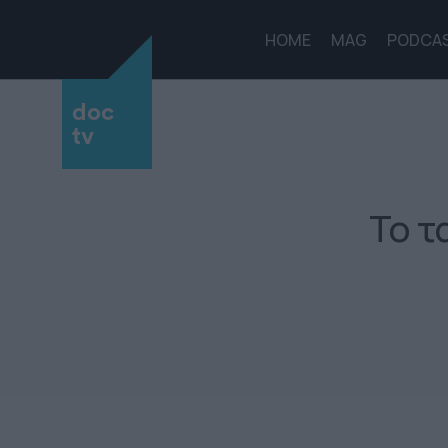
HOME
MAG
PODCA
doc
tv
Το τ