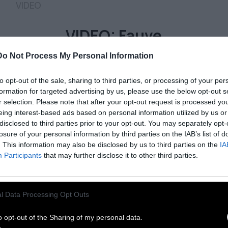
VIDEO
VIDEO: Fauve
Do Not Process My Personal Information
Το πολυβραβευμένο φιλμ μικρού μήκους
μιλάει για την ενηλικίωση κι έρχεται από το
to opt-out of the sale, sharing to third parties, or processing of your per
Sundance
formation for targeted advertising by us, please use the below opt-out s
r selection. Please note that after your opt-out request is processed y
eing interest-based ads based on personal information utilized by us or
5 Δεκεμβρίου 2018
disclosed to third parties prior to your opt-out. You may separately opt-
losure of your personal information by third parties on the IAB’s list of
. This information may also be disclosed by us to third parties on the
IA
Participants
that may further disclose it to other third parties.
l Data Processing Opt Outs
o opt-out of the Sharing of my personal data.