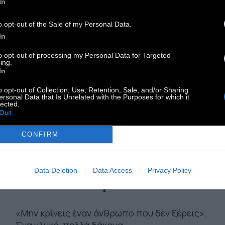
In
o opt-out of the Sale of my Personal Data.
In
to opt-out of processing my Personal Data for Targeted
ing.
In
o opt-out of Collection, Use, Retention, Sale, and/or Sharing
ersonal Data that Is Unrelated with the Purposes for which it
lected.
Out
VIDEO
CONFIRM
Το ταινιάκι που αγάπησε
Data Deletion
Data Access
Privacy Policy
το ίντερνετ #29
«Μην κρίνεις έναν άνθρωπο που δεν ξέρεις».
Ένα γλυκό, πολλά δάκρυα