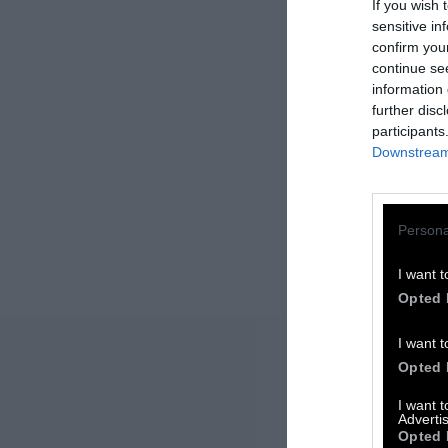
If you wish 
sensitive in
confirm you
continue se
information 
further disc
participants
Downstream 
Persona
I want t
Opted 
I want t
Opted 
I want 
Advertis
Opted 