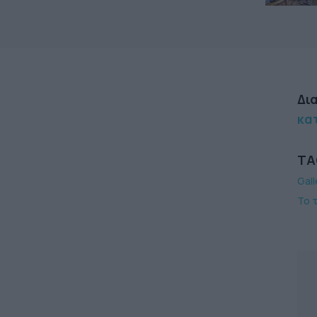
Δι
κατ
TA
Gall
Το 