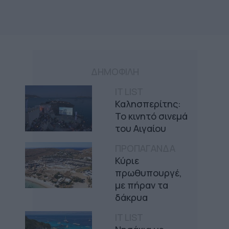
ΔΗΜΟΦΙΛΗ
IT LIST
Καλησπερίτης:
Το κινητό σινεμά
του Αιγαίου
ΠΡΟΠΑΓΑΝΔΑ
Κύριε
πρωθυπουργέ,
με πήραν τα
δάκρυα
IT LIST