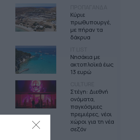
ΠΡΟΠΑΓΑΝΔΑ
Κύριε
πρωθυπουργέ,
με πήραν τα
δάκρυα
IT LIST
Νησάκια με
ακτοπλοϊκά έως
13 ευρώ
CULTURE
Στέγη: Διεθνή
ονόματα,
παγκόσμιες
πρεμιέρες, νέοι
χώροι για τη νέα
σεζόν