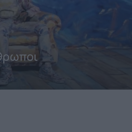
θρωποι