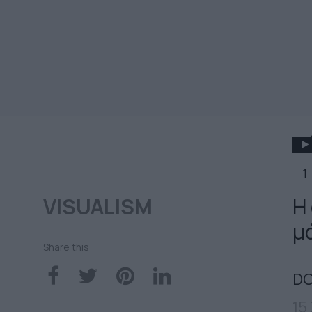
1
VISUALISM
Η
μ
Share this
DO
15