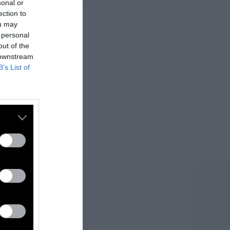
sonal or
ection to
ou may
 personal
out of the
 downstream
B’s List of