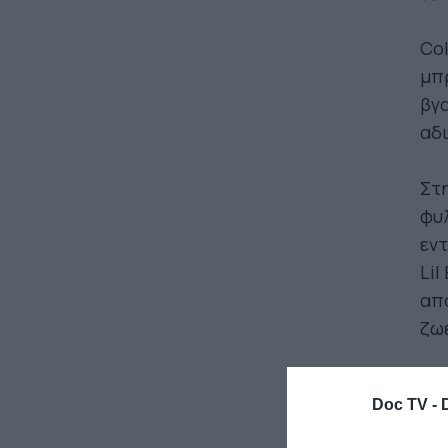
Col
μπρ
βγα
αδι
Στη
φυλ
εντ
Lil
απο
ζω
Το 
Doc TV -
που
κα