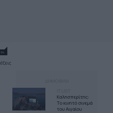
94
λέξεις
ΔΗΜΟΦΙΛΗ
IT LIST
Καλησπερίτης:
Το κινητό σινεμά
του Αιγαίου