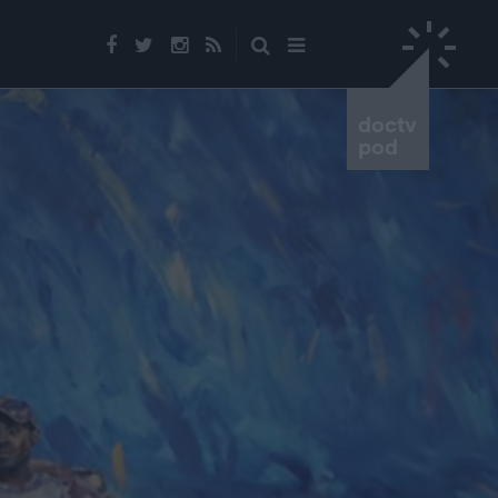
doctv
pod