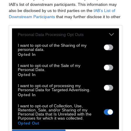
IAB’s list of downstream participants. This information may
also be disclosed by us to third parties on the
IAB’s List of
Downstream Participants
that may further disclose it to other
third parties.
AMBIENT
Personal Data Processing Opt Outs
The Falling Sun: From Dusk
I want to opt-out of the Sharing of my
personal data.
Till Dawn
Opted In
I want to opt-out of the Sale of my
Personal Data.
Μουσικές διαδρομές στα χρώματα του
Opted In
ουρανού
I want to opt-out of processing my
Personal Data for Targeted Advertising.
Opted In
8 Νοεμβρίου 2010
I want to opt-out of Collection, Use,
Retention, Sale, and/or Sharing of my
Personal Data that Is Unrelated with the
Purposes for which it was collected.
Opted Out