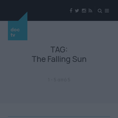
doc
tv
TAG:
The Falling Sun
1 - 5 από 5