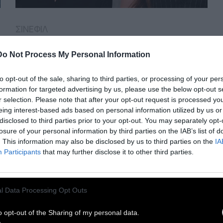
ΣΙΝΕΦΙΛ
Οι Ταινίες της
Do Not Process My Personal Information
Εβδομάδας
to opt-out of the sale, sharing to third parties, or processing of your per
formation for targeted advertising by us, please use the below opt-out s
r selection. Please note that after your opt-out request is processed y
Κύριος Κανένας Εναντίον Πούτιν. Ο Διάβολος
eing interest-based ads based on personal information utilized by us or
Φοράει Πράντα 2. Ομαχα. Ο Αρχηγός. Dolly.
disclosed to third parties prior to your opt-out. You may separately opt-
Τρίχες Κατσαρές. Από τον Χ. Λακταρίδη
losure of your personal information by third parties on the IAB’s list of
. This information may also be disclosed by us to third parties on the
IA
Participants
that may further disclose it to other third parties.
28 Απριλίου 2026
l Data Processing Opt Outs
o opt-out of the Sharing of my personal data.