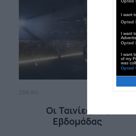
Opted 
I want t
Opted 
I want 
Advertis
Opted 
I want t
of my P
was col
Opted 
ΣΙΝΕΦΙΛ
Οι Ταινίες της
Εβδομάδας