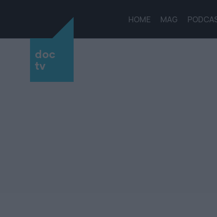
HOME
MAG
PODCA
doc
tv