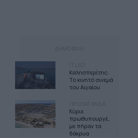
ΔΗΜΟΦΙΛΗ
IT LIST
Καλησπερίτης:
Το κινητό σινεμά
του Αιγαίου
ΠΡΟΠΑΓΑΝΔΑ
Κύριε
πρωθυπουργέ,
με πήραν τα
δάκρυα