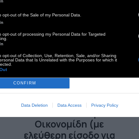
In
o opt-out of the Sale of my Personal Data.
In
to opt-out of processing my Personal Data for Targeted
ing.
In
o opt-out of Collection, Use, Retention, Sale, and/or Sharing
ersonal Data that Is Unrelated with the Purposes for which it
lected.
Out
CONFIRM
CULTURE
Data Deletion
Data Access
Privacy Policy
Ένα masterclass με τον
Οικονομίδη (με
ελεύθερη είσοδο για