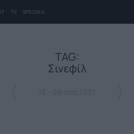
ST
TV
SPECIALS
TAG:
Σινεφίλ
15 - 28 από 1037