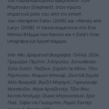
του παραγνωρισμένου Αμερικανού Τζον
Ρόμπινσον (Elephant), στον πρώτο
σημαντικό ρόλο του, από την εποχή
των «Seraphim Falls» (2006) και «Wendy and
Lucy» (2008). Η ταινία συμμετείχε στο Ένα
Κάποιο Βλέμμα των Καννών και η Σαλέτ ήταν
υποψήφια για Χρυσή Κάμερα.
info: Niki. Δραματική Βιογραφία. Γαλλία, 2024.
Πρεμιέρα: Πέμπτη, 3 Απριλίου. Σκηνοθεσία:
Σελίν Σαλέτ. Παίζουν:
Σαρλότ Λε Μπον, Τζον
Ρόμπινσον, Νταμιέν Μπονάρ, Ζουντίθ Σεμλά,
Αλέν Φρομαζέ, Βιρζίλ Μπραμλί, Γκρεγκουάρ
Μονσένζον, Νόρα Αρνεζεντέρ, Τζον Φου,
Κεντάν Ντολμέρ, Ουγκό Μπρουνσουίκ, Ερίκ
Πισέ, Ξαβιέ ντε Γκιγιεμπόν, Ρομέν Σαντέρ.