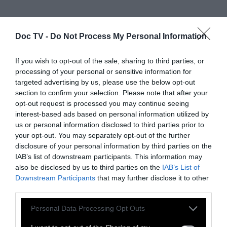
Doc TV -
Do Not Process My Personal Information
If you wish to opt-out of the sale, sharing to third parties, or
processing of your personal or sensitive information for
targeted advertising by us, please use the below opt-out
section to confirm your selection. Please note that after your
Το ντεμπούτο της Σελίν Σαλέτ είναι η
opt-out request is processed you may continue seeing
κινηματογραφική βιογραφία της Νίκι ντε
interest-based ads based on personal information utilized by
us or personal information disclosed to third parties prior to
Σεν Φαλ, μίας πολυσχιδούς καλλιτέχνη,
your opt-out. You may separately opt-out of the further
που αφορά τα γεγονότα της ζωής της
disclosure of your personal information by third parties on the
ανάμεσα στην δεκαετία του '50 και του '60
.
IAB’s list of downstream participants. This information may
also be disclosed by us to third parties on the
IAB’s List of
Όσο και αν η καλλιτέχνης προσπαθεί να
Downstream Participants
that may further disclose it to other
ξεφύγει από τις ιδιαίτερα τραυματικές
third parties.
εμπειρίες της παιδικής της ηλικίας, είναι
Personal Data Processing Opt Outs
τελικά αυτές που χαρακτηρίζουν τόσο την