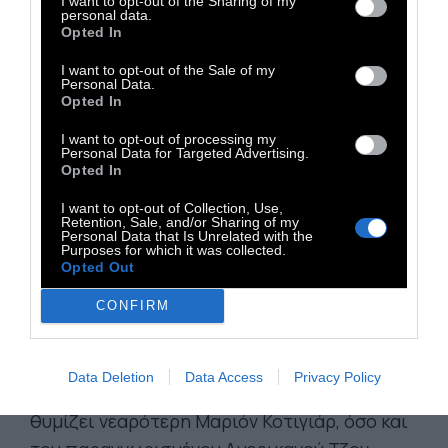
σπασμωδική συμπεριφορά της με τους
I want to opt-out of the Sharing of my
personal data.
άντρες στη ζωής της (όσους δεν
Opted In
προσπάθησαν να την εκμεταλλευτούν με
I want to opt-out of the Sale of my
κάποιο τρόπο), όσο και με τα παιδιά της,
Personal Data.
Opted In
αλλά και υπεύθυνες για την
πολυπρισματικότητα και την δραματική
I want to opt-out of processing my
Personal Data for Targeted Advertising.
δύναμη του έργου της.
Opted In
I want to opt-out of Collection, Use,
Γυρισμένη σε ακαδημαϊκό τετράγωνο κάδρο
Retention, Sale, and/or Sharing of my
Personal Data that Is Unrelated with the
με εξαιρετική φωτογραφία από τον Βίκτορ
Purposes for which it was collected.
Opted Out
Σεγκίν, η ταινία της Σαλέτ, χωρίς να
πρωτοτυπεί σε ό,τι αφορά την προσέγγιση
CONFIRM
μιας "καταραμένης" καλλιτεχνικής
προσωπικότητας, ξεχωρίζει για τις
Data Deletion
Data Access
Privacy Policy
ερμηνείες της, τόσο της Σαρλότ Λε Μπον που
θυμίζει νεαρότερη Μαριόν Κοτιγιάρ, όσο και