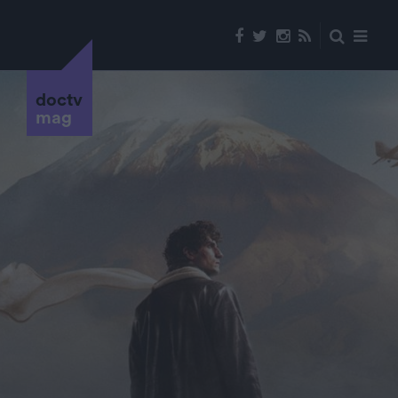
doctv
mag