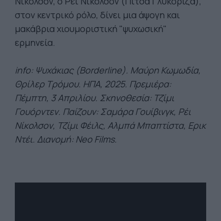
Νίκολσον, ο Ρέι Νίκολσον (Πίτσα Γλυκόριζα),
στον κεντρικό ρόλο, δίνει μια άψογη και
μακάβρια χιουμοριστική "ψυχωσική"
ερμηνεία.
info: Ψυχάκιας (Borderline). Μαύρη Κωμωδία,
Θρίλερ Τρόμου. ΗΠΑ, 2025. Πρεμιέρα:
Πέμπτη, 3 Απριλίου. Σκηνοθεσία: Τζίμι
Γουόρντεν. Παίζουν: Σαμάρα Γουίβινγκ, Ρέι
Νίκολσον, Τζίμι Φέιλς, Αλμπά Μπαπτίστα, Ερικ
Ντέι. Διανομή: Neo Films.