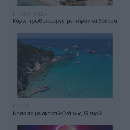
ΠΡΟΠΑΓΑΝΔΑ
Κύριε πρωθυπουργέ, με πήραν τα δάκρυα
IT LIST
Νησάκια με ακτοπλοϊκά έως 13 ευρώ