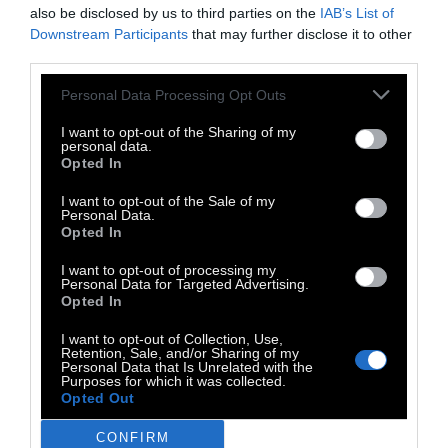
Spells
also be disclosed by us to third parties on the
IAB’s List of
Downstream Participants
that may further disclose it to other
third parties.
Ένα freestyle σετ από τον Σεραφείμ
Personal Data Processing Opt Outs
6 Μαΐου 2016
I want to opt-out of the Sharing of my
personal data.
Opted In
I want to opt-out of the Sale of my
Personal Data.
Opted In
I want to opt-out of processing my
Personal Data for Targeted Advertising.
Opted In
I want to opt-out of Collection, Use,
Retention, Sale, and/or Sharing of my
Personal Data that Is Unrelated with the
Purposes for which it was collected.
Opted Out
CONFIRM