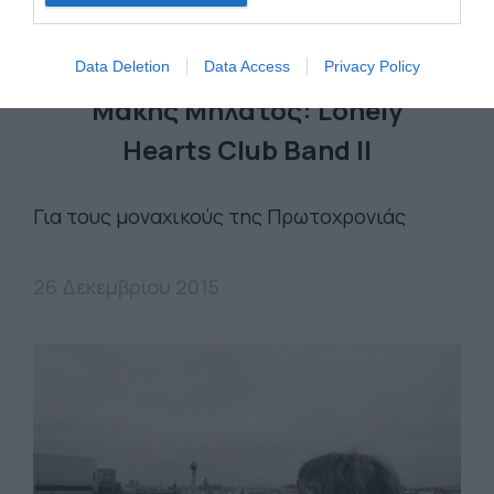
FREESTYLE
Data Deletion
Data Access
Privacy Policy
Μάκης Μηλάτος: Lonely
Hearts Club Band ΙΙ
Για τους μοναχικούς της Πρωτοχρονιάς
26 Δεκεμβρίου 2015