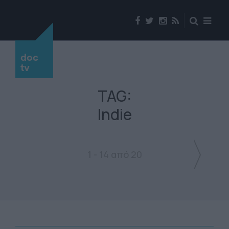
doc
tv
TAG:
Indie
1 - 14 από 20