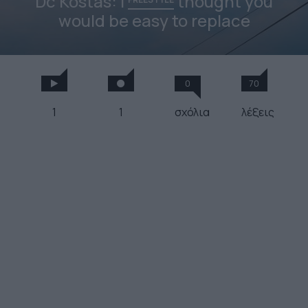
Dc Kostas: I
thought you
would be easy to replace
0
70
1
1
σχόλια
λέξεις