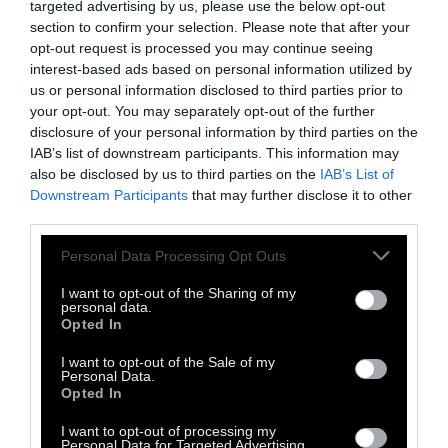
targeted advertising by us, please use the below opt-out
section to confirm your selection. Please note that after your
Ο Κώστας είναι dj στην Ουάσιγκτον. Παίζει στα
opt-out request is processed you may continue seeing
interest-based ads based on personal information utilized by
πιο έμπειρα clubs της πόλης τα τελευταία 20
us or personal information disclosed to third parties prior to
χρόνια. Το πιο πρόσφατό του residency ήταν
your opt-out. You may separately opt-out of the further
στο Lizard Lounge, ενώ ήταν resident στο Red
disclosure of your personal information by third parties on the
IAB’s list of downstream participants. This information may
Night Club και στο 18th Street Lounge που
also be disclosed by us to third parties on the
IAB’s List of
ίδρυσαν οι Thievery Corporation.
Μπορείτε να
Downstream Participants
that may further disclose it to other
ακούσετε όλα του τα pod.cast για το DOC TV
third parties.
εδώ.
Ο Κώστας συμμετέχει σαν curator στο
Personal Data Processing Opt Outs
Radio DOC
, το καινούργιο μας ραδιόφωνο.
I want to opt-out of the Sharing of my
personal data.
Opted In
TAGS:
Μουσική
Electronica
Indie
Dc Kostas
Radiodoc.gr
I want to opt-out of the Sale of my
Personal Data.
Podcast
Opted In
I want to opt-out of processing my
Personal Data for Targeted Advertising.